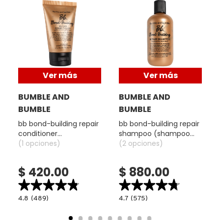
Consejos de uso:
COMMODITY
Aplica en el cabello húmedo hasta generar espuma y después
enjuaga. Se recomienda continuar con el acondicionador para
DERMALOGICA
mejores resultados.
Ver más
Ver más
DIOR
BUMBLE AND
BUMBLE AND
BUMBLE
BUMBLE
DIOR BACKSTAGE
bb bond-building repair
bb bond-building repair
conditioner
shampoo (shampoo
(acondicionador
(1 opciones)
reparador)
(2 opciones)
DOLCE&GABBANA
reparador)
$ 420.00
$ 880.00
DR. DENNIS GROSS SKINCARE
★★★★★
★★★★★
★★★★★
★★★★★
4.8
4.7
4.8
(489)
4.7
(575)
read.label
constructor.search.bazaarvoice.read.label
constructor.search.bazaarvoice.read.la
BB
BB
DR. JART+
BOND-
BOND-