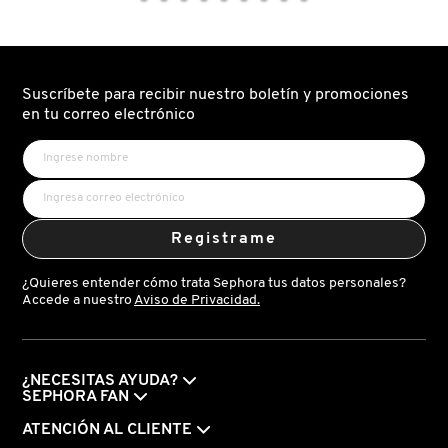
BUILDING
BUILDING
REPAIR
REPAIR
CONDITIONER
SHAMPOO
(ACONDICIONADOR
(SHAMPOO
DRUNK ELEPHANT
REPARADOR)
REPARADOR)
Suscríbete para recibir nuestro boletín y promociones
en tu correo electrónico
DYSON
E.L.F. COSMETICS
Registrame
E.L.F. SKIN
¿Quieres entender cómo trata Sephora tus datos personales?
Accede a nuestro
Aviso de Privacidad.
ESTÉE LAUDER
FENTY BEAUTY
¿NECESITAS AYUDA?
SEPHORA FAN
ATENCIÓN AL CLIENTE
FENTY SKIN