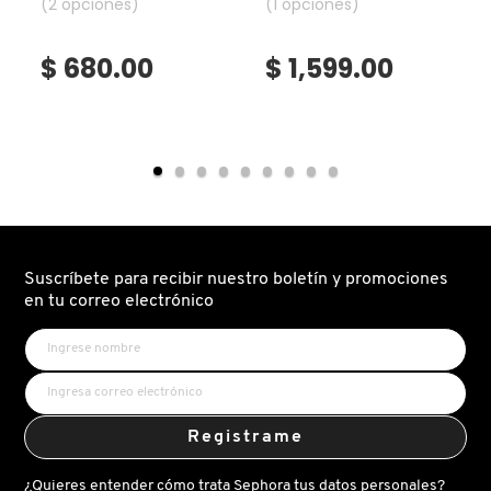
cream crema
(2 opciones)
serum (suero corrector
(1 opciones)
IT COSMETICS
antiarrugas
de arrugas)
$ 680.00
$ 1,599.00
JEAN PAUL GAULTIER
JULIETTE HAS A GUN
K18
Suscríbete para recibir nuestro boletín y promociones
en tu correo electrónico
KAYALI
KÉRASTASE
Registrame
KIEHL’S
¿Quieres entender cómo trata Sephora tus datos personales?