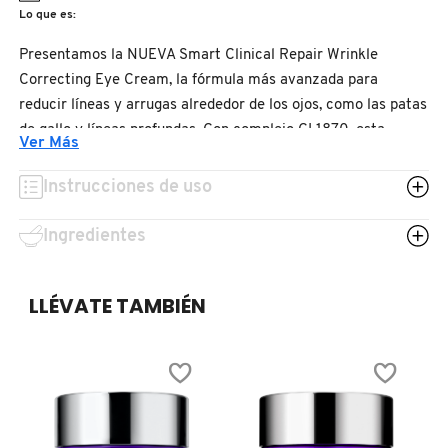
N
Lo que es:
BEAUTY OF JOSEON
BRONCEADORES Y
Presentamos la NUEVA Smart Clinical Repair Wrinkle
O
AUTOBRONCEADORES
Correcting Eye Cream, la fórmula más avanzada para
BENEFIT COSMETICS
P
reducir líneas y arrugas alrededor de los ojos, como las patas
TRATAMIENTOS PARA LABIOS
de gallo y líneas profundas. Con complejo CL1870, esta
Ver Más
Q
fórmula trabaja desde varios ángulos.
BILLIE EILISH
Instrucciones de uso
R
HERRAMIENTAS DE ALTA
Tipo de piel:
TECNOLOGÍA
BIODANCE
Ingredientes
S
Todo tipo de piel
Fórmula:
T
SETS DE VALOR & PARA
BRIOGEO
LLÉVATE TAMBIÉN
REGALAR
Crema
U
BUMBLE AND BUMBLE
Tamaño:
V
TAMAÑOS DE VIAJE
15 ml
W
BURBERRY
BAÑO Y CUERPO