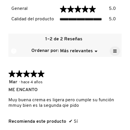
General,
★★★★★
★★★★★
General
5.0
El
DRUNK ELEPHANT
valor
Calidad
Calidad del producto
5.0
de
del
la
producto
calificac
El
DYSON
media
valor
1–2 de 2 Reseñas
es
de
5
≡
la
?
Ordenar por:
Más relevantes
Menú
▼
E.L.F. COSMETICS
de
calificac
Al
5.
pulsar
media
el
es
siguien
5
E.L.F. SKIN
★★★★★
★★★★★
botón
se
de
actuali
5
Mar
·
hace 4 años
5.
el
de
conten
ME ENCANTO
ESTÉE LAUDER
5
que
hay
estrellas.
Muy buena crema es ligera pero cumple su función
a
contin
mmuy bien es la segunda qie pido
FENTY BEAUTY
Recomienda este producto
✔
Sí
FENTY SKIN