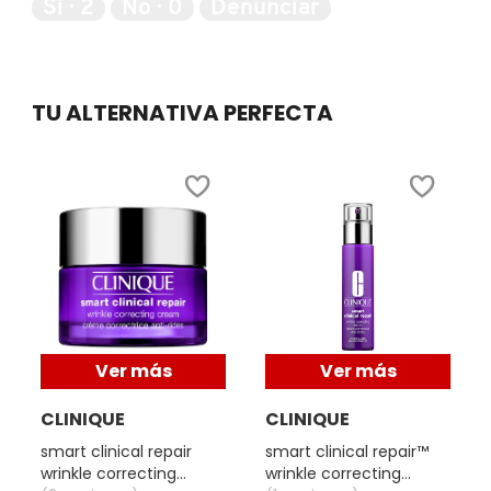
GUERLAIN
Sí ·
2
No ·
0
Denunciar
5
HUDA BEAUTY
TU ALTERNATIVA PERFECTA
HUGO BOSS
ICONIC LONDON
ILIA
INNISFREE
Ver más
Ver más
CLINIQUE
CLINIQUE
ISDIN
smart clinical repair
smart clinical repair™
d
wrinkle correcting
wrinkle correcting