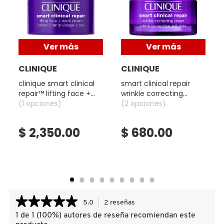
X
CALVIN KLEIN
INGREDIENTES ACTIVOS DE
Y
SKINCARE
Ver más
Ver más
CAROLINA HERRERA
Z
CLINIQUE
CLINIQUE
#
clinique smart clinical
smart clinical repair
CAUDALIE
repair™ lifting face +
wrinkle correcting
neck cream (crema
(1 opciones)
cream crema
(2 opciones)
para rostro y cuello)
antiarrugas
CHANEL
$ 2,350.00
$ 680.00
CHARLOTTE TILBURY
CLARINS
★★★★★
★★★★★
5.0
2 reseñas
Esta
acción
CLINIQUE
1 de 1 (100%) autores de reseña recomiendan este
5
le
de