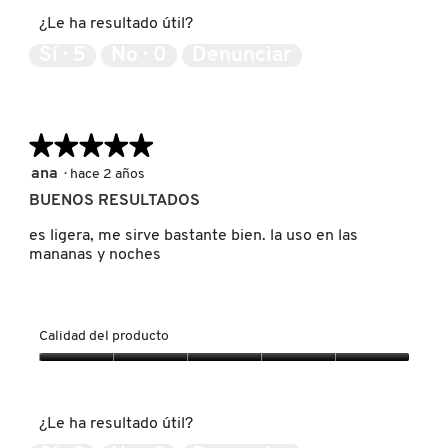
¿Le ha resultado útil?
Sí ·
5
No ·
0
Denunciar
FRESH
GIORGIO ARMANI
★★★★★
★★★★★
5
ana
·
hace 2 años
de
GIVENCHY
BUENOS RESULTADOS
5
estrellas.
es ligera, me sirve bastante bien. la uso en las
mananas y noches
GLOSSIER
GLOW RECIPE
Calidad del producto
Calidad
GUCCI
del
producto,
¿Le ha resultado útil?
5
de