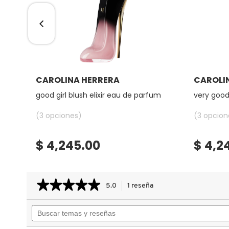
COMMODITY
DERMALOGICA
Ver más
CAROLINA HERRERA
CAROLI
DIOR
good girl blush elixir eau de parfum
very good 
(3 opciones)
(3 opcion
DIOR BACKSTAGE
$ 4,245.00
$ 4,2
DOLCE&GABBANA
★★★★★
★★★★★
5.0
1 reseña
Esta
DR. DENNIS GROSS SKINCARE
acción
5
Buscar
le
de
temas
llevará
5
DR. JART+
estrellas.
y
a