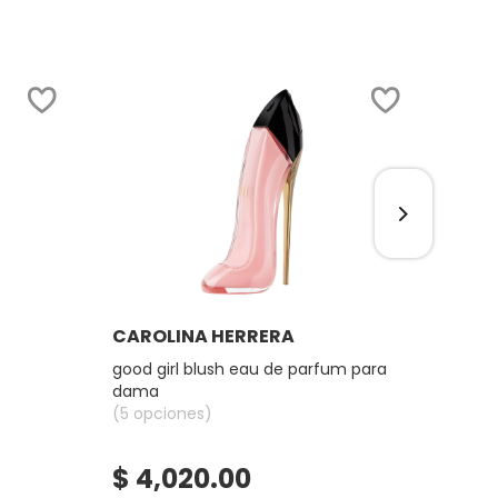
Ver más
CAROLINA HERRERA
CAR
good girl blush eau de parfum para
very 
dama
dam
(5 opciones)
(2 op
$ 4,020.00
$ 3