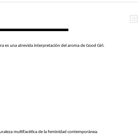
arolina Herrera es una atrevida interpretación del aroma de Go
itchi.
.
ainilla.
en la naturaleza multifacética de la feminidad contemporánea.