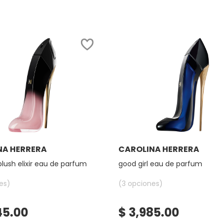
Ver más
Ver más
NA HERRERA
CAROLINA HERRERA
blush elixir eau de parfum
good girl eau de parfum
es)
(3 opciones)
45.00
$ 3,985.00