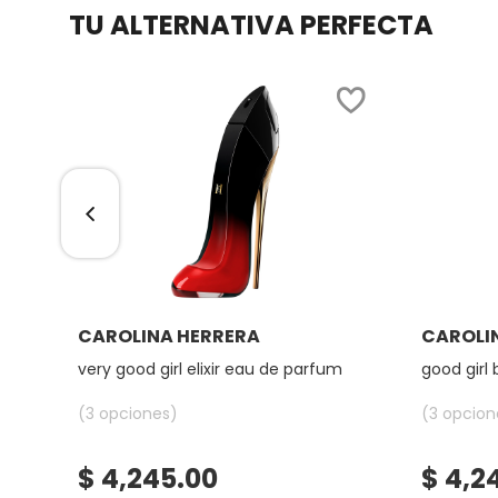
TU ALTERNATIVA PERFECTA
FRESH
GIORGIO ARMANI
GIVENCHY
GLOSSIER
Ver más
CAROLINA HERRERA
CAROLI
GLOW RECIPE
very good girl elixir eau de parfum
good girl 
(3 opciones)
(3 opcion
GUCCI
$ 4,245.00
$ 4,2