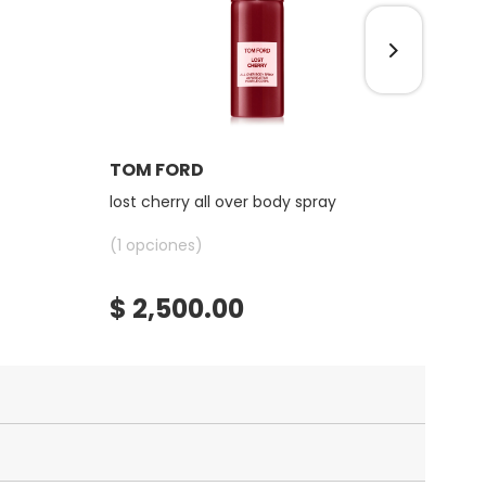
Ver más
TOM FORD
CAR
lost cherry all over body spray
good 
dam
(1 opciones)
(5 op
$ 2,500.00
$ 4