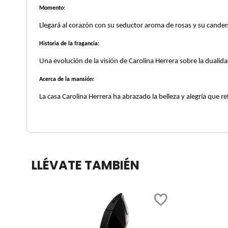
X
Momento:
CALVIN KLEIN
Llegará al corazón con su seductor aroma de rosas y
INGREDIENTES ACTIVOS DE
Y
SKINCARE
Historia de la fragancia:
CAROLINA HERRERA
Z
Una evolución de la visión de Carolina Herrera sobre la duali
#
Acerca de la mansión:
CAUDALIE
La casa Carolina Herrera ha abrazado la belleza y alegría
CHANEL
CHARLOTTE TILBURY
LLÉVATE TAMBIÉN
CLARINS
CLINIQUE