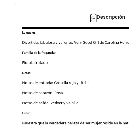
N
BEAUTY OF JOSEON
BRONCEADORES Y
O
Descripción
AUTOBRONCEADORES
BENEFIT COSMETICS
P
Lo que es:
TRATAMIENTOS PARA LABIOS
Q
Divertida, fabulosa y valiente, Very Good Girl de C
BILLIE EILISH
Familia de la fragancia:
R
HERRAMIENTAS DE ALTA
TECNOLOGÍA
Floral afrutado
BIODANCE
S
Notas:
T
SETS DE VALOR & PARA
BRIOGEO
Notas de entrada: Grosella roja y L
REGALAR
Notas de corazón: Rosa
U
BUMBLE AND BUMBLE
Notas de salida: Vetiver y V
V
TAMAÑOS DE VIAJE
E
stilo:
W
BURBERRY
Muestra que la verdadera belleza de ser mujer reside 
BAÑO Y CUERPO