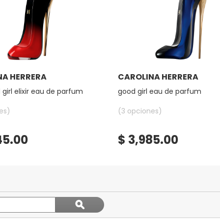
Ver más
Ver más
NA HERRERA
CAROLINA HERRERA
girl elixir eau de parfum
good girl eau de parfum
es)
(3 opciones)
45.00
$ 3,985.00
Buscar
ϙ
temas
Buscar
y