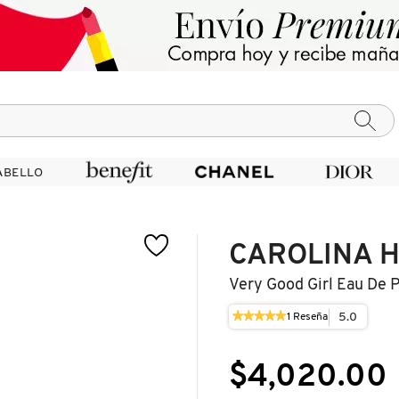
ABELLO
ABELLO
CAROLINA 
Very Good Girl Eau De 
★★★★★
★★★★★
5.0
1
Reseña
Esta
5
acción
de
le
5
$4,020.00
llevará
estrellas.
a
Leer