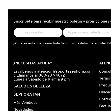
GUERLAIN
HUDA BEAUTY
Suscríbete para recibir nuestro boletín y promociones 
HUGO BOSS
¿Quieres entender cómo trata Sephora tus datos personales? 
ICONIC LONDON
¿NECESITAS AYUDA?
ATENC
ILIA
Escríbenos a atencion@soportesephora.com
Consul
o Llámanos al 800-737-4072
Términ
Lunes a Sábado de 9 am a 9 pm
INNISFREE
Pregun
SALUD ES BELLEZA
Ubicac
SEPHORA FAN
ISDIN
Entre
Más Vendidos
Factur
Novedades