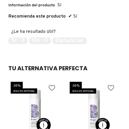
Sí
Información del producto
Recomienda este producto
✔
Sí
FRESH
¿Le ha resultado útil?
GIORGIO ARMANI
Sí ·
2
No ·
0
Denunciar
GIVENCHY
TU ALTERNATIVA PERFECTA
GLOSSIER
-30%
-30%
SOLO EN SEPHORA
SOLO EN SEPHORA
GLOW RECIPE
GUCCI