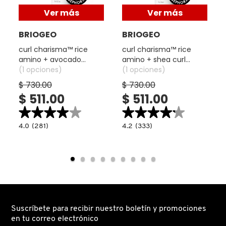
GUERLAIN
Ver más
Ver más
BRIOGEO
BRIOGEO
HUDA BEAUTY
curl charisma™ rice
curl charisma™ rice
amino + avocado
amino + shea curl
HUGO BOSS
hydrating shampoo
(1 opciones)
defining conditioner
(1 opciones)
(shampoo para rizos)
(acondicionador para
$ 730.00
$ 730.00
rizos)
$ 511.00
$ 511.00
ICONIC LONDON
★★★★★
★★★★★
★★★★★
★★★★★
4.0
4.2
4.0
(281)
4.2
(333)
read.label
constructor.search.bazaarvoice.read.label
constructor.search.bazaarvoice.read.la
ILIA
CURL
CURL
CHARISMA™
CHARISMA™
RICE
RICE
AMINO
AMINO
+
+
INNISFREE
AVOCADO
SHEA
HYDRATING
CURL
SHAMPOO
DEFINING
(SHAMPOO
CONDITIONER
PARA
(ACONDICIONADOR
ISDIN
RIZOS)
PARA
Suscríbete para recibir nuestro boletín y promociones
RIZOS)
en tu correo electrónico