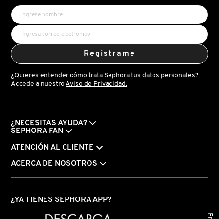
IT COSMETICS
JEAN PAUL GAULTIER
Registrame
JULIETTE HAS A GUN
¿Quieres entender cómo trata Sephora tus datos personales?
Accede a nuestro
Aviso de Privacidad.
K18
¿NECESITAS AYUDA?
SEPHORA FAN
KAYALI
ATENCIÓN AL CLIENTE
ACERCA DE NOSOTROS
KÉRASTASE
KIEHL’S
¿YA TIENES SEPHORA APP?