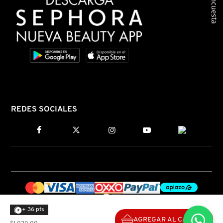
Encuesta
KYLIE COSMETICS
KYLIE JENNER FRAGRANCES
L'ORÉAL PROFESSIONNEL
LANCÔME
REDES SOCIALES
LANEIGE
LAURA MERCIER
LILASH
+ 36 pts
AGREGAR AL CARRITO