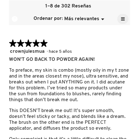
4.3
la
de
1–8 de 302 Reseñas
de
calific
la
5.
media
≡
calific
?
Ordenar por:
Más relevantes
Menú
FRESH
es
▼
media
Al
4.8
pulsar
es
de
el
5
siguien
5.
GIORGIO ARMANI
de
★★★★★
★★★★★
botón
se
5.
actuali
5
crownjulesmua
·
hace 5 años
el
de
conten
WON’T GO BACK TO POWDER AGAIN!
GIVENCHY
5
que
hay
estrellas.
To preface, my skin is combo (mostly oily in my t zone
a
and in the areas closest my nose), ultra sensitive, and
contin
GLOSSIER
breaks out when I put ANYTHING on it. I did acutane
for this problem. I’ve tried so many products under
the sun from foundations to blushes, rarely finding
things that don’t break me out.
GLOW RECIPE
This DOESN’T break me out! It’s super smooth,
doesn’t feel sticky or tacky, and blends like a dream.
GUCCI
The brush on the other end is the PERFECT
applicator, and diffuses the product so evenly.