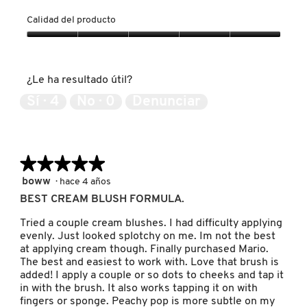
IT COSMETICS
Calidad del producto
Calidad
JEAN PAUL GAULTIER
del
producto,
¿Le ha resultado útil?
5
de
JULIETTE HAS A GUN
Sí ·
4
No ·
0
Denunciar
5
K18
★★★★★
★★★★★
5
boww
·
hace 4 años
KAYALI
de
BEST CREAM BLUSH FORMULA.
5
estrellas.
Tried a couple cream blushes. I had difficulty applying
KÉRASTASE
evenly. Just looked splotchy on me. Im not the best
at applying cream though. Finally purchased Mario.
The best and easiest to work with. Love that brush is
added! I apply a couple or so dots to cheeks and tap it
KIEHL’S
in with the brush. It also works tapping it on with
fingers or sponge. Peachy pop is more subtle on my