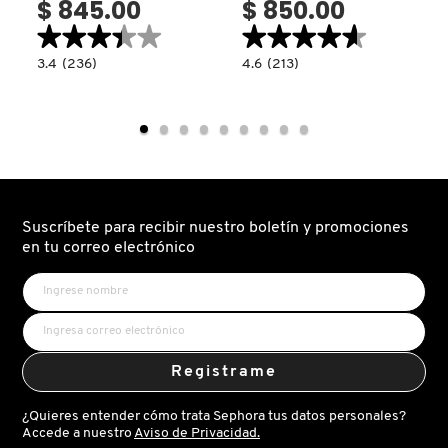
$ 845.00
$ 850.00
TOM FORD
★★★★★
★★★★★
★★★★★
★★★★★
3.4
4.6
3.4
(236)
4.6
(213)
read.label
constructor.search.bazaarvoice.read.label
constructor.search.bazaarvoice.read.la
TONYMOLY
SOFTSCULPT®
SOFT
SHAPING
POP
STICK
PLUMPING
(BARRA
BLUSH
BRONCEADORA
VEIL
TOO FACED
Y
(BLUSH
PARA
EN
CONTOUR)
CREMA)
TRULY BEAUTY
Suscríbete para recibir nuestro boletín y promociones
en tu correo electrónico
TWEEZERMAN
URBAN DECAY
Registrame
VALENTINO
¿Quieres entender cómo trata Sephora tus datos personales?
Accede a nuestro
Aviso de Privacidad.