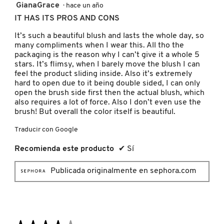
4
GianaGrace
·
hace un año
de
IT HAS ITS PROS AND CONS
5
PATRICK TA
estrellas.
It’s such a beautiful blush and lasts the whole day, so
many compliments when I wear this. All tho the
packaging is the reason why I can’t give it a whole 5
PEACE OUT SKINCARE
stars. It’s flimsy, when I barely move the blush I can
feel the product sliding inside. Also it’s extremely
hard to open due to it being double sided, I can only
PETER THOMAS ROTH
open the brush side first then the actual blush, which
also requires a lot of force. Also I don’t even use the
brush! But overall the color itself is beautiful.
PHLUR
Traducir con Google
Recomienda este producto
✔
Sí
PRADA
Publicada originalmente en sephora.com
RABANNE
RARE BEAUTY