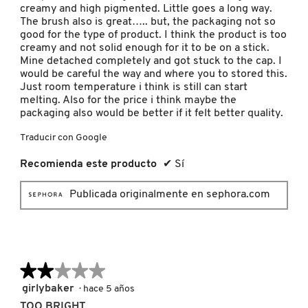
creamy and high pigmented. Little goes a long way.
The brush also is great….. but, the packaging not so
MOROCCANOIL
good for the type of product. I think the product is too
creamy and not solid enough for it to be on a stick.
Mine detached completely and got stuck to the cap. I
MOSCHINO
would be careful the way and where you to stored this.
Just room temperature i think is still can start
melting. Also for the price i think maybe the
packaging also would be better if it felt better quality.
MURAD
Traducir con Google
NARS
Recomienda este producto
✔
Sí
Publicada originalmente en sephora.com
NATASHA DENONA
NEST New York
★★★★★
★★★★★
2
girlybaker
·
hace 5 años
NUDESTIX
de
TOO BRIGHT