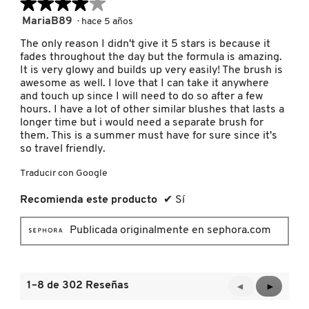
★★★★★
★★★★★
4
MariaB89
·
hace 5 años
de
The only reason I didn't give it 5 stars is because it
REDKEN
5
fades throughout the day but the formula is amazing.
estrellas.
It is very glowy and builds up very easily! The brush is
awesome as well. I love that I can take it anywhere
SARELLY
and touch up since I will need to do so after a few
hours. I have a lot of other similar blushes that lasts a
longer time but i would need a separate brush for
SEPHORA COLLECTION
them. This is a summer must have for sure since it's
so travel friendly.
Traducir con Google
SEPHORA FAVORITES
Recomienda este producto
✔
Sí
SHARK
Publicada originalmente en sephora.com
SHISEIDO
1–8 de 302 Reseñas
Anterior
◄
Siguient
►
Reviews
Reviews