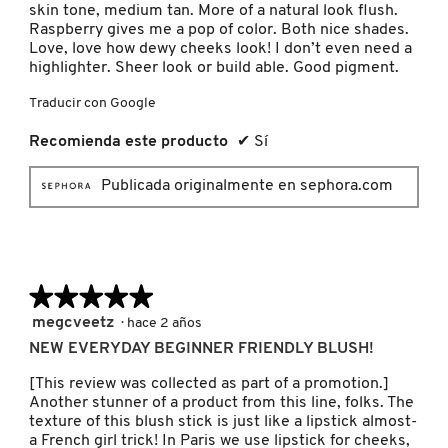
skin tone, medium tan. More of a natural look flush.
KYLIE COSMETICS
Raspberry gives me a pop of color. Both nice shades.
Love, love how dewy cheeks look! I don’t even need a
highlighter. Sheer look or build able. Good pigment.
KYLIE JENNER FRAGRANCES
Traducir con Google
Recomienda este producto
✔
Sí
L'ORÉAL PROFESSIONNEL
Publicada originalmente en sephora.com
LANCÔME
LANEIGE
★★★★★
★★★★★
5
megcveetz
·
hace 2 años
de
LAURA MERCIER
NEW EVERYDAY BEGINNER FRIENDLY BLUSH!
5
estrellas.
[This review was collected as part of a promotion.]
Another stunner of a product from this line, folks. The
LILASH
texture of this blush stick is just like a lipstick almost-
a French girl trick! In Paris we use lipstick for cheeks,