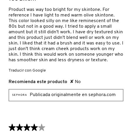
5
estrellas.
Product was way too bright for my skintone. For
NUXE
reference I have light to med warm olive skintone.
This color looked silly on me like reminescent of the
80s but not in a good way. I tried to apply a small
amount but it still didn't work. I have dry textured skin
OLAPLEX
and this product just didn't blend well or work on my
skin. I liked that it had a brush and it was easy to use. I
just don't think cream cheek products work on my
OLLIE
skin. I think this would work on someone younger who
has smoother skin and less dryness or texture.
Traducir con Google
ONE SIZE
Recomienda este producto
✘
No
OUAI HAIRCARE
Publicada originalmente en sephora.com
PAI-SHAU
★★★★★
★★★★★
PATCHOLOGY