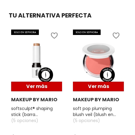
SKIN 1004
TU ALTERNATIVA PERFECTA
SMASHBOX
SOLO EN SEPHORA
SOLO EN SEPHORA
SOL DE JANEIRO
SUPERGOOP!
THE INKEY LIST
Ver más
Ver más
MAKEUP BY MARIO
MAKEUP BY MARIO
THE ORDINARY
softsculpt® shaping
soft pop plumping
stick (barra
blush veil (blush en
bronceadora y para
(5 opciones)
crema)
(5 opciones)
TOCOBO
contour)