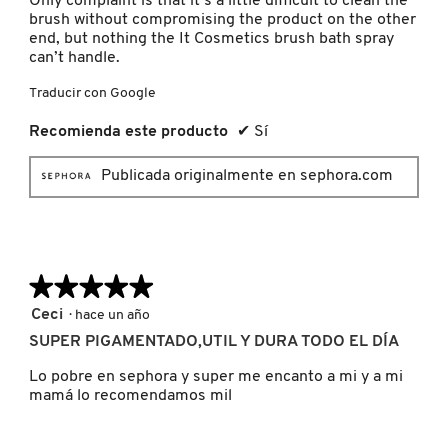
Only complaint is that it’s a little difficult to clean the
GUERLAIN
brush without compromising the product on the other
end, but nothing the It Cosmetics brush bath spray
can’t handle.
HUDA BEAUTY
Traducir con Google
Recomienda este producto
✔
Sí
HUGO BOSS
Publicada originalmente en sephora.com
ICONIC LONDON
ILIA
★★★★★
★★★★★
5
Ceci
·
hace un año
INNISFREE
de
SUPER PIGAMENTADO,UTIL Y DURA TODO EL DÍA
5
estrellas.
Lo pobre en sephora y super me encanto a mi y a mi
mamá lo recomendamos mil
ISDIN