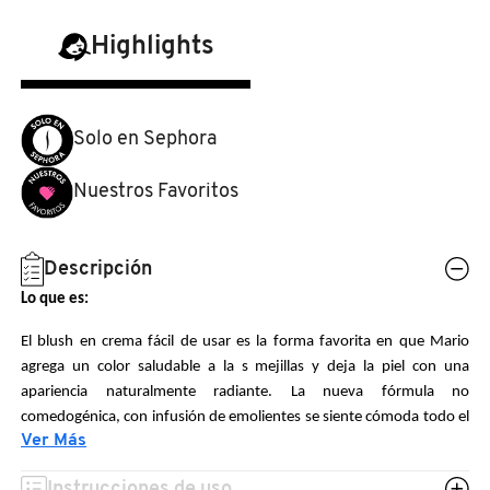
N
BEAUTY OF JOSEON
BRONCEADORES Y
Highlights
O
AUTOBRONCEADORES
BENEFIT COSMETICS
P
Solo en Sephora
TRATAMIENTOS PARA LABIOS
Q
BILLIE EILISH
Nuestros Favoritos
R
HERRAMIENTAS DE ALTA
TECNOLOGÍA
BIODANCE
S
Descripción
Lo que es:
T
SETS DE VALOR & PARA
BRIOGEO
REGALAR
El blush en crema fácil de usar es la forma favorita en que Mario
U
agrega un color saludable a la s mejillas y deja la piel con una
BUMBLE AND BUMBLE
apariencia naturalmente radiante. La nueva fórmula no
V
TAMAÑOS DE VIAJE
comedogénica, con infusión de emolientes se siente cómoda todo el
Ver Más
día y ofrece un acabado fresco sin sensación grasosa. Cuenta con
W
BURBERRY
una brocha personalizada para difuminarlo fácilmente.
BAÑO Y CUERPO
Instrucciones de uso