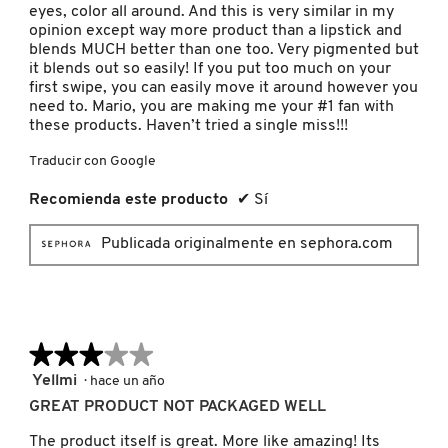
eyes, color all around. And this is very similar in my
LIVING PROOF
opinion except way more product than a lipstick and
blends MUCH better than one too. Very pigmented but
it blends out so easily! If you put too much on your
first swipe, you can easily move it around however you
MAC COSMETICS
need to. Mario, you are making me your #1 fan with
these products. Haven’t tried a single miss!!!
MAISON LOUIS MARIE
Traducir con Google
Recomienda este producto
✔
Sí
MAKEUP BY MARIO
Publicada originalmente en sephora.com
MARC JACOBS PERFUMES
★★★★★
★★★★★
MEDICUBE
3
Yellmi
·
hace un año
de
GREAT PRODUCT NOT PACKAGED WELL
5
MONTBLANC
estrellas.
The product itself is great. More like amazing! Its