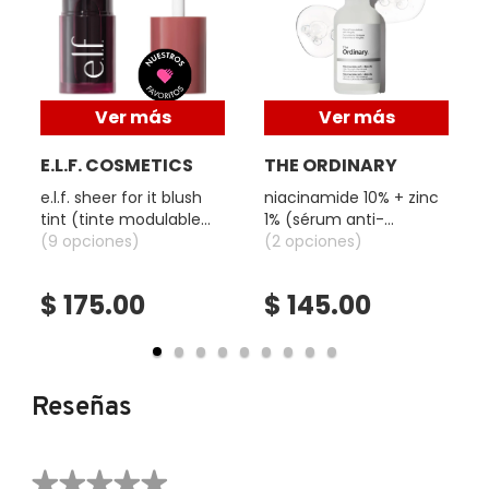
Mascarillas de manos de aloe vera - Crema hidratante
X
protectora:
CALVIN KLEIN
INGREDIENTES ACTIVOS DE
Y
- Hidrata instantáneamente la piel y las cutículas intensamente
SKINCARE
- Protege las manos de las agresiones externas
CAROLINA HERRERA
Z
Ver más
Ver más
E.L.F. COSMETICS
THE ORDINARY
#
CAUDALIE
e.l.f. sheer for it blush
niacinamide 10% + zinc
tint (tinte modulable
1% (sérum anti-
para mejillas y labios)
(9 opciones)
imperfecciones y
(2 opciones)
CHANEL
control de poros)
$ 175.00
$ 145.00
CHARLOTTE TILBURY
CLARINS
Reseñas
CLINIQUE
★★★★★