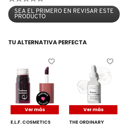
Sin
SEA EL PRIMERO EN REVISAR ESTE
puntuación
COMMODITY
PRODUCTO
.
Con
esta
DERMALOGICA
acción
se
TU ALTERNATIVA PERFECTA
abrirá
un
DIOR
cuadro
de
diálogo.
DIOR BACKSTAGE
DOLCE&GABBANA
DR. DENNIS GROSS SKINCARE
Ver más
Ver más
E.L.F. COSMETICS
THE ORDINARY
DR. JART+