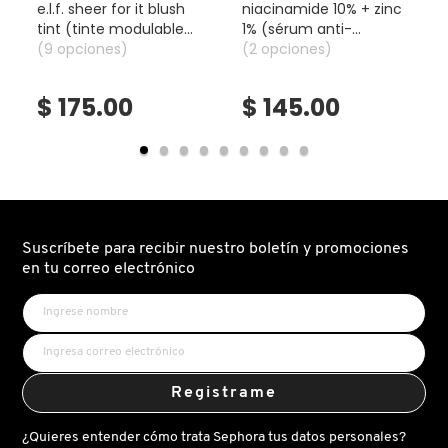
e.l.f. sheer for it blush
niacinamide 10% + zinc
tint (tinte modulable
1% (sérum anti-
para mejillas y labios)
(9 opciones)
imperfecciones y
(2 opciones)
DRUNK ELEPHANT
control de poros)
$ 175.00
$ 145.00
DYSON
E.L.F. COSMETICS
E.L.F. SKIN
Suscríbete para recibir nuestro boletín y promociones
en tu correo electrónico
ESTÉE LAUDER
FENTY BEAUTY
Registrame
¿Quieres entender cómo trata Sephora tus datos personales?
FENTY SKIN