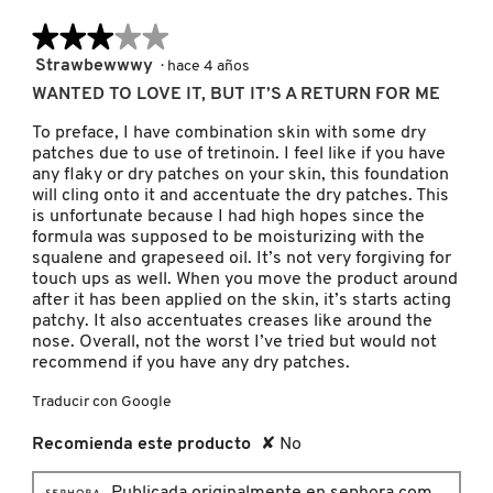
SKIN 1004
★★★★★
★★★★★
3
Strawbewwwy
·
hace 4 años
SMASHBOX
de
WANTED TO LOVE IT, BUT IT’S A RETURN FOR ME
5
estrellas.
To preface, I have combination skin with some dry
SOL DE JANEIRO
patches due to use of tretinoin. I feel like if you have
any flaky or dry patches on your skin, this foundation
will cling onto it and accentuate the dry patches. This
is unfortunate because I had high hopes since the
SUPERGOOP!
formula was supposed to be moisturizing with the
squalene and grapeseed oil. It’s not very forgiving for
touch ups as well. When you move the product around
THE INKEY LIST
after it has been applied on the skin, it’s starts acting
patchy. It also accentuates creases like around the
nose. Overall, not the worst I’ve tried but would not
recommend if you have any dry patches.
THE ORDINARY
Traducir con Google
TOCOBO
Recomienda este producto
✘
No