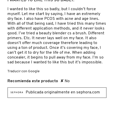
I WANTED TO LIKE THIS SO BADLY.
5
KYLIE COSMETICS
estrellas.
I wanted to like this so badly, but I couldn’t force
myself. Let me start by saying, I have an extremely
dry face. I also have PCOS with acne and age lines.
KYLIE JENNER FRAGRANCES
With all of that being said, I have tried this many times
with different application methods, and it never looks
good. I’ve tried a beauty blender cs a brush. Different
primers. Etc. It never lays well on my face. It also
L'ORÉAL PROFESSIONNEL
doesn’t offer much coverage therefore leading to
using a ton of product. Once it’s covering my face, I
can’t get it to dry for the life of me. When adding
LANCÔME
concealer, it begins to pull away from my face. I’m so
sad because I wanted to like this but it’s impossible.
Traducir con Google
LANEIGE
Recomienda este producto
✘
No
LAURA MERCIER
Publicada originalmente en sephora.com
LILASH