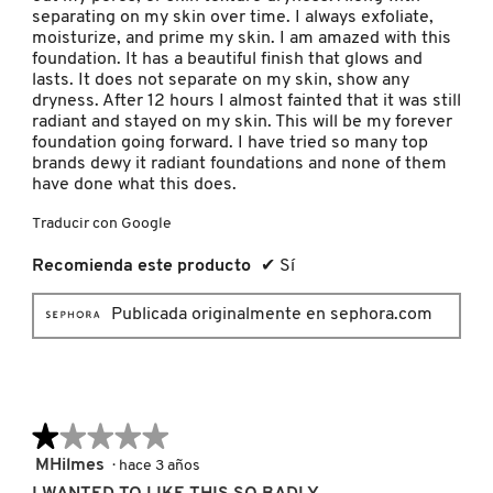
IT COSMETICS
separating on my skin over time. I always exfoliate,
moisturize, and prime my skin. I am amazed with this
foundation. It has a beautiful finish that glows and
lasts. It does not separate on my skin, show any
JEAN PAUL GAULTIER
dryness. After 12 hours I almost fainted that it was still
radiant and stayed on my skin. This will be my forever
foundation going forward. I have tried so many top
JULIETTE HAS A GUN
brands dewy it radiant foundations and none of them
have done what this does.
Traducir con Google
K18
Recomienda este producto
✔
Sí
KAYALI
Publicada originalmente en sephora.com
KÉRASTASE
★★★★★
★★★★★
KIEHL’S
1
MHilmes
·
hace 3 años
de