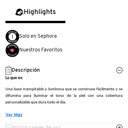
N
BEAUTY OF JOSEON
BRONCEADORES Y
Highlights
O
AUTOBRONCEADORES
BENEFIT COSMETICS
P
Solo en Sephora
TRATAMIENTOS PARA LABIOS
Q
BILLIE EILISH
Nuestros Favoritos
R
HERRAMIENTAS DE ALTA
TECNOLOGÍA
BIODANCE
S
Descripción
Lo que es:
T
SETS DE VALOR & PARA
BRIOGEO
REGALAR
Una base transpirable y luminosa que se construye fácilmente y se
U
difumina para iluminar el tono de la piel con una cobertura
BUMBLE AND BUMBLE
personalizable que dura todo el día.
V
TAMAÑOS DE VIAJE
Lo que hace:
Ver Más
W
BURBERRY
Esta base revela la luminosidad natural de la piel. Con la tecnología
BAÑO Y CUERPO
Instrucciones de uso