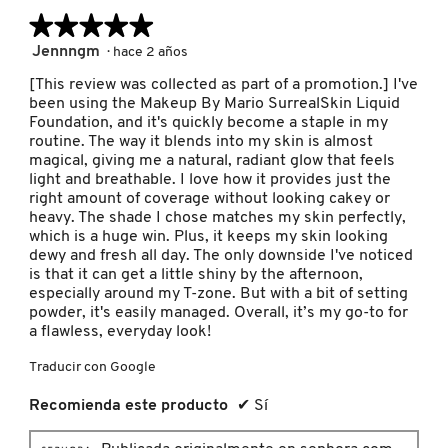
★★★★★
★★★★★
LIVING PROOF
5
Jennngm
·
hace 2 años
de
[This review was collected as part of a promotion.] I've
5
MAC COSMETICS
been using the Makeup By Mario SurrealSkin Liquid
estrellas.
Foundation, and it's quickly become a staple in my
routine. The way it blends into my skin is almost
magical, giving me a natural, radiant glow that feels
MAISON LOUIS MARIE
light and breathable. I love how it provides just the
right amount of coverage without looking cakey or
heavy. The shade I chose matches my skin perfectly,
MAKEUP BY MARIO
which is a huge win. Plus, it keeps my skin looking
dewy and fresh all day. The only downside I've noticed
is that it can get a little shiny by the afternoon,
MARC JACOBS PERFUMES
especially around my T-zone. But with a bit of setting
powder, it's easily managed. Overall, it’s my go-to for
a flawless, everyday look!
MEDICUBE
Traducir con Google
Recomienda este producto
✔
Sí
MONTBLANC