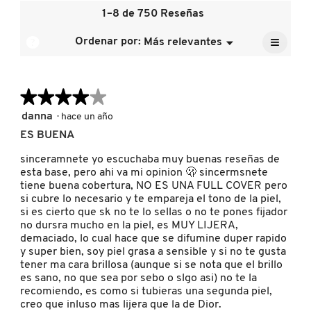
4.1
la
de
1–8 de 750 Reseñas
de
calific
la
5.
media
≡
calific
?
Ordenar por:
Más relevantes
Menú
FRESH
es
▼
media
Al
4.6
pulsar
es
de
el
5
siguien
5.
GIORGIO ARMANI
de
★★★★★
★★★★★
botón
se
5.
actuali
4
danna
·
hace un año
el
de
conten
GIVENCHY
ES BUENA
5
que
hay
estrellas.
sinceramnete yo escuchaba muy buenas reseñas de
a
contin
esta base, pero ahi va mi opinion 🫢 sincermsnete
GLOSSIER
tiene buena cobertura, NO ES UNA FULL COVER pero
si cubre lo necesario y te empareja el tono de la piel,
si es cierto que sk no te lo sellas o no te pones fijador
GLOW RECIPE
no dursra mucho en la piel, es MUY LIJERA,
demaciado, lo cual hace que se difumine duper rapido
y super bien, soy piel grasa a sensible y si no te gusta
tener ma cara brillosa (aunque si se nota que el brillo
GUCCI
es sano, no que sea por sebo o slgo asi) no te la
recomiendo, es como si tubieras una segunda piel,
creo que inluso mas lijera que la de Dior.