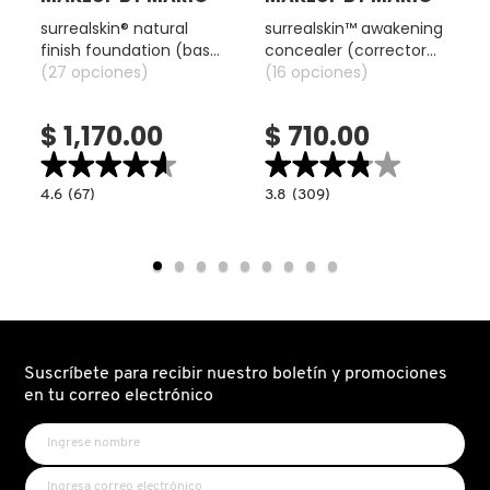
surrealskin® natural
surrealskin™ awakening
VERSACE
finish foundation (base
concealer (corrector
de larga duración con
(27 opciones)
modulable que cubre)
(16 opciones)
acabado natural)
YVES SAINT LAURENT
$ 1,170.00
$ 710.00
★★★★★
★★★★★
★★★★★
★★★★★
4.6
3.8
4.6
(67)
3.8
(309)
constructor.search.bazaarvoice.read.label
constructor.search.bazaarvoice.read.la
SURREALSKIN®
SURREALSKIN™
read.label
NATURAL
AWAKENING
FINISH
CONCEALER
FOUNDATION
(CORRECTOR
(BASE
MODULABLE
DE
QUE
LARGA
CUBRE)
DURACIÓN
CON
ACABADO
NATURAL)
Suscríbete para recibir nuestro boletín y promociones
en tu correo electrónico