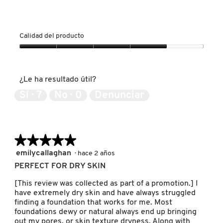
GUERLAIN
HUDA BEAUTY
Calidad del producto
Calidad
del
HUGO BOSS
producto,
¿Le ha resultado útil?
4
de
Sí ·
7
No ·
0
Denunciar
5
ICONIC LONDON
ILIA
★★★★★
★★★★★
5
emilycallaghan
·
hace 2 años
de
INNISFREE
PERFECT FOR DRY SKIN
5
estrellas.
[This review was collected as part of a promotion.] I
have extremely dry skin and have always struggled
ISDIN
finding a foundation that works for me. Most
foundations dewy or natural always end up bringing
out my pores, or skin texture dryness. Along with