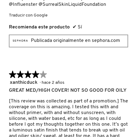
@Influenster @SurrealSkinLiquidFoundation
NUXE
Traducir con Google
Recomienda este producto
✔
Sí
OLAPLEX
Publicada originalmente en sephora.com
OLLIE
★★★★★
★★★★★
ONE SIZE
4
xanthicduck
·
hace 2 años
de
GREAT MED/HIGH COVER! NOT SO GOOD FOR OILY
OUAI HAIRCARE
5
estrellas.
[This review was collected as part of a promotion.] The
coverage on this is amazing. I tested this with and
without primer, with and without sunscreen, with
PAI-SHAU
silicone, with water based, etc for as long as I could
before I got my thoughts together on this one. It’s got
a luminous satin finish that tends to break up with oil
PATCHOLOGY
and oilier skin/ sweat, at least for me. It has a hard