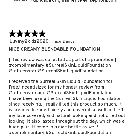
Publicada originalmente en sephora.com
MOROCCANOIL
MOSCHINO
★★★★★
★★★★★
5
Luvmy2kidz2020
·
hace 2 años
de
NICE CREAMY BLENDABLE FOUNDATION
MURAD
5
estrellas.
[This review was collected as part of a promotion.]
#complimentary #SurrealSkinLiquidFoundation
NARS
@Influenster @SurrealSkinLiquidFoundation
I received the Surreal Skin Liquid Foundation for
Free/Incentivized for my honest review from
NATASHA DENONA
@Influenster and @SurrealSkinLiquidFoundation.
I have been using the Surreal Skin Liquid Foundation
since receiving. I really liked this product so much. It
NEST New York
is creamy. blended nicely and covered so well and left
my face covered, and natural looking and not dried out
looking. It also lasted throughout the day, which was a
huge plus. It came in a nice bottle as well!
NUDESTIX
#complimentary #SurrealSkinLiquidFoundation