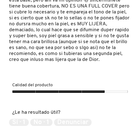
esta base, pero ahi va mi opinion 🫢 sincermsnete
tiene buena cobertura, NO ES UNA FULL COVER pero
si cubre lo necesario y te empareja el tono de la piel,
si es cierto que sk no te lo sellas o no te pones fijador
REDKEN
no dursra mucho en la piel, es MUY LIJERA,
demaciado, lo cual hace que se difumine duper rapido
y super bien, soy piel grasa a sensible y si no te gusta
SARELLY
tener ma cara brillosa (aunque si se nota que el brillo
es sano, no que sea por sebo o slgo asi) no te la
recomiendo, es como si tubieras una segunda piel,
creo que inluso mas lijera que la de Dior.
SEPHORA COLLECTION
SEPHORA FAVORITES
Calidad del producto
Calidad
del
SHARK
producto,
¿Le ha resultado útil?
4
de
Sí ·
1
No ·
1
Denunciar
SHISEIDO
5