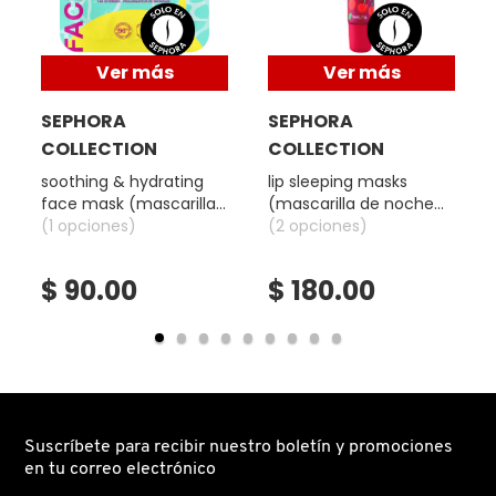
DRUNK ELEPHANT
Ver más
Ver más
SEPHORA
SEPHORA
DYSON
COLLECTION
COLLECTION
soothing & hydrating
lip sleeping masks
face mask (mascarilla
(mascarilla de noche
E.L.F. COSMETICS
para el rostro)
(1 opciones)
para labios)
(2 opciones)
E.L.F. SKIN
$ 90.00
$ 180.00
ESTÉE LAUDER
FENTY BEAUTY
Suscríbete para recibir nuestro boletín y promociones
en tu correo electrónico
FENTY SKIN