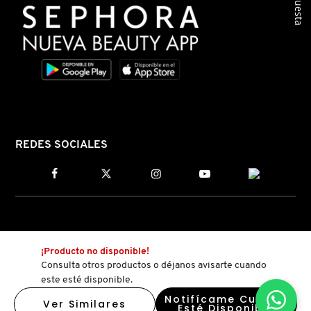
Encuesta
GUERLAIN
HUDA BEAUTY
HUGO BOSS
ICONIC LONDON
REDES SOCIALES
ILIA
INNISFREE
¡Producto no disponible!
Consulta otros productos o déjanos avisarte cuando
ISDIN
este esté disponible.
Notifícame Cuando
Ver Similares
Esté Disponible