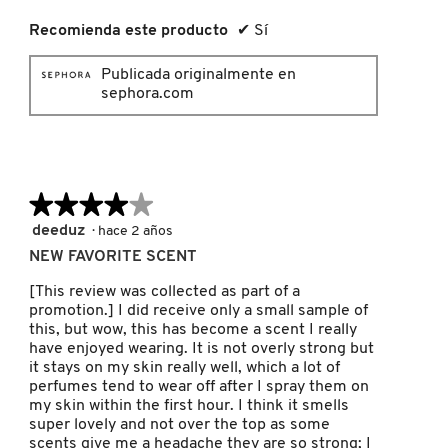
LIVING PROOF
Recomienda este producto
✔
Sí
Publicada originalmente en
sephora.com
MAC COSMETICS
MAISON LOUIS MARIE
★★★★★
★★★★★
MAKEUP BY MARIO
4
deeduz
·
hace 2 años
de
NEW FAVORITE SCENT
5
estrellas.
MARC JACOBS PERFUMES
[This review was collected as part of a
promotion.] I did receive only a small sample of
this, but wow, this has become a scent I really
have enjoyed wearing. It is not overly strong but
MEDICUBE
it stays on my skin really well, which a lot of
perfumes tend to wear off after I spray them on
my skin within the first hour. I think it smells
MONTBLANC
super lovely and not over the top as some
scents give me a headache they are so strong; I