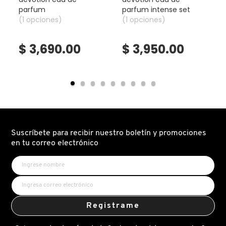
TOM FORD
parfum
parfum intense set
(1 opciones)
(1 opciones)
TONYMOLY
$ 3,690.00
$ 3,950.00
TOO FACED
TRULY BEAUTY
Suscríbete para recibir nuestro boletín y promociones
TWEEZERMAN
en tu correo electrónico
URBAN DECAY
VALENTINO
Registrame