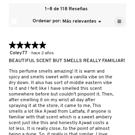
la
1–8 de 118 Reseñas
calificación
DRUNK ELEPHANT
media
≡
?
Ordenar por:
Más relevantes
Menú
es
▼
Al
4.2
pulsar
de
DYSON
el
5.
siguien
★★★★★
★★★★★
botón
se
actuali
5
Coley77
·
hace 2 años
E.L.F. COSMETICS
el
de
conten
BEAUTIFUL SCENT BUT SMELLS REALLY FAMILIAR!
5
que
hay
estrellas.
This perfume smells amazing! It is warm and
a
E.L.F. SKIN
spicy and smells sweet with a vanilla vibe on the
contin
dry down. It also has sort of middle eastern vibe
to it and I felt like I have smelled this scent
somewhere before but couldn't pinpoint it. Then,
ESTÉE LAUDER
after smelling it on my wrist all day after
spraying it at the store, it came to me, This
smells a lot like Ajwad from Lattafa, if anyone is
FENTY BEAUTY
familiar with that scent which is a sweet ambery
scent just like this and honestly Ajwad costs a
lot less. It is really close, to the point of almost
FENTY SKIN
being a dupe. So, it really is that similar. I love