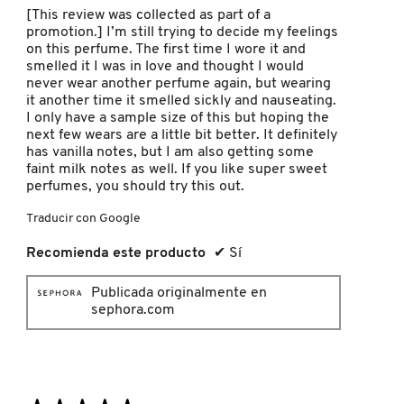
estrellas.
[This review was collected as part of a
promotion.] I’m still trying to decide my feelings
on this perfume. The first time I wore it and
PATRICK TA
smelled it I was in love and thought I would
never wear another perfume again, but wearing
it another time it smelled sickly and nauseating.
PEACE OUT SKINCARE
I only have a sample size of this but hoping the
next few wears are a little bit better. It definitely
has vanilla notes, but I am also getting some
PETER THOMAS ROTH
faint milk notes as well. If you like super sweet
perfumes, you should try this out.
Traducir con Google
PHLUR
Recomienda este producto
✔
Sí
PRADA
Publicada originalmente en
sephora.com
RABANNE
RARE BEAUTY