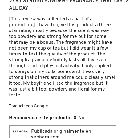
VERY STRONG POWDERY FRAGRANCE THAT LASTS
IT COSMETICS
5
ALL DAY
estrellas.
[This review was collected as part of a
JEAN PAUL GAULTIER
promotion.] I have to give this product a three
star rating mostly because the scent was way
too powdery and strong for me but for some
that may be a bonus. The fragrance might have
JULIETTE HAS A GUN
not been my cup of tea but I did wear it a few
times to test the quality of the product. The
strong fragrance definitely lasts all day even
K18
through a lot of physical activity. I only applied
to sprays on my collarbones and it was very
strong that others around me could clearly smell
it too. My boyfriend liked the fragrance but it
KAYALI
was just a bit too, powdery and floral for my
taste.
KÉRASTASE
Traducir con Google
Recomienda este producto
✘
No
KIEHL’S
Publicada originalmente en
sephora.com