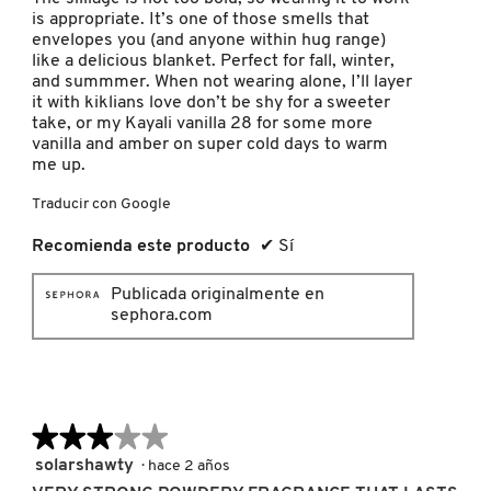
GUERLAIN
is appropriate. It’s one of those smells that
envelopes you (and anyone within hug range)
like a delicious blanket. Perfect for fall, winter,
HUDA BEAUTY
and summmer. When not wearing alone, I’ll layer
it with kiklians love don’t be shy for a sweeter
take, or my Kayali vanilla 28 for some more
vanilla and amber on super cold days to warm
HUGO BOSS
me up.
Traducir con Google
ICONIC LONDON
Recomienda este producto
✔
Sí
ILIA
Publicada originalmente en
sephora.com
INNISFREE
★★★★★
★★★★★
ISDIN
3
solarshawty
·
hace 2 años
de