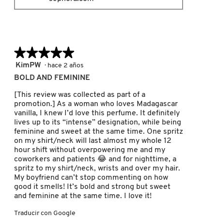
KYLIE COSMETICS
KYLIE JENNER FRAGRANCES
★★★★★
★★★★★
5
KimPW
·
hace 2 años
L'ORÉAL PROFESSIONNEL
de
BOLD AND FEMININE
5
estrellas.
[This review was collected as part of a
promotion.] As a woman who loves Madagascar
LANCÔME
vanilla, I knew I’d love this perfume. It definitely
lives up to its “intense” designation, while being
feminine and sweet at the same time. One spritz
LANEIGE
on my shirt/neck will last almost my whole 12
hour shift without overpowering me and my
coworkers and patients 😂 and for nighttime, a
spritz to my shirt/neck, wrists and over my hair.
LAURA MERCIER
My boyfriend can’t stop commenting on how
good it smells! It’s bold and strong but sweet
and feminine at the same time. I love it!
LILASH
Traducir con Google