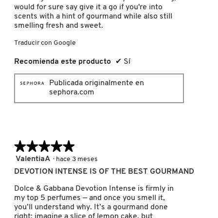
would for sure say give it a go if you're into
scents with a hint of gourmand while also still
MOROCCANOIL
smelling fresh and sweet.
Traducir con Google
MOSCHINO
Recomienda este producto
✔
Sí
MURAD
Publicada originalmente en
sephora.com
NARS
★★★★★
★★★★★
NATASHA DENONA
5
ValentiaA
·
hace 3 meses
de
DEVOTION INTENSE IS OF THE BEST GOURMAND
NEST New York
5
estrellas.
Dolce & Gabbana Devotion Intense is firmly in
my top 5 perfumes — and once you smell it,
you’ll understand why. It’s a gourmand done
NUDESTIX
right: imagine a slice of lemon cake, but