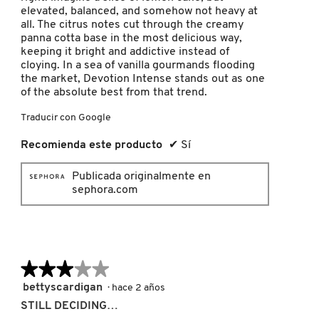
elevated, balanced, and somehow not heavy at
all. The citrus notes cut through the creamy
NUXE
panna cotta base in the most delicious way,
keeping it bright and addictive instead of
cloying. In a sea of vanilla gourmands flooding
the market, Devotion Intense stands out as one
OLAPLEX
of the absolute best from that trend.
Traducir con Google
OLLIE
Recomienda este producto
✔
Sí
ONE SIZE
Publicada originalmente en
sephora.com
OUAI HAIRCARE
★★★★★
★★★★★
PAI-SHAU
3
bettyscardigan
·
hace 2 años
de
STILL DECIDING…
PATCHOLOGY
5