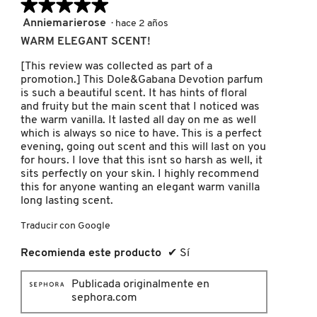
★★★★★
★★★★★
5
Anniemarierose
·
hace 2 años
de
WARM ELEGANT SCENT!
REDKEN
5
estrellas.
[This review was collected as part of a
promotion.] This Dole&Gabana Devotion parfum
SARELLY
is such a beautiful scent. It has hints of floral
and fruity but the main scent that I noticed was
the warm vanilla. It lasted all day on me as well
which is always so nice to have. This is a perfect
SEPHORA COLLECTION
evening, going out scent and this will last on you
for hours. I love that this isnt so harsh as well, it
sits perfectly on your skin. I highly recommend
SEPHORA FAVORITES
this for anyone wanting an elegant warm vanilla
long lasting scent.
Traducir con Google
SHARK
Recomienda este producto
✔
Sí
SHISEIDO
Publicada originalmente en
sephora.com