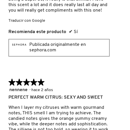
this scent a lot and it does really last all day and
you will really get compliments with this one!
FRESH
Traducir con Google
Recomienda este producto
✔
Sí
GIORGIO ARMANI
Publicada originalmente en
sephora.com
GIVENCHY
GLOSSIER
★★★★★
★★★★★
5
nennene
·
hace 2 años
GLOW RECIPE
de
PERFECT WARM CITRUS: SEXY AND SWEET
5
estrellas.
When I layer my citruses with warm gourmand
GUCCI
notes, THIS smell I am trying to achieve. The
candied notes gives the orange yummy creamy
vibe, while the deeper notes add sophistication.
The silliage is not too bold, so wearing it to work