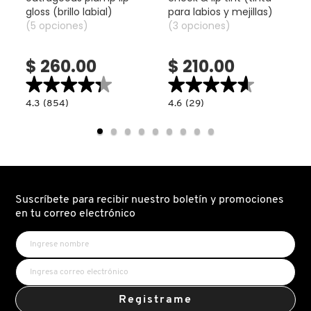
IT COSMETICS
gloss (brillo labial)
para labios y mejillas)
(5 opciones)
(3 opciones)
JEAN PAUL GAULTIER
$ 260.00
$ 210.00
★★★★★
★★★★★
★★★★★
★★★★★
JULIETTE HAS A GUN
4.3
4.6
4.3
(854)
4.6
(29)
constructor.search.bazaarvoice.read.label
constructor.search.bazaarvoice.read.la
OUTRAGEOUS
CHEEK
PLUMP
&
LIP
LIP
K18
GLOSS
TINT
(BRILLO
(TINTA
LABIAL)
PARA
LABIOS
Y
KAYALI
MEJILLAS)
Suscríbete para recibir nuestro boletín y promociones
en tu correo electrónico
KÉRASTASE
KIEHL’S
Registrame