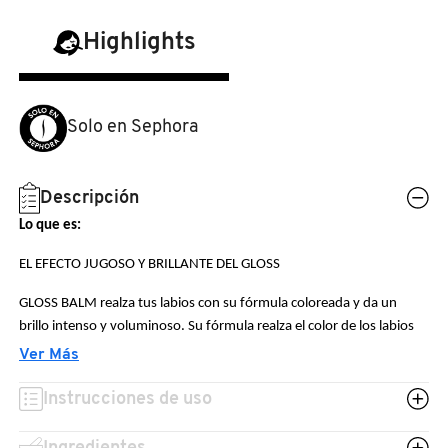
N
BEAUTY OF JOSEON
BRONCEADORES Y
Highlights
O
AUTOBRONCEADORES
BENEFIT COSMETICS
P
Solo en Sephora
TRATAMIENTOS PARA LABIOS
Q
BILLIE EILISH
R
HERRAMIENTAS DE ALTA
Descripción
TECNOLOGÍA
BIODANCE
Lo que es:
S
EL EFECTO JUGOSO Y BRILLANTE DEL GLOSS
T
SETS DE VALOR & PARA
BRIOGEO
GLOSS BALM realza tus labios con su fórmula coloreada y da un
REGALAR
U
brillo intenso y voluminoso. Su fórmula realza el color de los labios
de forma natural. Los labios lucen suaves, tersos y voluminosos.
BUMBLE AND BUMBLE
Ver Más
V
TAMAÑOS DE VIAJE
Disponible en cinco tonos neutros, desde el delicate pink hasta el
cashmere mauve y el velvet brown, favorece a todos los labios y es
Instrucciones de uso
W
fácil de usar a diario para un look natural y luminoso.
BURBERRY
BAÑO Y CUERPO