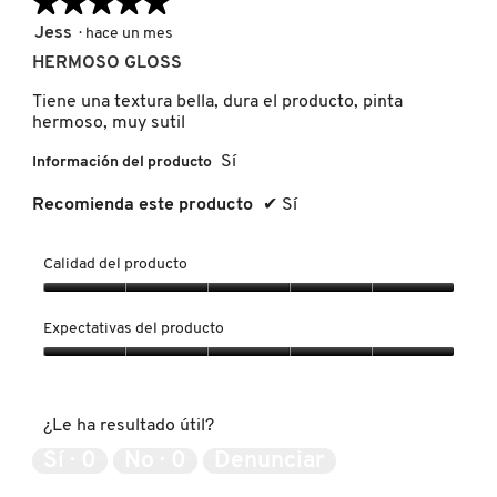
★★★★★
★★★★★
calific
es
media
5
Jess
·
hace un mes
5
es
de
de
HERMOSO GLOSS
FRESH
5
5
5.
de
estrellas.
Tiene una textura bella, dura el producto, pinta
5.
hermoso, muy sutil
GIORGIO ARMANI
Sí
Información del producto
Recomienda este producto
✔
Sí
GIVENCHY
Calidad del producto
GLOSSIER
Calidad
del
Expectativas del producto
producto,
GLOW RECIPE
5
Expectativas
de
del
5
producto,
¿Le ha resultado útil?
GUCCI
5
de
Sí ·
0
No ·
0
Denunciar
5