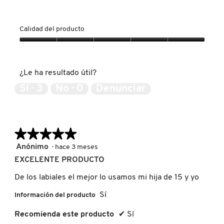
á
IT COSMETICS
u
n
Calidad del producto
c
JEAN PAUL GAULTIER
u
Calidad
a
del
d
producto,
r
JULIETTE HAS A GUN
¿Le ha resultado útil?
5
o
de
d
Sí ·
3
No ·
0
Denunciar
5
e
K18
d
i
á
★★★★★
★★★★★
l
KAYALI
o
5
Anónimo
·
hace 3 meses
g
de
EXCELENTE PRODUCTO
o
5
KÉRASTASE
.
estrellas.
De los labiales el mejor lo usamos mi hija de 15 y yo
Sí
Información del producto
KIEHL’S
Recomienda este producto
✔
Sí