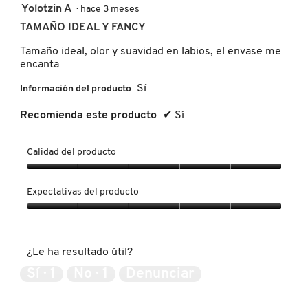
5
Yolotzin A
·
hace 3 meses
de
TAMAÑO IDEAL Y FANCY
NUXE
5
estrellas.
Tamaño ideal, olor y suavidad en labios, el envase me
encanta
OLAPLEX
Sí
Información del producto
Recomienda este producto
✔
Sí
OLLIE
Calidad del producto
ONE SIZE
Calidad
del
Expectativas del producto
producto,
OUAI HAIRCARE
5
Expectativas
de
del
5
producto,
¿Le ha resultado útil?
5
PAI-SHAU
de
Sí ·
1
No ·
1
Denunciar
5
PATCHOLOGY