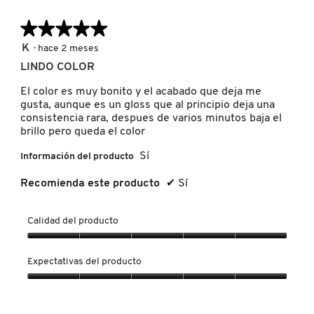
★★★★★
★★★★★
PATRICK TA
5
K
·
hace 2 meses
de
LINDO COLOR
5
PEACE OUT SKINCARE
estrellas.
El color es muy bonito y el acabado que deja me
gusta, aunque es un gloss que al principio deja una
consistencia rara, despues de varios minutos baja el
PETER THOMAS ROTH
brillo pero queda el color
Sí
Información del producto
PHLUR
Recomienda este producto
✔
Sí
PRADA
Calidad del producto
Calidad
del
Expectativas del producto
RABANNE
producto,
5
Expectativas
de
del
5
producto,
RARE BEAUTY