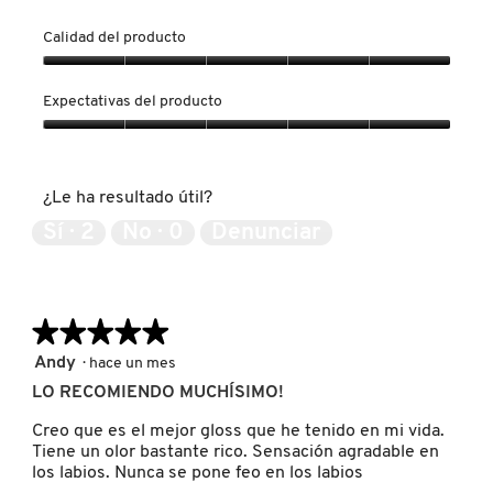
KYLIE COSMETICS
Calidad del producto
Calidad
del
KYLIE JENNER FRAGRANCES
Expectativas del producto
producto,
5
Expectativas
de
del
L'ORÉAL PROFESSIONNEL
5
producto,
¿Le ha resultado útil?
5
de
Sí ·
2
No ·
0
Denunciar
LANCÔME
5
LANEIGE
★★★★★
★★★★★
5
Andy
·
hace un mes
de
LAURA MERCIER
LO RECOMIENDO MUCHÍSIMO!
5
estrellas.
Creo que es el mejor gloss que he tenido en mi vida.
Tiene un olor bastante rico. Sensación agradable en
LILASH
los labios. Nunca se pone feo en los labios