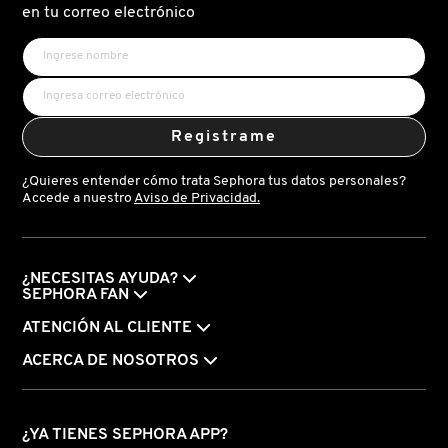
HIDRATACIÓN)
EL
en tu correo electrónico
PH
VERSACE
(BÁLSAMO
HIDRATANTE
PARA
LABIOS)
YVES SAINT LAURENT
Registrame
¿Quieres entender cómo trata Sephora tus datos personales?
Accede a nuestro
Aviso de Privacidad.
¿NECESITAS AYUDA?
SEPHORA FAN
ATENCIÓN AL CLIENTE
ACERCA DE NOSOTROS
¿YA TIENES SEPHORA APP?