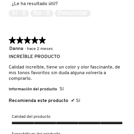
¿Le ha resultado útil?
5
de
Sí ·
0
No ·
0
Denunciar
5
REDKEN
★★★★★
★★★★★
SARELLY
5
Danna
·
hace 2 meses
de
INCREÍBLE PRODUCTO
SEPHORA COLLECTION
5
estrellas.
Calidad increíble, tiene un color y olor fascinante, de
mis tonos favoritos sin duda alguna volvería a
SEPHORA FAVORITES
comprarlo.
Sí
Información del producto
SHARK
Recomienda este producto
✔
Sí
SHISEIDO
Calidad del producto
Calidad
del