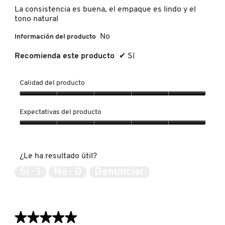
estrellas.
La consistencia es buena, el empaque es lindo y el
tono natural
MOROCCANOIL
No
Información del producto
MOSCHINO
Recomienda este producto
✔
Sí
Calidad del producto
MURAD
Calidad
del
Expectativas del producto
NARS
producto,
5
Expectativas
de
del
5
producto,
NATASHA DENONA
¿Le ha resultado útil?
5
de
Sí ·
1
No ·
0
Denunciar
5
NEST New York
★★★★★
★★★★★
NUDESTIX