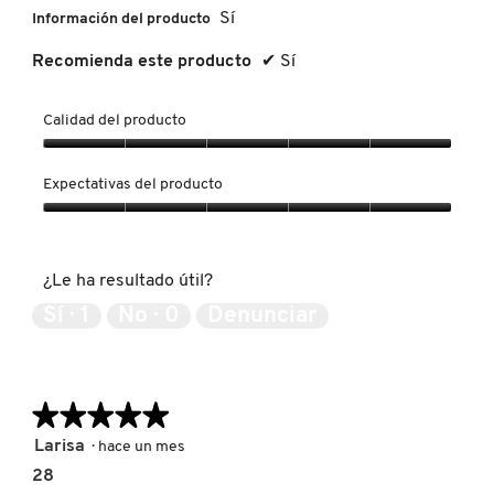
Sí
Información del producto
LIVING PROOF
Recomienda este producto
✔
Sí
MAC COSMETICS
Calidad del producto
Calidad
MAISON LOUIS MARIE
del
Expectativas del producto
producto,
5
Expectativas
de
del
MAKEUP BY MARIO
5
producto,
¿Le ha resultado útil?
5
de
Sí ·
1
No ·
0
Denunciar
MARC JACOBS PERFUMES
5
MEDICUBE
★★★★★
★★★★★
5
Larisa
·
hace un mes
MONTBLANC
de
28
5