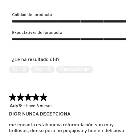
GUERLAIN
o
o
t
t
Calidad del producto
o
o
HUDA BEAUTY
1
C
Calidad
d
o
del
Expectativas del producto
e
n
producto,
l
e
HUGO BOSS
5
Expectativas
a
s
de
del
r
t
5
producto,
e
a
¿Le ha resultado útil?
5
ICONIC LONDON
s
a
de
Sí ·
2
No ·
0
Denunciar
e
c
5
ñ
c
a
i
ILIA
.
ó
n
★★★★★
★★★★★
s
INNISFREE
e
5
Ady✨
·
hace 3 meses
a
de
DIOR NUNCA DECEPCIONA
b
5
r
ISDIN
estrellas.
me encanta estabnueva reformulación son muy
i
brillosos, denso pero no pegajoso y huelen delicioso
r