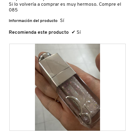
contin
Si lo volvería a comprar es muy hermoso. Compre el
085
FRESH
Sí
Información del producto
Recomienda este producto
✔
Sí
GIORGIO ARMANI
GIVENCHY
GLOSSIER
GLOW RECIPE
GUCCI
F
F