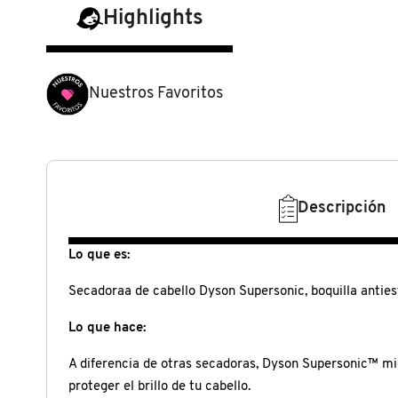
N
Highlights
BEAUTY OF JOSEON
BRONCEADORES Y
O
AUTOBRONCEADORES
BENEFIT COSMETICS
P
Nuestros Favoritos
TRATAMIENTOS PARA LABIOS
Q
BILLIE EILISH
R
HERRAMIENTAS DE ALTA
TECNOLOGÍA
BIODANCE
Descripción
S
T
SETS DE VALOR & PARA
Lo que es:
BRIOGEO
REGALAR
U
Secadoraa de cabello Dyson Supersonic, boquilla anties
BUMBLE AND BUMBLE
Lo que hace:
V
TAMAÑOS DE VIAJE
A diferencia de otras secadoras, Dyson Supersonic™ mid
W
BURBERRY
proteger el brillo de tu cabello.
BAÑO Y CUERPO