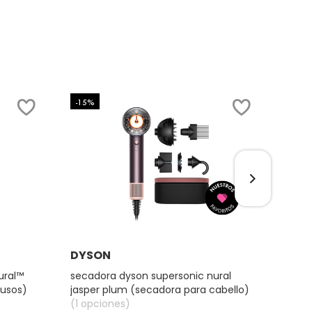
-15%
-15%
EDICIÓ
Ver más
DYSON
DYS
ural™
secadora dyson supersonic nural
secad
iusos)
jasper plum (secadora para cabello)
straw
(1 opciones)
(seca
(1 op