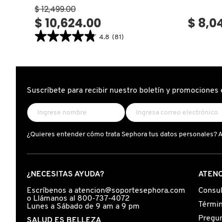
$ 12,499.00
$ 10,624.00
$ 8,0
FRESH
★★★★★
★★★★★
4.8
(81)
4.8
constructor.search.bazaarvoice.read.label
SECADORA
GIORGIO ARMANI
DYSON
SUPERSONIC
NURAL™
(SECADORA
Suscríbete para recibir nuestro boletín y promociones 
PARA
GIVENCHY
TODO
TIPO
DE
CABELLO)
GLOSSIER
¿Quieres entender cómo trata Sephora tus datos personales? 
GLOW RECIPE
¿NECESITAS AYUDA?
ATENC
Escríbenos a atencion@soportesephora.com
Consul
GUCCI
o Llámanos al 800-737-4072
Términ
Lunes a Sábado de 9 am a 9 pm
Pregun
SALUD ES BELLEZA