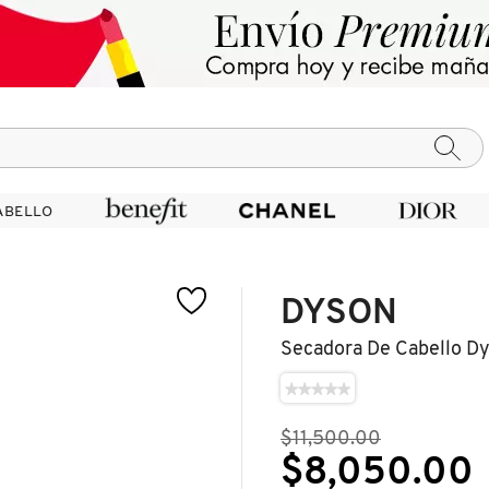
ABELLO
ABELLO
DYSON
Secadora De Cabello D
★★★★★
★★★★★
No
hay
$11,500.00
valoraciones
de
$8,050.00
SECADORA