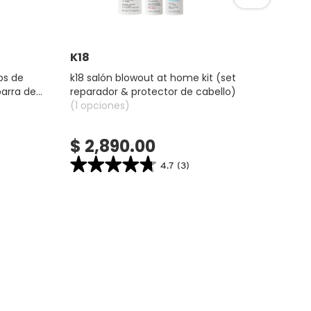
Ver más
K18
CLI
os de
k18 salón blowout at home kit (set
all a
barra de
reparador & protector de cabello)
sombr
(1 opciones)
(3 op
$ 2,890.00
$ 
★★★★★
★★★★★
4.7
(3)
4.7
bel
constructor.search.bazaarvoice.read.label
K18
SALÓN
BLOWOUT
AT
HOME
KIT
(SET
REPARADOR
&
PROTECTOR
DE
CABELLO)