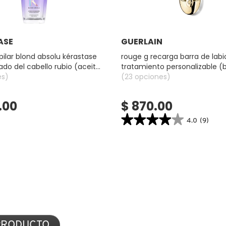
Ver más
Ver más
ASE
GUERLAIN
pilar blond absolu kérastase
rouge g recarga barra de labi
ado del cabello rubio (aceite
tratamiento personalizable (
e para cabello rubio)
es)
labios)
(23 opciones)
.00
$ 870.00
★★★★★
★★★★★
4.0
(9)
4.0
constructor.search.bazaarvoice.read.la
ROUGE
G
RECARGA
BARRA
DE
LABIOS
DE
TRATAMIENTO
PERSONALIZABLE
(BARRA
DE
LABIOS)
 PRODUCTO