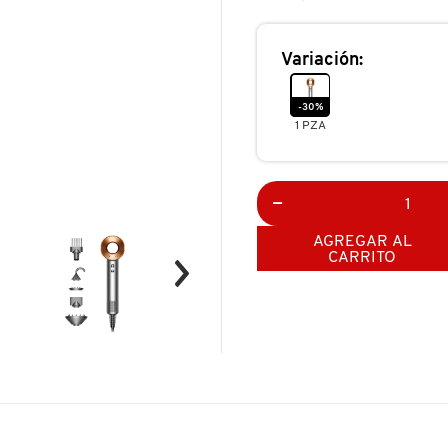
DE
CABELLO
DYSON
SUPERSONIC
Variación:
-30%
1 PZA
AGREGAR AL
CARRITO