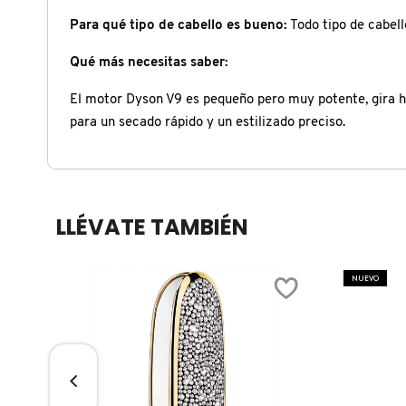
X
Para qué tipo de cabello es bueno:
Todo tipo de cabell
CALVIN KLEIN
INGREDIENTES ACTIVOS DE
Y
Qué más necesitas saber:
SKINCARE
CAROLINA HERRERA
Z
El motor Dyson V9 es pequeño pero muy potente, gira has
para un secado rápido y un estilizado preciso.
#
CAUDALIE
CHANEL
LLÉVATE TAMBIÉN
CHARLOTTE TILBURY
NUEVO
CLARINS
CLINIQUE