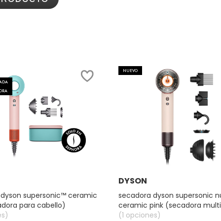
NUEVO
TADA
HORA
Ver más
Ver más
DYSON
 dyson supersonic™ ceramic
secadora dyson supersonic n
dora para cabello)
ceramic pink (secadora mult
es)
(1 opciones)