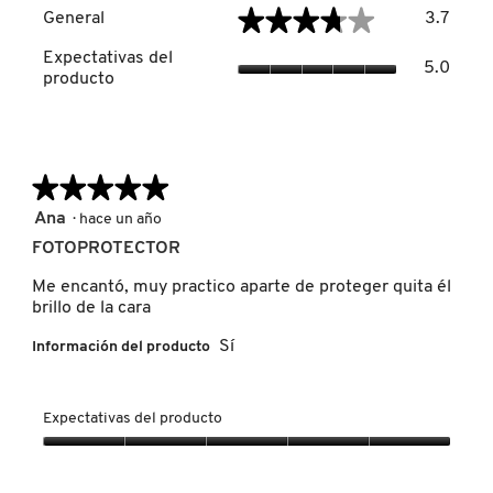
Genera
★★★★★
★★★★★
General
3.7
El
valor
Expect
DRUNK ELEPHANT
Expectativas del
de
5.0
del
producto
la
produc
calific
El
media
DYSON
valor
es
de
3.7
la
★★★★★
★★★★★
de
calific
E.L.F. COSMETICS
5.
media
5
Ana
·
hace un año
es
de
FOTOPROTECTOR
5
5
E.L.F. SKIN
de
estrellas.
Me encantó, muy practico aparte de proteger quita él
5.
brillo de la cara
ESTÉE LAUDER
Sí
Información del producto
FENTY BEAUTY
Expectativas del producto
Expectativas
del
FENTY SKIN