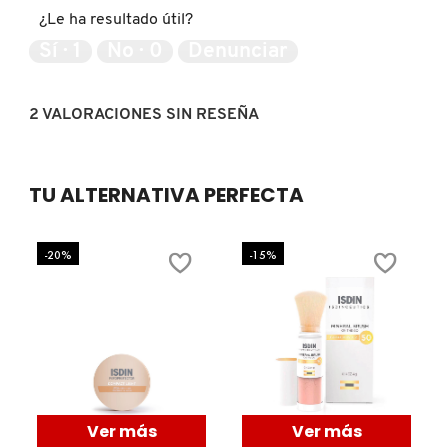
producto,
¿Le ha resultado útil?
5
de
Sí ·
1
No ·
0
Denunciar
FRESH
5
2 VALORACIONES SIN RESEÑA
GIORGIO ARMANI
TU ALTERNATIVA PERFECTA
GIVENCHY
-20%
-15%
GLOSSIER
GLOW RECIPE
GUCCI
Ver más
Ver más