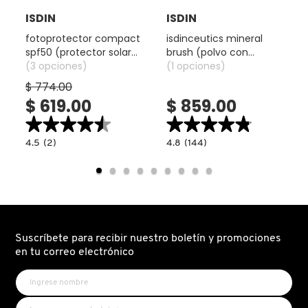
GUERLAIN
ISDIN
ISDIN
fotoprotector compact
isdinceutics mineral
HUDA BEAUTY
spf50 (protector solar
brush (polvo con
en maquillaje
(3 opciones)
protección solar para
(1 opciones)
compacto)
fotoenvejecimiento)
$ 774.00
HUGO BOSS
$ 619.00
$ 859.00
★★★★★
★★★★★
★★★★★
★★★★★
ICONIC LONDON
4.5
4.8
4.5
(2)
4.8
(144)
constructor.search.bazaarvoice.read.label
constructor.search.bazaarvoice.read.la
FOTOPROTECTOR
ISDINCEUTICS
COMPACT
MINERAL
SPF50
BRUSH
ILIA
(PROTECTOR
(POLVO
SOLAR
CON
EN
PROTECCIÓN
MAQUILLAJE
SOLAR
COMPACTO)
PARA
INNISFREE
FOTOENVEJECIMIENTO)
Suscríbete para recibir nuestro boletín y promociones
en tu correo electrónico
ISDIN