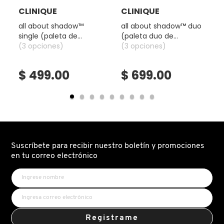
CLINIQUE
CLINIQUE
all about shadow™
all about shadow™ duo
DRUNK ELEPHANT
single (paleta de
(paleta duo de
sombras para ojos)
(3 opciones)
sombras para ojos)
(3 opciones)
DYSON
$ 499.00
$ 699.00
E.L.F. COSMETICS
E.L.F. SKIN
Suscríbete para recibir nuestro boletín y promociones
en tu correo electrónico
ESTÉE LAUDER
FENTY BEAUTY
Registrame
FENTY SKIN