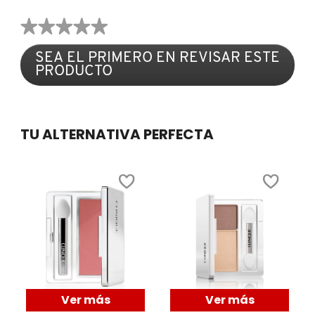
★★★★★
COMMODITY
Sin
SEA EL PRIMERO EN REVISAR ESTE
puntuación
PRODUCTO
.
DERMALOGICA
Con
esta
acción
DIOR
se
TU ALTERNATIVA PERFECTA
abrirá
un
cuadro
DIOR BACKSTAGE
de
diálogo.
DOLCE&GABBANA
DR. DENNIS GROSS SKINCARE
Ver más
Ver más
DR. JART+