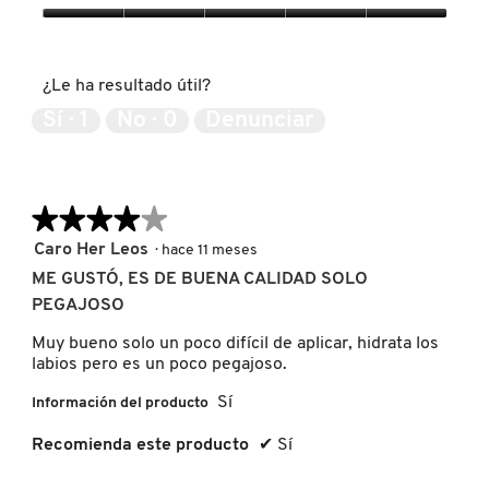
producto,
IT COSMETICS
5
Expectativas
de
del
5
producto,
¿Le ha resultado útil?
JEAN PAUL GAULTIER
5
de
Sí ·
1
No ·
0
Denunciar
5
JULIETTE HAS A GUN
★★★★★
★★★★★
K18
4
Caro Her Leos
·
hace 11 meses
de
ME GUSTÓ, ES DE BUENA CALIDAD SOLO
5
KAYALI
PEGAJOSO
estrellas.
Muy bueno solo un poco difícil de aplicar, hidrata los
labios pero es un poco pegajoso.
KÉRASTASE
Sí
Información del producto
KIEHL’S
Recomienda este producto
✔
Sí