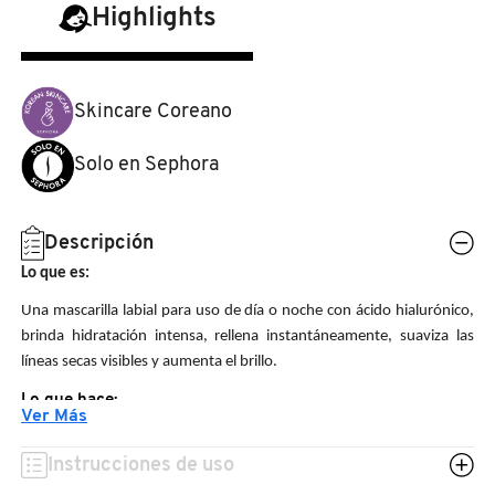
CON
N
Highlights
ÁCIDO
BEAUTY OF JOSEON
BRONCEADORES Y
HIALURÓNICO)
O
AUTOBRONCEADORES
BENEFIT COSMETICS
Skincare Coreano
P
TRATAMIENTOS PARA LABIOS
Q
Solo en Sephora
BILLIE EILISH
R
HERRAMIENTAS DE ALTA
TECNOLOGÍA
Descripción
BIODANCE
S
Lo que es:
T
Una mascarilla labial para uso de día o noche con ácido hialurónico,
SETS DE VALOR & PARA
BRIOGEO
brinda hidratación intensa, rellena instantáneamente, suaviza las
REGALAR
U
líneas secas visibles y aumenta el brillo.
BUMBLE AND BUMBLE
Lo que hace:
V
TAMAÑOS DE VIAJE
Ver Más
La fórmula de labios con textura de gelatina es transparente
W
BURBERRY
Instrucciones de uso
y viene en un irresistible frasco con forma de oso. Da
BAÑO Y CUERPO