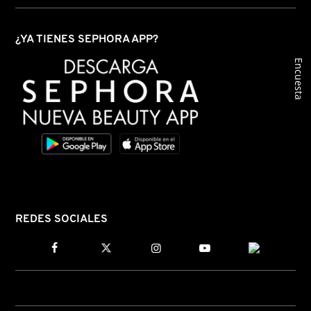
NUXE
¿YA TIENES SEPHORA APP?
Encuesta
OLAPLEX
OLLIE
ONE SIZE
OUAI HAIRCARE
REDES SOCIALES
PAI-SHAU
PATCHOLOGY