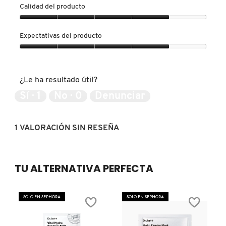
Calidad del producto
KYLIE COSMETICS
Calidad
del
Expectativas del producto
producto,
KYLIE JENNER FRAGRANCES
4
Expectativas
de
del
5
producto,
L'ORÉAL PROFESSIONNEL
¿Le ha resultado útil?
4
de
Sí ·
1
No ·
0
Denunciar
5
LANCÔME
1 VALORACIÓN SIN RESEÑA
LANEIGE
TU ALTERNATIVA PERFECTA
LAURA MERCIER
SOLO EN SEPHORA
SOLO EN SEPHORA
LILASH