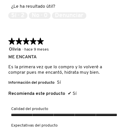
GUERLAIN
5
producto,
¿Le ha resultado útil?
4
de
Sí ·
2
No ·
0
Denunciar
5
HUDA BEAUTY
HUGO BOSS
★★★★★
★★★★★
5
Olivia
·
hace 9 meses
de
ME ENCANTA
ICONIC LONDON
5
estrellas.
Es la primera vez que lo compro y lo volveré a
comprar pues me encantó, hidrata muy bien.
ILIA
Sí
Información del producto
Recomienda este producto
✔
Sí
INNISFREE
Calidad del producto
ISDIN
Calidad
del
Expectativas del producto