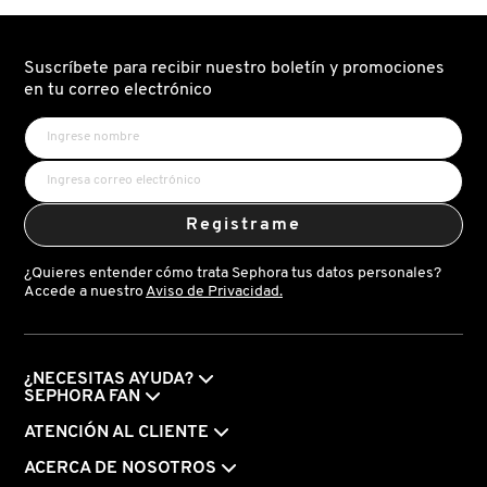
WITH
HIDROLIZADO)
HYALURONIC
MOROCCANOIL
ACID
(MASCARILLA
Suscríbete para recibir nuestro boletín y promociones
FACIAL
VITAL
en tu correo electrónico
HYDRA
MOSCHINO
SOLUTION™
PRO
GLOW
CON
ÁCIDO
MURAD
HIALURÓNICO)
Registrame
NARS
¿Quieres entender cómo trata Sephora tus datos personales?
Accede a nuestro
Aviso de Privacidad.
NATASHA DENONA
¿NECESITAS AYUDA?
NEST New York
SEPHORA FAN
ATENCIÓN AL CLIENTE
NUDESTIX
ACERCA DE NOSOTROS