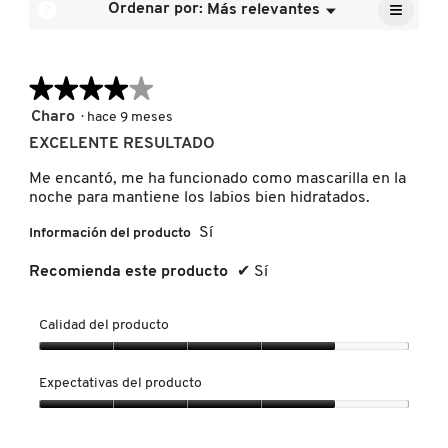
≡
calific
?
Ordenar por:
Más relevantes
Menú
es
▼
media
Al
4.3
pulsar
es
de
el
FRESH
4.3
siguien
5.
de
★★★★★
★★★★★
botón
se
5.
actuali
4
Charo
·
hace 9 meses
el
GIORGIO ARMANI
de
conten
EXCELENTE RESULTADO
5
que
hay
estrellas.
Me encantó, me ha funcionado como mascarilla en la
a
GIVENCHY
contin
noche para mantiene los labios bien hidratados.
Sí
Información del producto
GLOSSIER
Recomienda este producto
✔
Sí
GLOW RECIPE
Calidad del producto
Calidad
del
Expectativas del producto
GUCCI
producto,
4
Expectativas
de
del