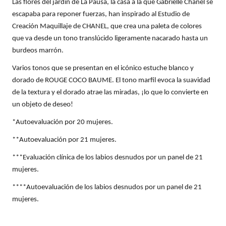
Las flores del jardín de La Pausa, la casa a la que Gabrielle Chanel se
escapaba para reponer fuerzas, han inspirado al Estudio de
COMMODITY
Creación Maquillaje de CHANEL, que crea una paleta de colores
que va desde un tono translúcido ligeramente nacarado hasta un
burdeos marrón.
DERMALOGICA
Varios tonos que se presentan en el icónico estuche blanco y
dorado de ROUGE COCO BAUME. El tono marfil evoca la suavidad
DIOR
de la textura y el dorado atrae las miradas, ¡lo que lo convierte en
un objeto de deseo!
DIOR BACKSTAGE
*Autoevaluación por 20 mujeres.
**Autoevaluación por 21 mujeres.
DOLCE&GABBANA
***Evaluación clínica de los labios desnudos por un panel de 21
mujeres.
DR. DENNIS GROSS SKINCARE
****Autoevaluación de los labios desnudos por un panel de 21
mujeres.
DR. JART+