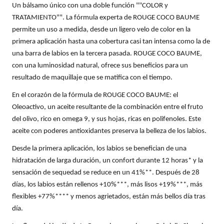
Un bálsamo único con una doble función ""COLOR y
X
TRATAMIENTO"". La fórmula experta de ROUGE COCO BAUME
CALVIN KLEIN
INGREDIENTES ACTIVOS DE
Y
permite un uso a medida, desde un ligero velo de color en la
SKINCARE
primera aplicación hasta una cobertura casi tan intensa como la de
CAROLINA HERRERA
Z
una barra de labios en la tercera pasada. ROUGE COCO BAUME,
con una luminosidad natural, ofrece sus beneficios para un
#
resultado de maquillaje que se matifica con el tiempo.
CAUDALIE
En el corazón de la fórmula de ROUGE COCO BAUME: el
Oleoactivo, un aceite resultante de la combinación entre el fruto
CHANEL
del olivo, rico en omega 9, y sus hojas, ricas en polifenoles. Este
aceite con poderes antioxidantes preserva la belleza de los labios.
CHARLOTTE TILBURY
Desde la primera aplicación, los labios se benefician de una
hidratación de larga duración, un confort durante 12 horas* y la
sensación de sequedad se reduce en un 41%**. Después de 28
CLARINS
días, los labios están rellenos +10%***, más lisos +19%***, más
flexibles +77%**** y menos agrietados, están más bellos día tras
día.
CLINIQUE