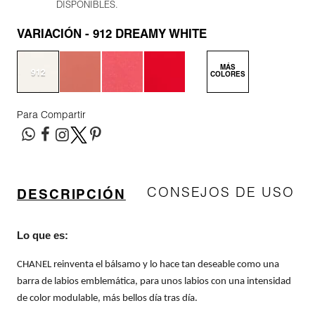
DISPONIBLES.
N
BEAUTY OF JOSEON
BRONCEADORES Y
VARIACIÓN
912 DREAMY WHITE
O
AUTOBRONCEADORES
BENEFIT COSMETICS
MÁS
P
912
COLORES
dreamy
TRATAMIENTOS PARA LABIOS
white
Q
BILLIE EILISH
Para Compartir
R
HERRAMIENTAS DE ALTA
TECNOLOGÍA
BIODANCE
S
CONSEJOS DE USO
DESCRIPCIÓN
T
SETS DE VALOR & PARA
BRIOGEO
REGALAR
U
Lo que es:
BUMBLE AND BUMBLE
V
TAMAÑOS DE VIAJE
CHANEL reinventa el bálsamo y lo hace tan deseable como una
barra de labios emblemática, para unos labios con una intensidad
W
BURBERRY
de color modulable, más bellos día tras día.
BAÑO Y CUERPO