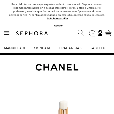
Para disfrutar de una mejor experiencia dentro nuestro sitio Sephora.com.mx,
recomendamos abrirlo en navegadores como Firefox, Safari o Chrome. No
podemos garantizar que funcionará de la manera más óptima usando otro
navegador web. Al continuar navegando en este sitio, aceptas el uso de cookies.
Más información
.
Acepto
MAQUILLAJE
SKINCARE
FRAGANCIAS
CABELLO
SEPHORA COLLECTION
Fragancias
Maquillaje
Skincare
Cabello
Marcas
VER
VER
VER
VER
VER
VER
A
ROSTRO
PRODUCTOS ESPECIALIZADOS
MUJER
SETS DE VALOR & PARA
MAQUILLAJE
ADIDAS
REGALAR
B
MEJILLAS
SKINCARE COREANO
HOMBRE
CUIDADO DE LA PIEL
AESTURA
C
TAMAÑOS DE VIAJE