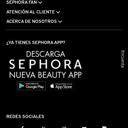
SEPHORA FAN
IT COSMETICS
ATENCIÓN AL CLIENTE
ACERCA DE NOSOTROS
JEAN PAUL GAULTIER
JULIETTE HAS A GUN
¿YA TIENES SEPHORA APP?
Encuesta
K18
KAYALI
KÉRASTASE
KIEHL’S
REDES SOCIALES