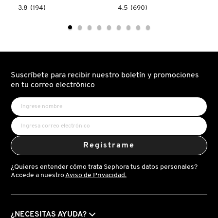
GUERLAIN
3.8
4.5
3.8
(194)
4.5
(690)
read.label
constructor.search.bazaarvoice.read.label
constructor.search.bazaarvoice.read.la
THE
CAPRI
WEDDING
IN
SILK
A
HUDA BEAUTY
SANTAL
BOTTLE
|
LEMON
36
SUGAR|14
EAU
EAU
DE
DE
HUGO BOSS
PARFUM
PARFUM
Suscríbete para recibir nuestro boletín y promociones
en tu correo electrónico
ICONIC LONDON
ILIA
Registrame
INNISFREE
¿Quieres entender cómo trata Sephora tus datos personales?
Accede a nuestro
Aviso de Privacidad.
ISDIN
¿NECESITAS AYUDA?