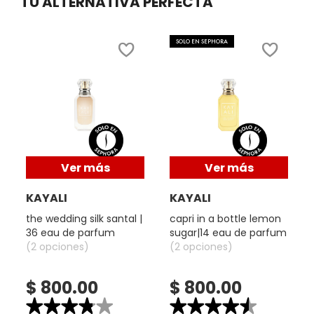
TU ALTERNATIVA PERFECTA
5.
FRESH
SOLO EN SEPHORA
GIORGIO ARMANI
GIVENCHY
Ver más
Ver más
GLOSSIER
KAYALI
KAYALI
the wedding silk santal |
capri in a bottle lemon
GLOW RECIPE
36 eau de parfum
sugar|14 eau de parfum
(2 opciones)
(2 opciones)
GUCCI
$ 800.00
$ 800.00
★★★★★
★★★★★
★★★★★
★★★★★