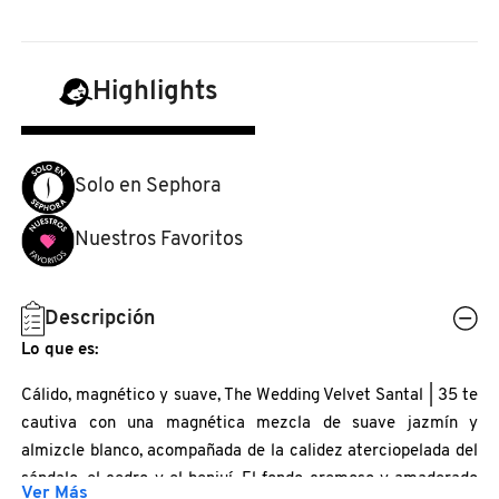
N
BEAUTY OF JOSEON
BRONCEADORES Y
O
AUTOBRONCEADORES
Highlights
BENEFIT COSMETICS
P
TRATAMIENTOS PARA LABIOS
Q
BILLIE EILISH
Solo en Sephora
R
HERRAMIENTAS DE ALTA
Nuestros Favoritos
TECNOLOGÍA
BIODANCE
S
T
SETS DE VALOR & PARA
Descripción
BRIOGEO
REGALAR
Lo que es:
U
BUMBLE AND BUMBLE
Cálido, magnético y suave, The Wedding Velvet Santal | 35 te
V
TAMAÑOS DE VIAJE
cautiva con una magnética mezcla de suave jazmín y
almizcle blanco, acompañada de la calidez aterciopelada del
W
BURBERRY
sándalo, el cedro y el benjuí. El fondo cremoso y amaderado
BAÑO Y CUERPO
Ver Más