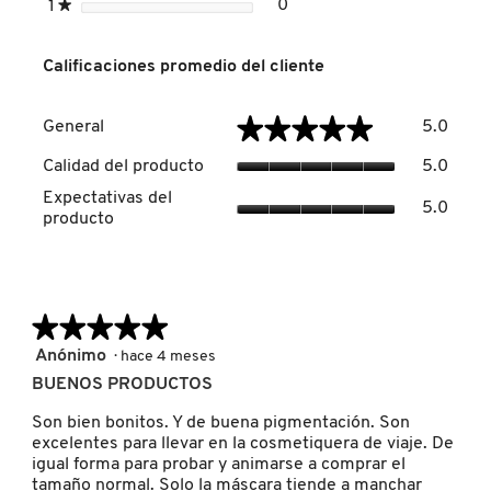
estrellas
0
1
★
0 reseñas con 1 estrella.
Seleccionar para filtrar re
DRUNK ELEPHANT
Calificaciones promedio del cliente
Genera
★★★★★
★★★★★
General
5.0
DYSON
El
valor
Calida
Calidad del producto
5.0
de
del
Expect
la
Expectativas del
produc
E.L.F. COSMETICS
5.0
del
calific
producto
El
produc
media
valor
El
es
de
E.L.F. SKIN
valor
5
la
de
de
calific
la
5.
★★★★★
★★★★★
media
calific
ESTÉE LAUDER
es
media
5
Anónimo
·
hace 4 meses
5
es
de
BUENOS PRODUCTOS
de
5
5
5.
FENTY BEAUTY
de
estrellas.
Son bien bonitos. Y de buena pigmentación. Son
5.
excelentes para llevar en la cosmetiquera de viaje. De
igual forma para probar y animarse a comprar el
tamaño normal. Solo la máscara tiende a manchar
FENTY SKIN