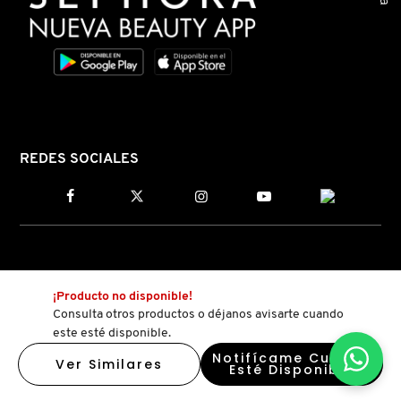
MOROCCANOIL
MOSCHINO
MURAD
REDES SOCIALES
NARS
NATASHA DENONA
¡Producto no disponible!
Consulta otros productos o déjanos avisarte cuando
NEST New York
este esté disponible.
Notifícame Cuando
Ver Similares
Esté Disponible
NUDESTIX