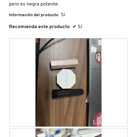
pero es negra potente.
Sí
Información del producto
FRESH
Recomienda este producto
✔
Sí
GIORGIO ARMANI
GIVENCHY
GLOSSIER
GLOW RECIPE
GUCCI
F
F
o
o