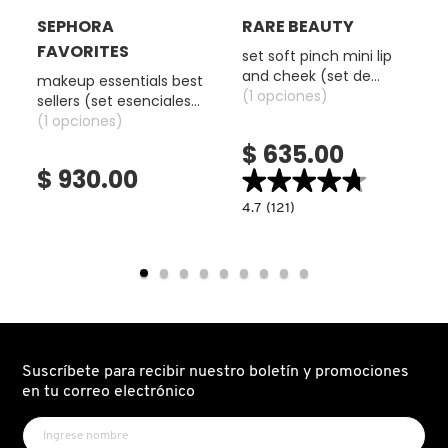
d
e
KYLIE COSMETICS
SEPHORA
RARE BEAUTY
d
FAVORITES
set soft pinch mini lip
i
and cheek (set de
á
makeup essentials best
KYLIE JENNER FRAGRANCES
maquillaje para labios y
(1 opciones)
l
sellers (set esenciales
o
rostro)
de maquillaje)
(1 opciones)
g
$ 635.00
o
L'ORÉAL PROFESSIONNEL
.
$ 930.00
★★★★★
★★★★★
4.7
4.7
(121)
LANCÔME
constructor.search.bazaarvoice.read.la
SET
SOFT
PINCH
MINI
LANEIGE
LIP
AND
CHEEK
(SET
DE
LAURA MERCIER
MAQUILLAJE
PARA
Suscríbete para recibir nuestro boletín y promociones
LABIOS
Y
en tu correo electrónico
ROSTRO)
LILASH