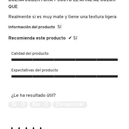
GUERLAIN
5
QUE
estrellas.
Realmente si es muy mate y tiene una textura ligera
HUDA BEAUTY
Sí
Información del producto
Recomienda este producto
✔
Sí
HUGO BOSS
Calidad del producto
ICONIC LONDON
Calidad
del
Expectativas del producto
producto,
ILIA
5
Expectativas
de
del
5
producto,
INNISFREE
¿Le ha resultado útil?
5
de
Sí ·
0
No ·
0
Denunciar
5
ISDIN