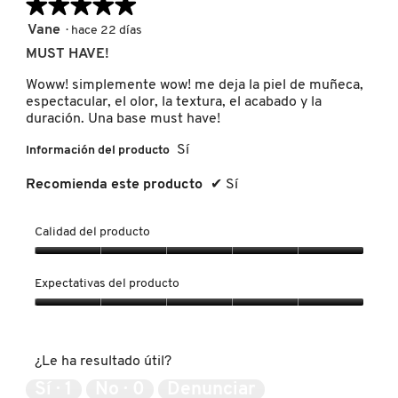
★★★★★
★★★★★
IT COSMETICS
5
Vane
·
hace 22 días
de
MUST HAVE!
5
JEAN PAUL GAULTIER
estrellas.
Woww! simplemente wow! me deja la piel de muñeca,
espectacular, el olor, la textura, el acabado y la
duración. Una base must have!
JULIETTE HAS A GUN
Sí
Información del producto
Recomienda este producto
✔
Sí
K18
Calidad del producto
KAYALI
Calidad
del
Expectativas del producto
producto,
KÉRASTASE
5
Expectativas
de
del
5
producto,
KIEHL’S
¿Le ha resultado útil?
5
de
Sí ·
1
No ·
0
Denunciar
5