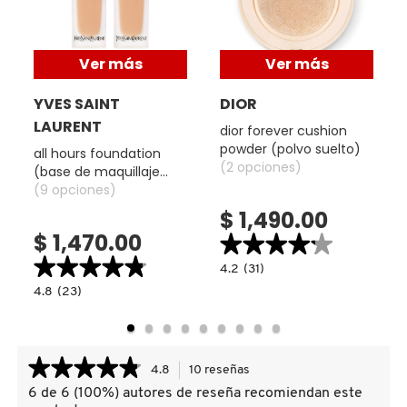
Tipo de piel:
X
CALVIN KLEIN
Todo tipo de piel.
INGREDIENTES ACTIVOS DE
Y
Ver más
Ver más
SKINCARE
CAROLINA HERRERA
Z
YVES SAINT
DIOR
LAURENT
dior forever cushion
#
powder (polvo suelto)
all hours foundation
CAUDALIE
(2 opciones)
(base de maquillaje
mate luminoso)
(9 opciones)
CHANEL
$ 1,490.00
$ 1,470.00
★★★★★
★★★★★
★★★★★
★★★★★
4.2
4.2
(31)
CHARLOTTE TILBURY
constructor.search.bazaarvoice.read.la
4.8
4.8
(23)
DIOR
read.label
constructor.search.bazaarvoice.read.label
FOREVER
ALL
CUSHION
HOURS
POWDER
CLARINS
FOUNDATION
(POLVO
(BASE
SUELTO)
DE
★★★★★
★★★★★
4.8
10 reseñas
Esta
MAQUILLAJE
MATE
acción
CLINIQUE
6 de 6 (100%) autores de reseña recomiendan este
4.8
LUMINOSO)
le
de