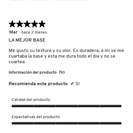
KYLIE COSMETICS
★★★★★
★★★★★
KYLIE JENNER FRAGRANCES
5
Mar
·
hace 2 meses
de
LA MEJOR BASE
5
L'ORÉAL PROFESSIONNEL
estrellas.
Me gusto su textura y su olor. Es duradera, a mi se me
cuartaba la base y esta me dura todo el dia y no se
cuartea
LANCÔME
No
Información del producto
Recomienda este producto
✔
Sí
LANEIGE
Calidad del producto
LAURA MERCIER
Calidad
del
Expectativas del producto
producto,
LILASH
5
Expectativas
de
del