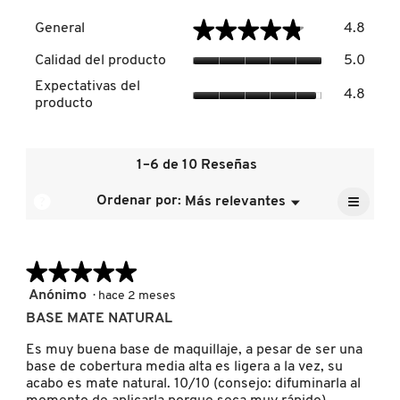
Genera
★★★★★
★★★★★
General
4.8
El
DRUNK ELEPHANT
valor
Calida
Calidad del producto
5.0
de
del
Expect
la
Expectativas del
produc
4.8
del
calific
producto
El
DYSON
produc
media
valor
El
es
de
valor
4.8
la
E.L.F. COSMETICS
de
1–6 de 10 Reseñas
de
calific
la
5.
media
≡
calific
?
Ordenar por:
Más relevantes
Menú
es
▼
media
Al
E.L.F. SKIN
5
pulsar
es
de
el
4.8
siguien
5.
de
★★★★★
★★★★★
botón
ESTÉE LAUDER
se
5.
actuali
5
Anónimo
·
hace 2 meses
el
de
conten
BASE MATE NATURAL
5
que
FENTY BEAUTY
hay
estrellas.
Es muy buena base de maquillaje, a pesar de ser una
a
base de cobertura media alta es ligera a la vez, su
contin
acabo es mate natural. 10/10 (consejo: difuminarla al
FENTY SKIN