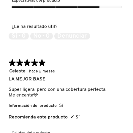
Expectativas del producto
producto,
5
Expectativas
MOROCCANOIL
de
del
5
producto,
¿Le ha resultado útil?
4
MOSCHINO
de
Sí ·
0
No ·
0
Denunciar
5
MURAD
★★★★★
★★★★★
NARS
5
Celeste
·
hace 2 meses
de
LA MEJOR BASE
5
estrellas.
NATASHA DENONA
Super ligera, pero con una cobertura perfecta.
Me encanta🩵
Sí
Información del producto
NEST New York
Recomienda este producto
✔
Sí
NUDESTIX