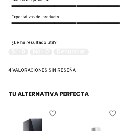
Calidad del producto
Calidad
NUXE
del
Expectativas del producto
producto,
5
Expectativas
de
del
OLAPLEX
5
producto,
¿Le ha resultado útil?
5
de
Sí ·
0
No ·
0
Denunciar
OLLIE
5
4 VALORACIONES SIN RESEÑA
ONE SIZE
OUAI HAIRCARE
TU ALTERNATIVA PERFECTA
PAI-SHAU
PATCHOLOGY