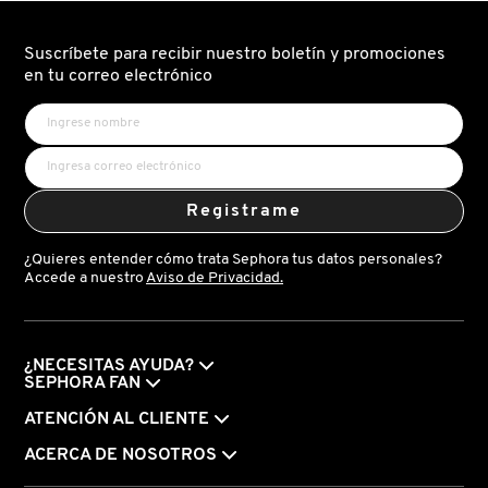
ROSTRO
Y
CUERPO)
Suscríbete para recibir nuestro boletín y promociones
REDKEN
en tu correo electrónico
SARELLY
Registrame
SEPHORA COLLECTION
¿Quieres entender cómo trata Sephora tus datos personales?
Accede a nuestro
Aviso de Privacidad.
SEPHORA FAVORITES
SHARK
¿NECESITAS AYUDA?
SEPHORA FAN
ATENCIÓN AL CLIENTE
SHISEIDO
ACERCA DE NOSOTROS