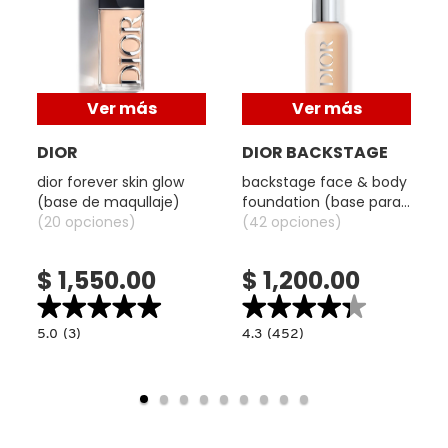
PATRICK TA
Ver más
Ver más
PEACE OUT SKINCARE
DIOR
DIOR BACKSTAGE
dior forever skin glow
backstage face & body
PETER THOMAS ROTH
(base de maqullaje)
foundation (base para
(20 opciones)
el rostro y cuerpo)
(42 opciones)
PHLUR
$ 1,550.00
$ 1,200.00
★★★★★
★★★★★
★★★★★
★★★★★
PRADA
5.0
4.3
5.0
(3)
4.3
(452)
read.label
constructor.search.bazaarvoice.read.label
constructor.search.bazaarvoice.read.la
DIOR
BACKSTAGE
FOREVER
FACE
RABANNE
SKIN
&
GLOW
BODY
(BASE
FOUNDATION
DE
(BASE
MAQULLAJE)
PARA
RARE BEAUTY
EL