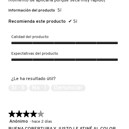
momento de aplicarla porque seca muy rápido)
Sí
Información del producto
FRESH
Recomienda este producto
✔
Sí
GIORGIO ARMANI
Calidad del producto
Calidad
del
Expectativas del producto
GIVENCHY
producto,
5
Expectativas
de
del
5
GLOSSIER
producto,
¿Le ha resultado útil?
5
de
Sí ·
5
No ·
1
Denunciar
5
GLOW RECIPE
GUCCI
★★★★★
★★★★★
4
Anónimo
·
hace 2 días
de
BUENA COBERTURA Y JUSTO LE ATINÉ AL COLOR