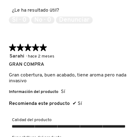
5
producto,
LIVING PROOF
¿Le ha resultado útil?
5
de
Sí ·
0
No ·
0
Denunciar
5
MAC COSMETICS
★★★★★
★★★★★
MAISON LOUIS MARIE
5
Sarahi
·
hace 2 meses
de
GRAN COMPRA
5
MAKEUP BY MARIO
estrellas.
Gran cobertura, buen acabado, tiene aroma pero nada
invasivo
MARC JACOBS PERFUMES
Sí
Información del producto
Recomienda este producto
✔
Sí
MEDICUBE
Calidad del producto
MONTBLANC
Calidad
del