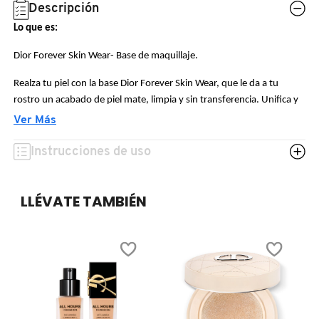
N
Descripción
BEAUTY OF JOSEON
BRONCEADORES Y
Lo que es:
O
AUTOBRONCEADORES
Dior Forever Skin Wear- Base de maquillaje.
BENEFIT COSMETICS
P
Realza tu piel con la base Dior Forever Skin Wear, que le da a tu
TRATAMIENTOS PARA LABIOS
rostro un acabado de piel mate, limpia y sin transferencia. Unifica y
Q
BILLIE EILISH
mejora visiblemente la calidad de la piel día tras día. Tu piel queda
Ver Más
instantáneamente armoniosa y unificada.
R
HERRAMIENTAS DE ALTA
Instrucciones de uso
TECNOLOGÍA
BIODANCE
Lo que contiene:
S
30 ML.
LLÉVATE TAMBIÉN
T
SETS DE VALOR & PARA
BRIOGEO
Acabado:
REGALAR
U
Mate.
BUMBLE AND BUMBLE
V
TAMAÑOS DE VIAJE
Cobertura:
W
BURBERRY
Total.
BAÑO Y CUERPO