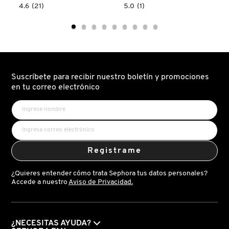
*Estudio clínico realizado en 50 personas, 12 horas después
4.6
5.0
4.6
(21)
5.0
(1)
read.label
constructor.search.bazaarvoice.read.label
constructor.search.bazaarvoice.read.la
de la aplicación. Pruebas instrumentales.
BATH
BATH
SCENTED
HAND
FRESH
BODY
SPRAY
MIST
(SPRAY
PARA
MANOS)
GIORGIO ARMANI
Suscríbete para recibir nuestro boletín y promociones
en tu correo electrónico
GIVENCHY
GLOSSIER
Registrame
GLOW RECIPE
¿Quieres entender cómo trata Sephora tus datos personales?
Accede a nuestro
Aviso de Privacidad.
GUCCI
¿NECESITAS AYUDA?