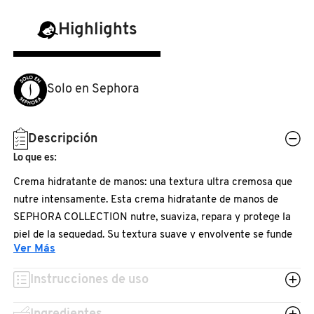
N
BEAUTY OF JOSEON
BRONCEADORES Y
Highlights
O
AUTOBRONCEADORES
BENEFIT COSMETICS
P
Solo en Sephora
TRATAMIENTOS PARA LABIOS
Q
BILLIE EILISH
R
HERRAMIENTAS DE ALTA
Descripción
TECNOLOGÍA
BIODANCE
Lo que es:
S
Crema hidratante de manos: una textura ultra cremosa que
T
SETS DE VALOR & PARA
nutre intensamente. Esta crema hidratante de manos de
BRIOGEO
REGALAR
SEPHORA COLLECTION nutre, suaviza, repara y protege la
U
piel de la sequedad. Su textura suave y envolvente se funde
BUMBLE AND BUMBLE
Ver Más
al instante, dejando las manos suaves, flexibles y
V
TAMAÑOS DE VIAJE
delicadamente perfumadas. Su fórmula alivia la sensación de
Instrucciones de uso
tirantez para una máxima comodidad. Su práctico envase de
W
BURBERRY
bolsillo permite llevarla a cualquier parte para una dosis de
BAÑO Y CUERPO