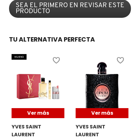
SEA EL PRIMERO EN REVISAR ESTE
puntuación
PRODUCTO
.
COMMODITY
Con
esta
acción
DERMALOGICA
se
TU ALTERNATIVA PERFECTA
abrirá
un
cuadro
DIOR
NUEVO
de
diálogo.
DIOR BACKSTAGE
DOLCE&GABBANA
Ver más
Ver más
DR. DENNIS GROSS SKINCARE
YVES SAINT
YVES SAINT
LAURENT
LAURENT
DR. JART+