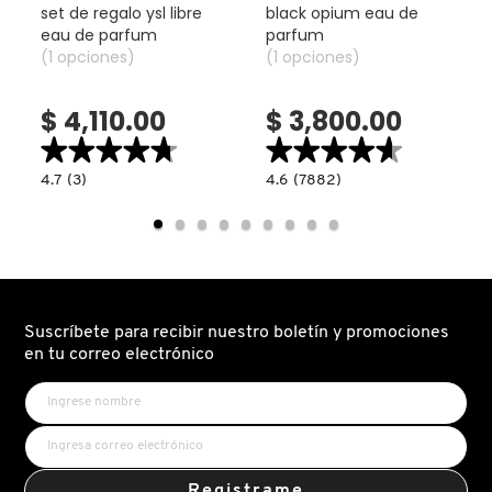
set de regalo ysl libre
black opium eau de
eau de parfum
parfum
(1 opciones)
(1 opciones)
DRUNK ELEPHANT
$ 4,110.00
$ 3,800.00
DYSON
★★★★★
★★★★★
★★★★★
★★★★★
4.7
4.6
4.7
(3)
4.6
(7882)
read.label
constructor.search.bazaarvoice.read.label
constructor.search.bazaarvoice.read.la
E.L.F. COSMETICS
SET
BLACK
DE
OPIUM
REGALO
EAU
YSL
DE
LIBRE
PARFUM
E.L.F. SKIN
EAU
DE
PARFUM
Suscríbete para recibir nuestro boletín y promociones
ESTÉE LAUDER
en tu correo electrónico
FENTY BEAUTY
FENTY SKIN
Registrame