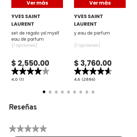
Ver más
Ver más
Mujer.
X
CALVIN KLEIN
YVES SAINT
YVES SAINT
Familia de la fragancia:
INGREDIENTES ACTIVOS DE
Y
LAURENT
LAURENT
SKINCARE
Gourmand.
CAROLINA HERRERA
Z
set de regalo ysl myslf
y eau de parfum
Aroma:
eau de parfum
(1 opciones)
(1 opciones)
#
Gourmand Floral.
CAUDALIE
Notas:
$ 2,550.00
$ 3,760.00
★★★★★
★★★★★
★★★★★
★★★★★
CHANEL
Vainilla, Flores Blancas y Café.
4.0
4.6
4.0
(1)
4.6
(2886)
read.label
constructor.search.bazaarvoice.read.label
constructor.search.bazaarvoice.read.la
Estilo:
SET
Y
CHARLOTTE TILBURY
DE
EAU
REGALO
DE
Un aroma seductor y cálido.
YSL
PARFUM
MYSLF
Reseñas
EAU
CLARINS
DE
PARFUM
★★★★★
CLINIQUE
Sin