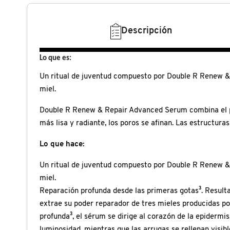
N
BEAUTY OF JOSEON
BRONCEADORES Y
O
Descripción
AUTOBRONCEADORES
BENEFIT COSMETICS
P
Lo que es:
TRATAMIENTOS PARA LABIOS
Q
Un ritual de juventud compuesto por Double R Renew &
BILLIE EILISH
miel.
R
HERRAMIENTAS DE ALTA
TECNOLOGÍA
Double R Renew & Repair Advanced Serum combina el pode
BIODANCE
S
más lisa y radiante, los poros se afinan. Las estructuras
T
SETS DE VALOR & PARA
Lo que hace:
BRIOGEO
REGALAR
Un ritual de juventud compuesto por Double R Renew &
U
miel.
BUMBLE AND BUMBLE
V
TAMAÑOS DE VIAJE
Reparación profunda desde las primeras gotas³. Result
extrae su poder reparador de tres mieles producidas por
W
BURBERRY
profunda³, el sérum se dirige al corazón de la epidermi
BAÑO Y CUERPO
luminosidad, mientras que las arrugas se rellenan visi