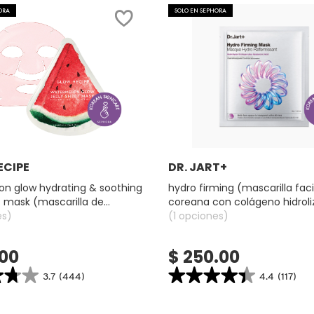
ORA
SOLO EN SEPHORA
Ver más
Ver más
ECIPE
DR. JART+
n glow hydrating & soothing
hydro firming (mascarilla faci
et mask (mascarilla de
coreana con colágeno hidrol
es)
(1 opciones)
.00
$ 250.00
★★★
★★★
★★★★★
★★★★★
3.7
(444)
4.4
(117)
4.4
search.bazaarvoice.read.label
constructor.search.bazaarvoice.read.la
LON
HYDRO