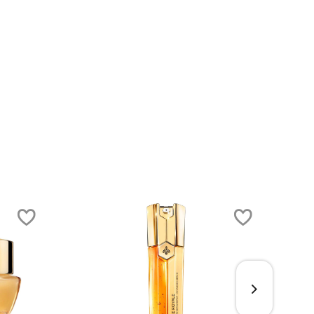
COLOUR
NUDE
MAGIC
PINK
LINER
LIP
DUO
DUO
(LÁPIZ
(SET
PARA
PARA
OJOS)
LABIO