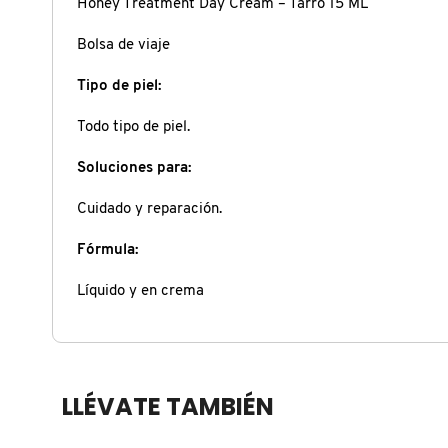
Honey Treatment Day Cream – Tarro 15 ML
COMMODITY
Bolsa de viaje
Tipo de piel:
DERMALOGICA
Todo tipo de piel.
Soluciones para:
DIOR
Cuidado y reparación.
DIOR BACKSTAGE
Fórmula:
Líquido y en crema
DOLCE&GABBANA
DR. DENNIS GROSS SKINCARE
LLÉVATE TAMBIÉN
DR. JART+