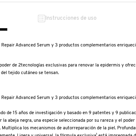
Instrucciones de uso
 Repair Advanced Serum y 3 productos complementarios enriquecido
r de 2tecnologías exclusivas para renovar la epidermis y ofrecer a 
 del tejido cutáneo se tensan.
 Repair Advanced Serum y 3 productos complementarios enriquecido
ado de 15 años de investigación y basado en 9 patentes y 9 publica
 la abeja negra, una especie seleccionada por su rareza y el poder 
s. Multiplica los mecanismos de autorreparación de la piel. Profunda
blemente. Ligera y universal, la fórmula exclusiva¹ está impregnad