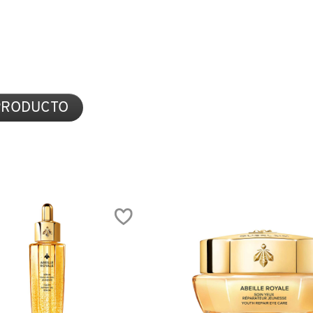
FIRMING
G
(MASCARILLA
FACIAL
COREANA
CON
COLÁGENO
HIDROLIZADO)
LLA
 PRODUCTO