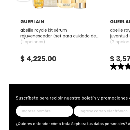
GUERLAIN
Ver más
HUDA BEAUTY
GUERLAIN
GUERLA
abeille royale kit sérum
abeille r
rejuvenescedor (set para cuidado de
juventud 
HUGO BOSS
la piel)
(1 opciones)
(2 opcion
$ 4,225.00
$ 3,5
ICONIC LONDON
★★
★★
4.6
ILIA
constructor.
ABEILLE
ROYALE
SÉRUM
ACEITE
INNISFREE
ACUOSO
Suscríbete para recibir nuestro boletín y promociones 
DE
JUVENTUD
(SUERO
FACIAL)
ISDIN
¿Quieres entender cómo trata Sephora tus datos personales? 