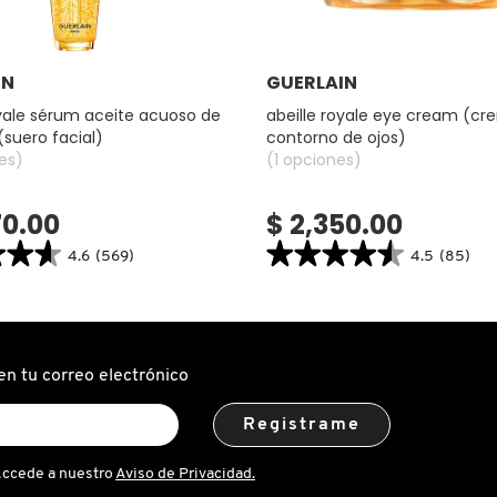
Ver más
Ver más
IN
GUERLAIN
oyale sérum aceite acuoso de
abeille royale eye cream (c
(suero facial)
contorno de ojos)
es)
(1 opciones)
70.00
$ 2,350.00
★★★
★★★
★★★★★
★★★★★
4.6
(569)
4.5
(85)
4.5
search.bazaarvoice.read.label
constructor.search.bazaarvoice.read.la
ABEILLE
ROYALE
EYE
CREAM
(CREMA
en tu correo electrónico
DE
CONTORNO
DE
Registrame
OJOS)
Accede a nuestro
Aviso de Privacidad.