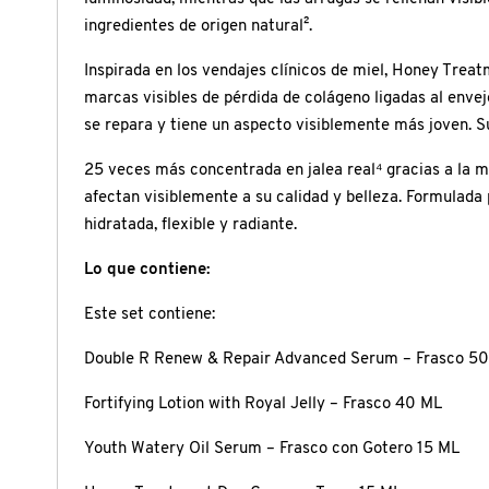
X
ingredientes de origen natural².
CALVIN KLEIN
INGREDIENTES ACTIVOS DE
Y
Inspirada en los vendajes clínicos de miel, Honey Trea
SKINCARE
marcas visibles de pérdida de colágeno ligadas al envejec
CAROLINA HERRERA
Z
se repara y tiene un aspecto visiblemente más joven. S
#
25 veces más concentrada en jalea real⁴ gracias a la mi
CAUDALIE
afectan visiblemente a su calidad y belleza. Formulada p
hidratada, flexible y radiante.
CHANEL
Lo que contiene:
Este set contiene:
CHARLOTTE TILBURY
Double R Renew & Repair Advanced Serum – Frasco 5
CLARINS
Fortifying Lotion with Royal Jelly – Frasco 40 ML
Youth Watery Oil Serum – Frasco con Gotero 15 ML
CLINIQUE