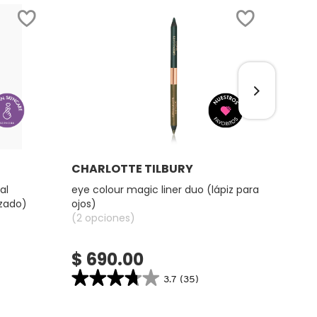
Ver más
CHARLOTTE TILBURY
CHA
al
eye colour magic liner duo (lápiz para
gloss
izado)
ojos)
labio
(2 opciones)
(1 op
$ 690.00
$ 
★★★★★
★★★★★
★
★
3.7
(35)
3.7
4.2
bel
constructor.search.bazaarvoice.read.label
constru
EYE
GLOS