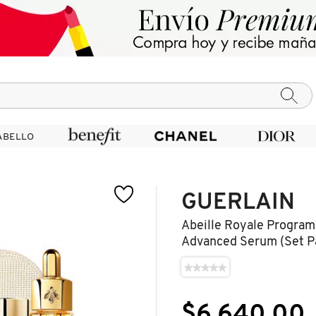
ABELLO
ABELLO
GUERLAIN
Abeille Royale Program
Advanced Serum (set Pa
★★★★★
★★★★★
No
hay
valoraciones
$6,640.00
de