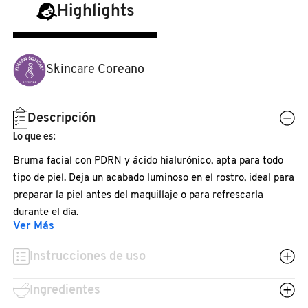
N
Highlights
BEAUTY OF JOSEON
BRONCEADORES Y
O
AUTOBRONCEADORES
BENEFIT COSMETICS
Skincare Coreano
P
TRATAMIENTOS PARA LABIOS
Q
BILLIE EILISH
Descripción
R
HERRAMIENTAS DE ALTA
Lo que es:
TECNOLOGÍA
BIODANCE
Bruma facial con PDRN y ácido hialurónico, apta para todo
S
tipo de piel. Deja un acabado luminoso en el rostro, ideal para
T
SETS DE VALOR & PARA
preparar la piel antes del maquillaje o para refrescarla
BRIOGEO
REGALAR
durante el día.
U
Ver Más
Lo que hace:
BUMBLE AND BUMBLE
V
TAMAÑOS DE VIAJE
Instrucciones de uso
Bruma con cápsulas de PDRN y ácido hialurónico. Aporta
W
hidratación y luminosidad a la piel.
BURBERRY
Ingredientes
BAÑO Y CUERPO