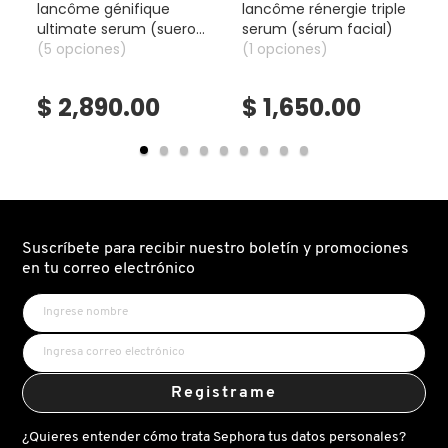
lancôme génifique
lancôme rénergie triple
ultimate serum (suero
serum (sérum facial)
doble reparación)
(5 opciones)
(1 opciones)
DRUNK ELEPHANT
$ 2,890.00
$ 1,650.00
DYSON
E.L.F. COSMETICS
E.L.F. SKIN
Suscríbete para recibir nuestro boletín y promociones
en tu correo electrónico
ESTÉE LAUDER
FENTY BEAUTY
Registrame
¿Quieres entender cómo trata Sephora tus datos personales?
FENTY SKIN