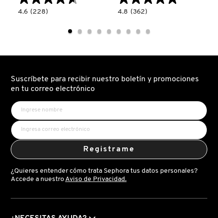
4.6
4.8
4.6
(228)
4.8
(362)
read.label
constructor.search.bazaarvoice.read.label
constructor.search.bazaarvoice.read.la
BALANCE
BALANCE
FRESH
MODE
MODE
PORE
SHINE
POLISHING
CONTROL
PEEL-
WEIGHTLESS
OFF
MOISTURIZER
GIORGIO ARMANI
MASK
(HIDRATANTE
(MASCARILLA
FACIAL)
FACIAL
Suscríbete para recibir nuestro boletín y promociones
PEEL-
OFF)
en tu correo electrónico
GIVENCHY
GLOSSIER
Registrame
GLOW RECIPE
¿Quieres entender cómo trata Sephora tus datos personales?
Accede a nuestro
Aviso de Privacidad.
GUCCI