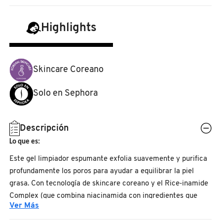
N
BEAUTY OF JOSEON
BRONCEADORES Y
Highlights
O
AUTOBRONCEADORES
BENEFIT COSMETICS
P
TRATAMIENTOS PARA LABIOS
Skincare Coreano
Q
BILLIE EILISH
Solo en Sephora
R
HERRAMIENTAS DE ALTA
TECNOLOGÍA
BIODANCE
S
Descripción
T
SETS DE VALOR & PARA
Lo que es:
BRIOGEO
REGALAR
Este gel limpiador espumante exfolia suavemente y purifica
U
profundamente los poros para ayudar a equilibrar la piel
BUMBLE AND BUMBLE
V
TAMAÑOS DE VIAJE
grasa. Con tecnología de skincare coreano y el Rice
‑
inamide
Complex (que combina niacinamida con ingredientes que
W
Ver Más
BURBERRY
fortalecen la barrera cutánea), polvo de arroz, ácido glicólico
BAÑO Y CUERPO
y ceramida, esta fórmula elimina impurezas y el exceso de