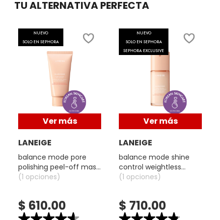
TU ALTERNATIVA PERFECTA
abrirá
un
DRUNK ELEPHANT
cuadro
NUEVO
NUEVO
de
SOLO EN SEPHORA
SOLO EN SEPHORA
diálogo.
SEPHORA EXCLUSIVE
DYSON
E.L.F. COSMETICS
Ver más
Ver más
E.L.F. SKIN
LANEIGE
LANEIGE
ESTÉE LAUDER
balance mode pore
balance mode shine
polishing peel-off mask
control weightless
(mascarilla facial peel-
(1 opciones)
moisturizer (hidratante
(1 opciones)
off)
facial)
FENTY BEAUTY
$ 610.00
$ 710.00
★★★★★
★★★★★
★★★★★
★★★★★
FENTY SKIN