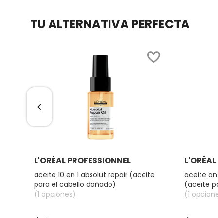
TU ALTERNATIVA PERFECTA
DRUNK ELEPHANT
DYSON
E.L.F. COSMETICS
E.L.F. SKIN
ESTÉE LAUDER
Ver más
L'ORÉAL PROFESSIONNEL
L'ORÉAL
aceite 10 en 1 absolut repair (aceite
aceite an
o)
para el cabello dañado)
(aceite p
FENTY BEAUTY
(1 opciones)
(1 opcion
FENTY SKIN