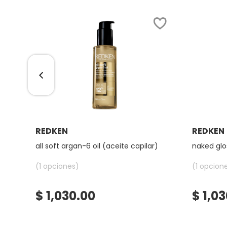
COMMODITY
DERMALOGICA
DIOR
DIOR BACKSTAGE
Ver más
REDKEN
REDKEN
)
all soft argan-6 oil (aceite capilar)
naked glo
DOLCE&GABBANA
(1 opciones)
(1 opcion
DR. DENNIS GROSS SKINCARE
$ 1,030.00
$ 1,0
DR. JART+