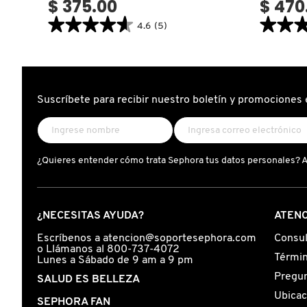
$ 375.00
$ 470
★★★★★
★★★★★
★★
★★
4.6
(5)
FRESH
4.6
3.1
constructor.search.bazaarvoice.read.label
constructor.
ACEITE
ACEITE
10
ANTI-
EN
QUIEBRE
GIORGIO ARMANI
1
METAL
ABSOLUT
DETOX
Suscríbete para recibir nuestro boletín y promociones 
REPAIR
(ACEITE
(ACEITE
PARA
PARA
EL
GIVENCHY
EL
CABELLO
CABELLO
ANTI-
DAÑADO)
QUIEBRE)
¿Quieres entender cómo trata Sephora tus datos personales? 
GLOSSIER
¿NECESITAS AYUDA?
ATENC
GLOW RECIPE
Escríbenos a atencion@soportesephora.com
Consul
o Llámanos al 800-737-4072
Términ
Lunes a Sábado de 9 am a 9 pm
GUCCI
Pregun
SALUD ES BELLEZA
Ubicac
SEPHORA FAN