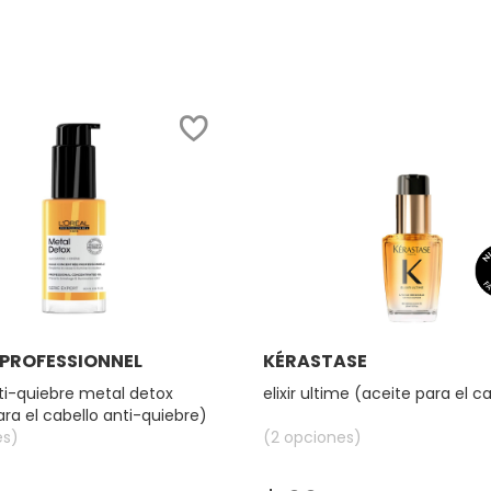
constructor.search.bazaarvoice.read.la
INVATI
ULTRA
ADVANCED
SUERO
(TRATAMIENTO
EN
SUERO
PARA
CABELLO)
Ver más
Ver más
 PROFESSIONNEL
KÉRASTASE
ti-quiebre metal detox
elixir ultime (aceite para el c
ara el cabello anti-quiebre)
es)
(2 opciones)