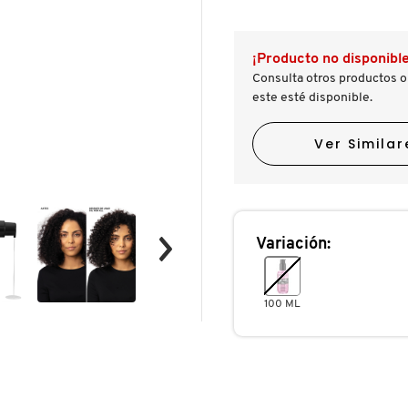
LIGERO
MULTIBENEFICIOS
PARA
TODO
¡Producto no disponible
DE
CABELLO
Consulta otros productos o
este esté disponible.
Ver Similar
Variación:
100 ML