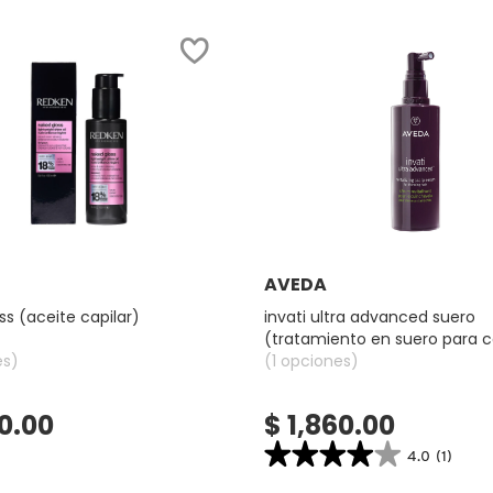
Ver más
Ver más
AVEDA
ss (aceite capilar)
invati ultra advanced suero
(tratamiento en suero para c
es)
(1 opciones)
30.00
$ 1,860.00
★★★★★
★★★★★
4.0
(1)
4.0