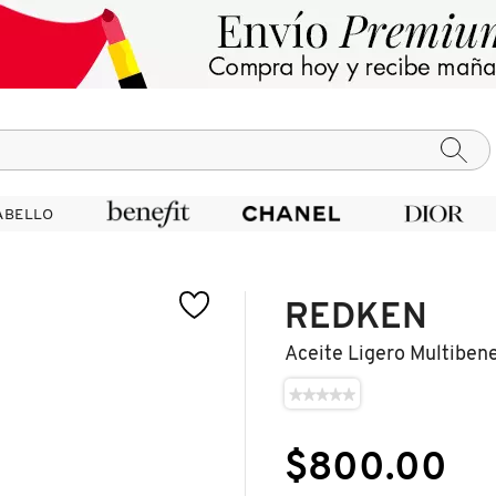
ABELLO
ABELLO
REDKEN
Aceite Ligero Multibene
★★★★★
★★★★★
No
hay
valoraciones
$800.00
de
ACEITE