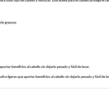
ara todo tipo de cabello y texturas. Este aceite para el cabello protege el ca
arlo grasoso
aportar beneficios al cabello sin dejarlo pesado y fácil de lavar.
ultra ligeras que aportar beneficios al cabello sin dejarlo pesado y fácil de la