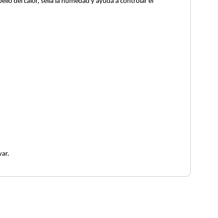
bello del calor, sella la humedad y ayuda a controlar el
var.