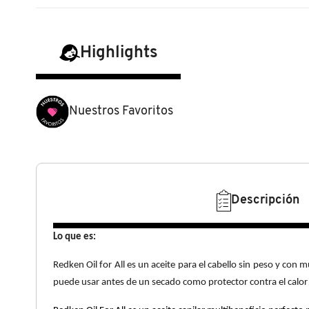
N
BEAUTY OF JOSEON
BRONCEADORES Y
O
AUTOBRONCEADORES
Highlights
BENEFIT COSMETICS
P
TRATAMIENTOS PARA LABIOS
Q
BILLIE EILISH
Nuestros Favoritos
R
HERRAMIENTAS DE ALTA
TECNOLOGÍA
BIODANCE
S
T
SETS DE VALOR & PARA
BRIOGEO
Descripción
REGALAR
U
Lo que es:
BUMBLE AND BUMBLE
V
TAMAÑOS DE VIAJE
Redken Oil for All es un aceite para el cabello sin peso y con m
puede usar antes de un secado como protector contra el calor a
W
BURBERRY
BAÑO Y CUERPO