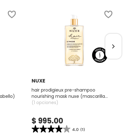
SOLO 
Ver más
NUXE
SEP
hair prodigieux pre-shampoo
aceit
abello)
nourishing mask nuxe (mascarilla
capil
nutritiva con aceite de camelia para
(1 opciones)
(1 op
antes del shampoo)
$ 995.00
$ 3
★★★★★
★★★★★
★
★
4.0
(1)
4.0
2.6