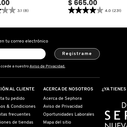
.00
$ 665.00
★★★
★★★
★★★★★
★★★★★
3.1
(8)
4.0
(231)
4.0
search.bazaarvoice.read.label
constructor.search.bazaarvoice.read.la
ELIXIR
ULTIME
(ACEITE
PARA
EL
en tu correo electrónico
CABELLO)
Registrame
Accede a nuestro
Aviso de Privacidad.
IÓN AL CLIENTE
ACERCA DE NOSOTROS
¿YA TIENE
ta tu pedido
Acerca de Sephora
os & Condiciones
Aviso de Privacidad
tas frecuentes
Oportunidades Laborales
iones de tiendas
Mapa del sitio