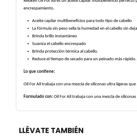
Redken Oil For All es un aceite capilar multibeneficio perfecto p
X
encrespamiento.
CALVIN KLEIN
INGREDIENTES ACTIVOS DE
Y
Aceite capilar multibeneficios para todo tipo de cabello
SKINCARE
La fórmula sin peso sella la humedad en el cabello sin dej
CAROLINA HERRERA
Z
Brinda brillo instantáneo
Suaviza el cabello encrespado
#
CAUDALIE
Brinda protección térmica al cabello.
Reduce el tiempo de secado para un peinado más rápido.
CHANEL
Lo que contiene:
Oil For All trabaja con una mezcla de siliconas ultra ligeras que 
CHARLOTTE TILBURY
Formulado con:
Oil For All trabaja con una mezcla de siliconas 
CLARINS
LLÉVATE TAMBIÉN
CLINIQUE