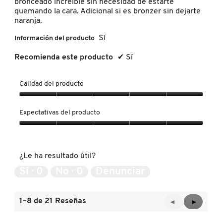
bronceado increíble sin necesidad de estarte
TOM FORD
quemando la cara. Adicional si es bronzer sin dejarte
naranja.
Sí
Información del producto
TONYMOLY
Recomienda este producto
✔
Sí
TOO FACED
Calidad del producto
Calidad
TRULY BEAUTY
del
Expectativas del producto
producto,
5
Expectativas
TWEEZERMAN
de
del
5
producto,
¿Le ha resultado útil?
5
de
URBAN DECAY
Sí ·
0
No ·
0
Denunciar
5
1–8 de 21 Reseñas
VALENTINO
Anterior
◄
Siguient
►
Reviews
Reviews