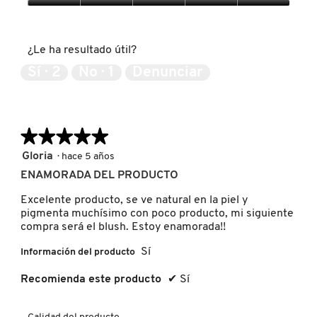
5
Expectativas
de
del
5
PATRICK TA
producto,
¿Le ha resultado útil?
5
de
Sí ·
2
No ·
1
Denunciar
5
PEACE OUT SKINCARE
PETER THOMAS ROTH
★★★★★
★★★★★
5
Gloria
·
hace 5 años
de
ENAMORADA DEL PRODUCTO
PHLUR
5
estrellas.
Excelente producto, se ve natural en la piel y
pigmenta muchísimo con poco producto, mi siguiente
PRADA
compra será el blush. Estoy enamorada!!
Sí
Información del producto
RABANNE
Recomienda este producto
✔
Sí
RARE BEAUTY