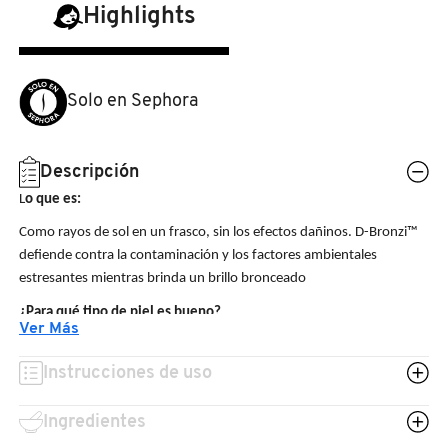
N
Highlights
BEAUTY OF JOSEON
BRONCEADORES Y
O
AUTOBRONCEADORES
BENEFIT COSMETICS
Solo en Sephora
P
TRATAMIENTOS PARA LABIOS
Q
BILLIE EILISH
Descripción
R
HERRAMIENTAS DE ALTA
L
o que es:
TECNOLOGÍA
BIODANCE
Como rayos de sol en un frasco, sin los efectos dañinos. D-Bronzi™
S
defiende contra la contaminación y los factores ambientales
estresantes mientras brinda un brillo bronceado
T
SETS DE VALOR & PARA
BRIOGEO
REGALAR
¿Para qué tipo de piel es bueno?
U
Ver Más
✔
Normal
BUMBLE AND BUMBLE
V
TAMAÑOS DE VIAJE
Instrucciones de uso
✔
Mixta
✔
Seca
W
BURBERRY
Ingredientes
BAÑO Y CUERPO
✔
Grasa