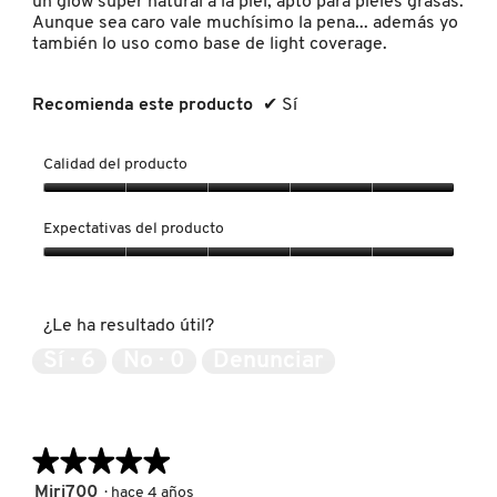
l
un glow super natural a la piel, apto para pieles grasas.
s
r
o
Aunque sea caro vale muchísimo la pena... además yo
KYLIE COSMETICS
i
á
g
también lo uso como base de light coverage.
z
u
o
e
n
.
d
c
KYLIE JENNER FRAGRANCES
Recomienda este producto
✔
Sí
e
u
3
a
0
d
Calidad del producto
L'ORÉAL PROFESSIONNEL
m
r
l
o
Calidad
d
del
Expectativas del producto
LANCÔME
e
producto,
d
5
Expectativas
i
de
del
á
5
producto,
LANEIGE
l
¿Le ha resultado útil?
5
o
de
Sí ·
6
No ·
0
Denunciar
g
5
LAURA MERCIER
o
.
★★★★★
★★★★★
LILASH
5
Miri700
·
hace 4 años