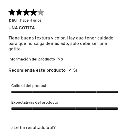
★★★★★
★★★★★
MOROCCANOIL
4
pau
·
hace 4 años
de
UNA GOTITA
MOSCHINO
5
estrellas.
Tiene buena textura y color. Hay que tener cuidado
para que no salga demasiado, solo debe ser una
MURAD
gotita.
No
Información del producto
NARS
Recomienda este producto
✔
Sí
NATASHA DENONA
Calidad del producto
Calidad
del
Expectativas del producto
NEST New York
producto,
5
Expectativas
de
del
5
producto,
NUDESTIX
¿Le ha resultado útil?
5