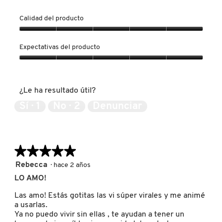
SKIN 1004
Calidad del producto
Calidad
SMASHBOX
del
Expectativas del producto
producto,
5
Expectativas
SOL DE JANEIRO
de
del
5
producto,
¿Le ha resultado útil?
5
SUPERGOOP!
de
Sí ·
1
No ·
2
Denunciar
5
THE INKEY LIST
★★★★★
★★★★★
5
THE ORDINARY
Rebecca
·
hace 2 años
de
LO AMO!
5
estrellas.
Las amo! Estás gotitas las vi súper virales y me animé
TOCOBO
a usarlas.
Ya no puedo vivir sin ellas , te ayudan a tener un