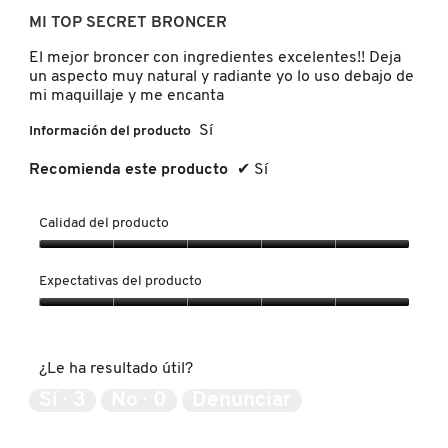
de
MI TOP SECRET BRONCER
LIVING PROOF
5
estrellas.
El mejor broncer con ingredientes excelentes!! Deja
un aspecto muy natural y radiante yo lo uso debajo de
MAC COSMETICS
mi maquillaje y me encanta
Sí
Información del producto
MAISON LOUIS MARIE
Recomienda este producto
✔
Sí
Calidad del producto
MAKEUP BY MARIO
Calidad
del
Expectativas del producto
MARC JACOBS PERFUMES
producto,
5
Expectativas
de
del
5
producto,
MEDICUBE
¿Le ha resultado útil?
5
de
Sí ·
3
No ·
0
Denunciar
5
MONTBLANC