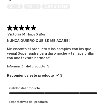
de
Sí ·
5
No ·
1
Denunciar
5
NUXE
OLAPLEX
★★★★★
★★★★★
5
Victoria M
·
hace 3 años
de
NUNCA QUIERO QUE SE ME ACABE!
OLLIE
5
estrellas.
Me encanto el producto y los samples con los que
venia! Super padre para dia o noche y te hace brillar
ONE SIZE
con una textura hermosa!
Sí
Información del producto
OUAI HAIRCARE
Recomienda este producto
✔
Sí
PAI-SHAU
Calidad del producto
Calidad
del
Expectativas del producto
PATCHOLOGY
producto,