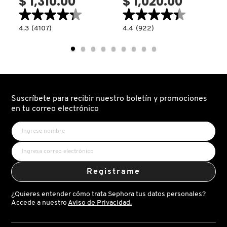
$ 1,310.00
$ 1,020.00
★★★★★
★★★★★
★★★★★
★★★★★
4.3
4.4
4.3
(4107)
4.4
(922)
read.label
constructor.search.bazaarvoice.read.label
constructor.search.bazaarvoice.read.la
B-
B-
HYDRA™
GOLDI™
INTENSIVE
BRIGHT
HYDRATION
DROPS
SERUM
(SUERO
(SUERO
ILUMINADOR)
HIDRATANTE)
Suscríbete para recibir nuestro boletín y promociones
en tu correo electrónico
Registrame
¿Quieres entender cómo trata Sephora tus datos personales?
Accede a nuestro
Aviso de Privacidad.