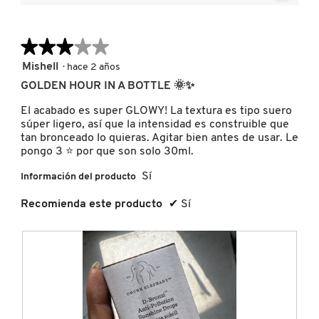
media
Al
5
pulsar
es
de
el
4.9
siguien
5.
de
★★★★★
★★★★★
FRESH
botón
se
5.
actuali
3
Mishell
·
hace 2 años
el
de
conten
GOLDEN HOUR IN A BOTTLE 🌞✨
GIORGIO ARMANI
5
que
hay
estrellas.
El acabado es super GLOWY! La textura es tipo suero
a
contin
súper ligero, así que la intensidad es construible que
GIVENCHY
tan bronceado lo quieras. Agitar bien antes de usar. Le
pongo 3 ⭐️ por que son solo 30ml.
Sí
Información del producto
GLOSSIER
Recomienda este producto
✔
Sí
GLOW RECIPE
GUCCI