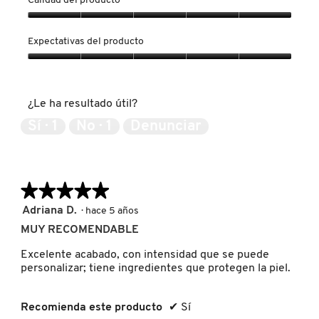
Calidad del producto
Calidad
del
Expectativas del producto
REDKEN
producto,
5
Expectativas
de
del
5
SARELLY
producto,
¿Le ha resultado útil?
5
de
Sí ·
1
No ·
1
Denunciar
5
SEPHORA COLLECTION
SEPHORA FAVORITES
★★★★★
★★★★★
5
Adriana D.
·
hace 5 años
de
MUY RECOMENDABLE
SHARK
5
estrellas.
Excelente acabado, con intensidad que se puede
personalizar; tiene ingredientes que protegen la piel.
SHISEIDO
Recomienda este producto
✔
Sí