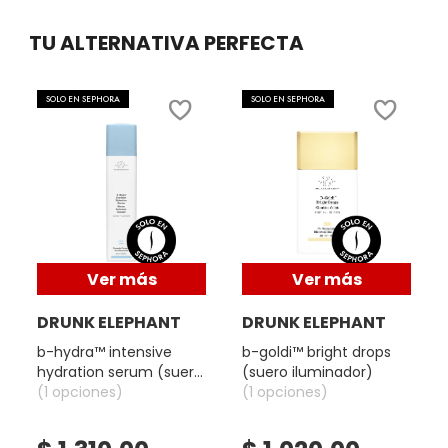
VERSACE
TU ALTERNATIVA PERFECTA
YVES SAINT LAURENT
SOLO EN SEPHORA
SOLO EN SEPHORA
Ver más
Ver más
DRUNK ELEPHANT
DRUNK ELEPHANT
b-hydra™ intensive
b-goldi™ bright drops
hydration serum (suero
(suero iluminador)
hidratante)
(1 opciones)
(1 opciones)