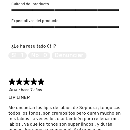
Calidad del producto
LIVING PROOF
Calidad
del
Expectativas del producto
producto,
MAC COSMETICS
5
Expectativas
de
del
5
producto,
¿Le ha resultado útil?
MAISON LOUIS MARIE
5
de
Sí ·
1
No ·
0
Denunciar
5
MAKEUP BY MARIO
★★★★★
★★★★★
MARC JACOBS PERFUMES
5
Ana
·
hace 7 años
de
LIP LINER
5
MEDICUBE
estrellas.
Me encantan los lipis de labios de Sephora ; tengo casi
todos los tonos, son cremositos pero duran mucho en
mis labios , a veces los uso también para rellenar mis
MONTBLANC
labios , ya que los tonos son super lindos , y durán
mucho, los super recomiendo!! Y el precio es