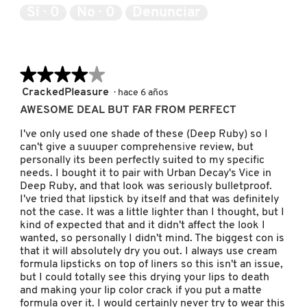
de
Sí ·
0
No ·
0
Denunciar
5
PATRICK TA
★★★★★
★★★★★
PEACE OUT SKINCARE
4
CrackedPleasure
·
hace 6 años
de
AWESOME DEAL BUT FAR FROM PERFECT
5
PETER THOMAS ROTH
estrellas.
I've only used one shade of these (Deep Ruby) so I
can't give a suuuper comprehensive review, but
personally its been perfectly suited to my specific
PHLUR
needs. I bought it to pair with Urban Decay's Vice in
Deep Ruby, and that look was seriously bulletproof.
I've tried that lipstick by itself and that was definitely
not the case. It was a little lighter than I thought, but I
PRADA
kind of expected that and it didn't affect the look I
wanted, so personally I didn't mind. The biggest con is
that it will absolutely dry you out. I always use cream
RABANNE
formula lipsticks on top of liners so this isn't an issue,
but I could totally see this drying your lips to death
and making your lip color crack if you put a matte
formula over it. I would certainly never try to wear this
RARE BEAUTY