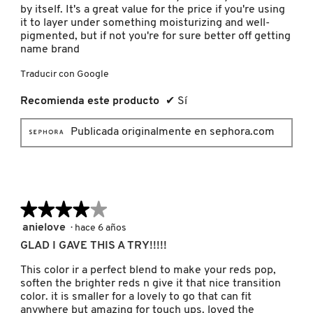
by itself. It's a great value for the price if you're using
it to layer under something moisturizing and well-
pigmented, but if not you're for sure better off getting
REDKEN
name brand
Traducir con Google
SARELLY
Recomienda este producto
✔
Sí
Publicada originalmente en sephora.com
SEPHORA COLLECTION
SEPHORA FAVORITES
★★★★★
★★★★★
SHARK
4
anielove
·
hace 6 años
de
GLAD I GAVE THIS A TRY!!!!!
5
estrellas.
This color ir a perfect blend to make your reds pop,
SHISEIDO
soften the brighter reds n give it that nice transition
color. it is smaller for a lovely to go that can fit
anywhere but amazing for touch ups. loved the