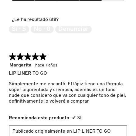
GUERLAIN
5
Expectativas
de
del
5
producto,
¿Le ha resultado útil?
4
HUDA BEAUTY
de
Sí ·
5
No ·
0
Denunciar
5
HUGO BOSS
★★★★★
★★★★★
ICONIC LONDON
5
Margarita
·
hace 7 años
de
LIP LINER TO GO
5
ILIA
estrellas.
Simplemente me encantó. El lápiz tiene una fórmula
súper pigmentada y cremosa, además es un tono
nude que considero que va con cualquier tono de piel,
INNISFREE
definitivamente lo volveré a comprar
Recomienda este producto
✔
Sí
ISDIN
Publicado originalmente en LIP LINER TO GO