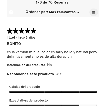
de
1–8 de 70 Reseñas
de
calific
la
5.
media
≡
calific
?
Ordenar por:
Más relevantes
Menú
es
▼
FRESH
media
Al
4.6
pulsar
es
de
el
4.1
siguien
5.
de
★★★★★
★★★★★
botón
GIORGIO ARMANI
se
5.
actuali
5
Itzel
·
hace 5 años
el
de
conten
BONITO
GIVENCHY
5
que
hay
estrellas.
es la version mini el color es muy bello y natural pero
a
contin
definitivamente no es de alta duracion
GLOSSIER
No
Información del producto
Recomienda este producto
✔
Sí
GLOW RECIPE
Calidad del producto
GUCCI
Calidad
del
Expectativas del producto
producto,