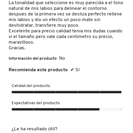
La tonalidad que seleccione es muy parecida a el tono
natural de mis labios para delinear el contorno
NUXE
despues de la primera vez se desliza perfecto rellene
mis labios y dio un efecto un poco mate sin
deshidratar, transfiere muy poco.
Excelente para precio calidad tenia mis dudas cuando
OLAPLEX
vi el tamaño pero vale cada centimetro su precio,
maravilloso.
Gracias.
OLLIE
No
Información del producto
Recomienda este producto
✔
Sí
ONE SIZE
Calidad del producto
OUAI HAIRCARE
Calidad
del
Expectativas del producto
producto,
PAI-SHAU
5
Expectativas
de
del
5
producto,
¿Le ha resultado útil?
4
PATCHOLOGY