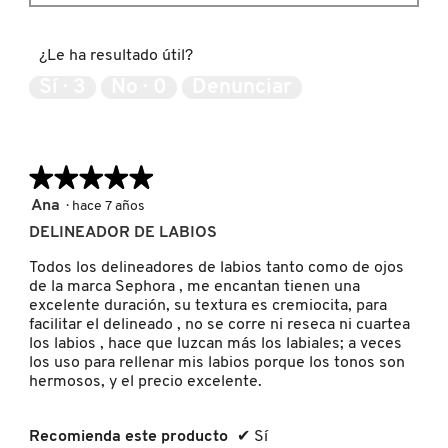
IT COSMETICS
¿Le ha resultado útil?
JEAN PAUL GAULTIER
Sí ·
3
No ·
0
Denunciar
JULIETTE HAS A GUN
★★★★★
★★★★★
5
Ana
·
hace 7 años
K18
de
DELINEADOR DE LABIOS
5
estrellas.
Todos los delineadores de labios tanto como de ojos
KAYALI
de la marca Sephora , me encantan tienen una
excelente duración, su textura es cremiocita, para
facilitar el delineado , no se corre ni reseca ni cuartea
KÉRASTASE
los labios , hace que luzcan más los labiales; a veces
los uso para rellenar mis labios porque los tonos son
hermosos, y el precio excelente.
KIEHL’S
Recomienda este producto
✔
Sí