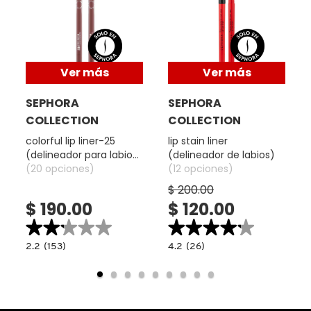
TOM FORD
TONYMOLY
Ver más
Ver más
SEPHORA
SEPHORA
TOO FACED
COLLECTION
COLLECTION
colorful lip liner-25
lip stain liner
TRULY BEAUTY
(delineador para labios
(delineador de labios)
matte)
(20 opciones)
(12 opciones)
$ 200.00
TWEEZERMAN
$ 190.00
$ 120.00
★★★★★
★★★★★
★★★★★
★★★★★
URBAN DECAY
2.2
4.2
2.2
(153)
4.2
(26)
constructor.search.bazaarvoice.read.label
constructor.search.bazaarvoice.read.la
COLORFUL
LIP
LIP
STAIN
LINER-
LINER
VALENTINO
25
(DELINEADOR
(DELINEADOR
DE
PARA
LABIOS)