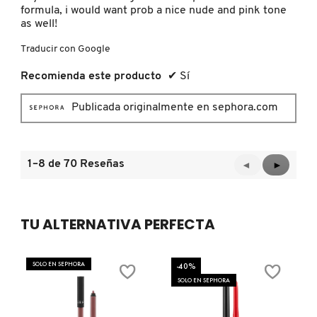
SKIN 1004
formula, i would want prob a nice nude and pink tone
as well!
Traducir con Google
SMASHBOX
Recomienda este producto
✔
Sí
SOL DE JANEIRO
Publicada originalmente en sephora.com
SUPERGOOP!
1–8 de 70 Reseñas
Anterior
◄
Siguient
►
Reviews
Reviews
THE INKEY LIST
TU ALTERNATIVA PERFECTA
THE ORDINARY
SOLO EN SEPHORA
-40%
SOLO EN SEPHORA
TOCOBO