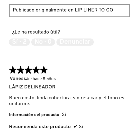
KYLIE COSMETICS
Publicado originalmente en LIP LINER TO GO
KYLIE JENNER FRAGRANCES
¿Le ha resultado útil?
Sí ·
2
No ·
0
Denunciar
L'ORÉAL PROFESSIONNEL
LANCÔME
★★★★★
★★★★★
5
Vanessa
·
hace 5 años
de
LÁPIZ DELINEADOR
LANEIGE
5
estrellas.
Buen costo, linda cobertura, sin resecar y el tono es
uniforme.
LAURA MERCIER
Sí
Información del producto
Recomienda este producto
✔
Sí
LILASH