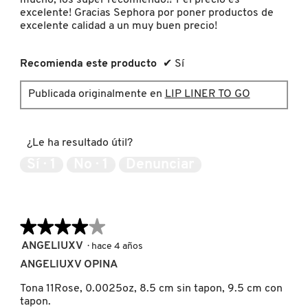
excelente! Gracias Sephora por poner productos de
excelente calidad a un muy buen precio!
MOROCCANOIL
Recomienda este producto
✔
Sí
MOSCHINO
Publicada originalmente en
LIP LINER TO GO
MURAD
¿Le ha resultado útil?
NARS
Sí ·
1
No ·
1
Denunciar
NATASHA DENONA
★★★★★
★★★★★
4
ANGELIUXV
·
hace 4 años
NEST New York
de
ANGELIUXV OPINA
5
estrellas.
Tona 11Rose, 0.0025oz, 8.5 cm sin tapon, 9.5 cm con
NUDESTIX
tapon.