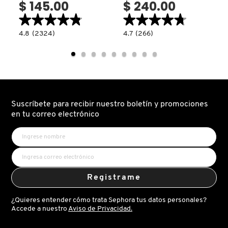
GUERLAIN
$ 145.00
$ 240.00
★★★★★
★★★★★
★★★★★
★★★★★
4.8
4.7
4.8
(2324)
4.7
(266)
HUDA BEAUTY
read.label
constructor.search.bazaarvoice.read.label
constructor.search.bazaarvoice.read.la
NIACINAMIDE
E.L.F.
10%
HYDRATING
+
CAMO
ZINC
CONCEALER
HUGO BOSS
1%
(CORRECTOR
(SÉRUM
LIQUIDO
ANTI-
HIDRATANTE)
IMPERFECCIONES
Y
ICONIC LONDON
Suscríbete para recibir nuestro boletín y promociones
CONTROL
DE
en tu correo electrónico
POROS)
ILIA
INNISFREE
Registrame
¿Quieres entender cómo trata Sephora tus datos personales?
ISDIN
Accede a nuestro
Aviso de Privacidad.