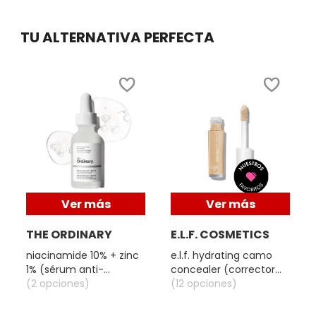
TU ALTERNATIVA PERFECTA
FRESH
GIORGIO ARMANI
GIVENCHY
GLOSSIER
Ver más
Ver más
GLOW RECIPE
THE ORDINARY
E.L.F. COSMETICS
niacinamide 10% + zinc
e.l.f. hydrating camo
1% (sérum anti-
concealer (corrector
GUCCI
imperfecciones y
(2 opciones)
liquido hidratante)
(12 opciones)
control de poros)