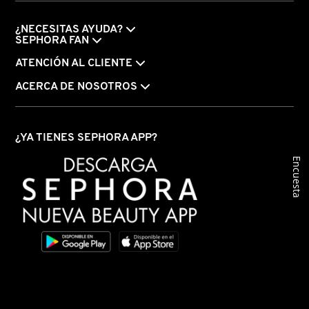
IT COSMETICS
¿NECESITAS AYUDA?
SEPHORA FAN
JEAN PAUL GAULTIER
ATENCIÓN AL CLIENTE
ACERCA DE NOSOTROS
JULIETTE HAS A GUN
¿YA TIENES SEPHORA APP?
K18
Encuesta
KAYALI
KÉRASTASE
KIEHL’S