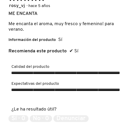
es
media
5
rosy_vj
·
hace 5 años
5
es
de
de
ME ENCANTA
DRUNK ELEPHANT
5
5
5.
de
estrellas.
Me encanta el aroma, muy fresco y femenino! para
5.
verano.
DYSON
Sí
Información del producto
Recomienda este producto
✔
Sí
E.L.F. COSMETICS
Calidad del producto
E.L.F. SKIN
Calidad
del
Expectativas del producto
producto,
ESTÉE LAUDER
5
Expectativas
de
del
5
producto,
¿Le ha resultado útil?
5
FENTY BEAUTY
de
Sí ·
0
No ·
0
Denunciar
5
FENTY SKIN