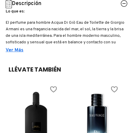
N
Descripción
BEAUTY OF JOSEON
BRONCEADORES Y
Lo que es:
O
AUTOBRONCEADORES
El perfume para hombre Acqua Di Giò Eau de Toilette de Giorgio
BENEFIT COSMETICS
Armani es una fragancia nacida del mar, el sol, la tierra y la brisa
P
de una isla mediterránea. Para el hombre moderno masculino,
TRATAMIENTOS PARA LABIOS
sofisticado y sensual que está en balance y contacto con su
Q
BILLIE EILISH
naturaleza interna.
Ver Más
R
HERRAMIENTAS DE ALTA
Familia de la fragancia:
TECNOLOGÍA
BIODANCE
LLÉVATE TAMBIÉN
S
- CÍTRICA ACUÁTICA
T
SETS DE VALOR & PARA
BRIOGEO
Notas de la fragancia:
REGALAR
U
-Salida: Bergamota de Calabria y Calone
BUMBLE AND BUMBLE
V
TAMAÑOS DE VIAJE
-Corazón: Cardamomo
W
-Fondo: Cedro Texano
BURBERRY
BAÑO Y CUERPO