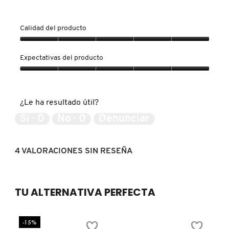
IT COSMETICS
Calidad del producto
JEAN PAUL GAULTIER
Calidad
del
Expectativas del producto
producto,
JULIETTE HAS A GUN
5
Expectativas
de
del
5
producto,
¿Le ha resultado útil?
5
K18
de
Sí ·
0
No ·
0
Denunciar
5
KAYALI
4 VALORACIONES SIN RESEÑA
KÉRASTASE
TU ALTERNATIVA PERFECTA
KIEHL’S
-15%