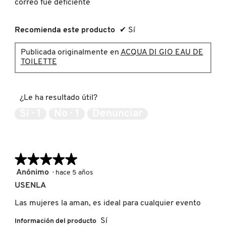
GUERLAIN
correo fue deficiente
Recomienda este producto
✔
Sí
HUDA BEAUTY
Publicada originalmente en
ACQUA DI GIO EAU DE
TOILETTE
HUGO BOSS
¿Le ha resultado útil?
ICONIC LONDON
Sí ·
1
No ·
1
Denunciar
ILIA
★★★★★
★★★★★
INNISFREE
5
Anónimo
·
hace 5 años
de
USENLA
5
ISDIN
estrellas.
Las mujeres la aman, es ideal para cualquier evento
Sí
Información del producto