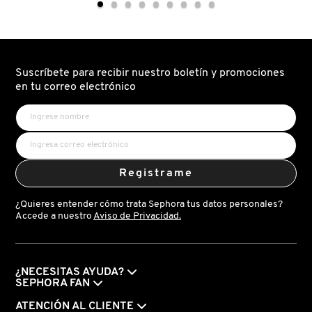
EAU
DE
LIVING PROOF
PARFUM
MAC COSMETICS
Suscríbete para recibir nuestro boletín y promociones
en tu correo electrónico
MAISON LOUIS MARIE
MAKEUP BY MARIO
Registrame
MARC JACOBS PERFUMES
¿Quieres entender cómo trata Sephora tus datos personales?
Accede a nuestro
Aviso de Privacidad.
MEDICUBE
¿NECESITAS AYUDA?
SEPHORA FAN
MONTBLANC
ATENCIÓN AL CLIENTE