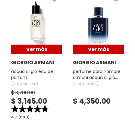
KYLIE COSMETICS
KYLIE JENNER FRAGRANCES
L'ORÉAL PROFESSIONNEL
Ver más
Ver más
GIORGIO ARMANI
GIORGIO ARMANI
LANCÔME
acqua di gio eau de
perfume para hombre
parfum
armani acqua di giò
(3 opciones)
profondo parfum
(1 opciones)
LANEIGE
$ 3,700.00
$ 3,145.00
$ 4,350.00
LAURA MERCIER
★★★★★
★★★★★
4.7
4.7
(880)
read.label
constructor.search.bazaarvoice.read.label
LILASH
ACQUA
DI
GIO