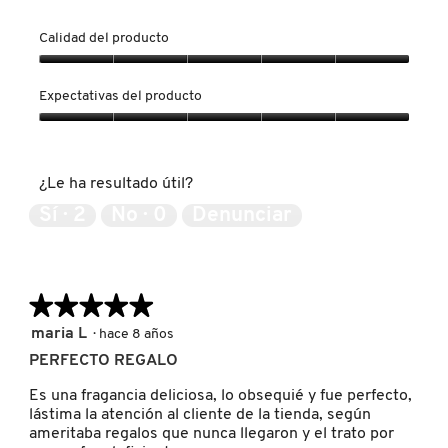
Calidad del producto
FRESH
Calidad
del
Expectativas del producto
producto,
GIORGIO ARMANI
5
Expectativas
de
del
5
producto,
¿Le ha resultado útil?
5
GIVENCHY
de
Sí ·
2
No ·
0
Denunciar
5
GLOSSIER
★★★★★
★★★★★
GLOW RECIPE
5
maria L
·
hace 8 años
de
PERFECTO REGALO
5
GUCCI
estrellas.
Es una fragancia deliciosa, lo obsequié y fue perfecto,
lástima la atención al cliente de la tienda, según
ameritaba regalos que nunca llegaron y el trato por