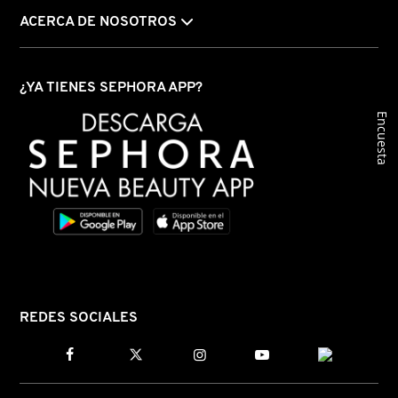
ACERCA DE NOSOTROS
MOROCCANOIL
¿YA TIENES SEPHORA APP?
MOSCHINO
Encuesta
MURAD
NARS
NATASHA DENONA
REDES SOCIALES
NEST New York
NUDESTIX