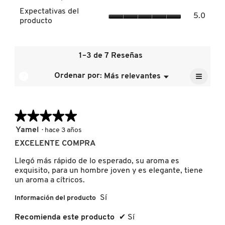
del
Expect
la
Expectativas del
produc
5.0
del
calific
producto
El
DRUNK ELEPHANT
produc
media
valor
El
es
de
valor
5
la
de
1–3 de 7 Reseñas
de
DYSON
calific
la
5.
media
≡
calific
?
Ordenar por:
Más relevantes
Menú
es
▼
media
Al
5
E.L.F. COSMETICS
pulsar
es
de
el
5
siguien
5.
de
★★★★★
★★★★★
botón
se
5.
E.L.F. SKIN
actuali
5
Yamel
·
hace 3 años
el
de
conten
EXCELENTE COMPRA
5
que
hay
ESTÉE LAUDER
estrellas.
Llegó más rápido de lo esperado, su aroma es
a
contin
exquisito, para un hombre joven y es elegante, tiene
un aroma a cítricos.
FENTY BEAUTY
Sí
Información del producto
Recomienda este producto
✔
Sí
FENTY SKIN