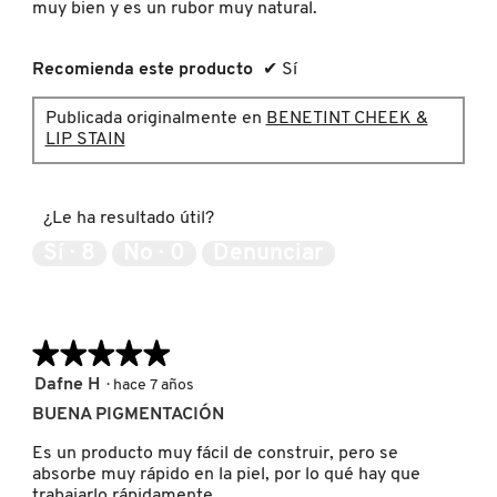
muy bien y es un rubor muy natural.
IT COSMETICS
n
c
u
Recomienda este producto
✔
Sí
a
JEAN PAUL GAULTIER
d
Publicada originalmente en
BENETINT CHEEK &
r
LIP STAIN
o
JULIETTE HAS A GUN
d
e
d
¿Le ha resultado útil?
i
K18
á
Sí ·
8
No ·
0
Denunciar
l
o
KAYALI
g
o
★★★★★
★★★★★
.
KÉRASTASE
5
Dafne H
·
hace 7 años
de
BUENA PIGMENTACIÓN
5
estrellas.
KIEHL’S
Es un producto muy fácil de construir, pero se
absorbe muy rápido en la piel, por lo qué hay que
trabajarlo rápidamente.