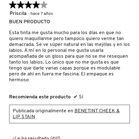
SKIN 1004
★★★★★
★★★★★
4
Priscila
·
hace 7 años
de
BUEN PRODUCTO
SMASHBOX
5
estrellas.
Esta tinta me gusta mucho para los días en que no
quiero maquillarme pero tampoco quiero verme tan
SOL DE JANEIRO
demacrada. Se ve súper natural en las mejillas y en los
labios. A mí en lo personal me gusta usarla
acompañada de un gloss para que no se me resequen
tanto los labios. Lo único que no me gusta es que
SUPERGOOP!
tengo que darle varias capas porque es modulable
pero de ahí en fuera me fascina. El empaque es
hermoso
THE INKEY LIST
Recomienda este producto
✔
Sí
THE ORDINARY
Publicada originalmente en
BENETINT CHEEK &
LIP STAIN
TOCOBO
¿Le ha resultado útil?