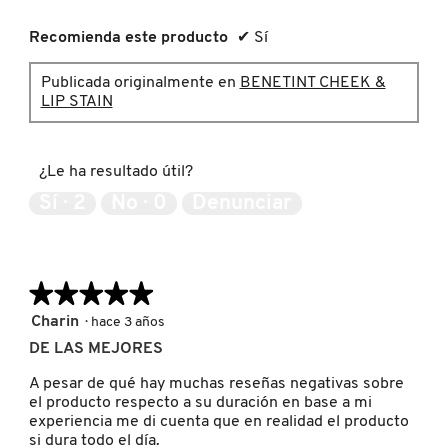
c
u
Recomienda este producto
✔
Sí
a
PATRICK TA
d
Publicada originalmente en
BENETINT CHEEK &
r
LIP STAIN
o
PEACE OUT SKINCARE
d
e
d
¿Le ha resultado útil?
i
PETER THOMAS ROTH
á
Sí ·
2
No ·
0
Denunciar
l
o
PHLUR
g
o
★★★★★
★★★★★
.
PRADA
5
Charin
·
hace 3 años
de
DE LAS MEJORES
5
estrellas.
RABANNE
A pesar de qué hay muchas reseñas negativas sobre
el producto respecto a su duración en base a mi
experiencia me di cuenta que en realidad el producto
si dura todo el día.
RARE BEAUTY