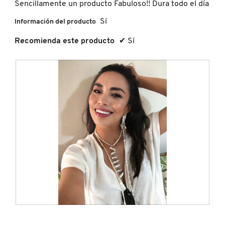
Sencillamente un producto Fabuloso!! Dura todo el día
a
contin
Sí
Información del producto
FRESH
Recomienda este producto
✔
Sí
GIORGIO ARMANI
GIVENCHY
GLOSSIER
GLOW RECIPE
GUCCI
F
F
o
o