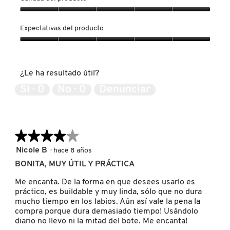
o
o
1
C
Calidad
d
o
NUXE
del
Expectativas del producto
e
n
producto,
l
e
5
Expectativas
a
s
de
del
OLAPLEX
r
t
5
producto,
e
a
¿Le ha resultado útil?
5
s
a
de
Sí ·
0
No ·
0
Denunciar
e
c
OLLIE
5
ñ
c
a
i
.
ó
ONE SIZE
n
★★★★★
★★★★★
s
e
4
Nicole B
·
hace 8 años
a
OUAI HAIRCARE
de
BONITA, MUY ÚTIL Y PRÁCTICA
b
5
r
estrellas.
Me encanta. De la forma en que desees usarlo es
i
PAI-SHAU
práctico, es buildable y muy linda, sólo que no dura
r
mucho tiempo en los labios. Aún así vale la pena la
á
compra porque dura demasiado tiempo! Usándolo
u
diario no llevo ni la mitad del bote. Me encanta!
PATCHOLOGY
n