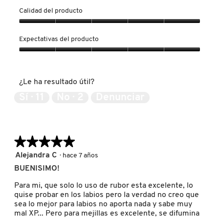
GUERLAIN
t
t
Calidad del producto
o
o
1
C
Calidad
d
o
HUDA BEAUTY
del
Expectativas del producto
e
n
producto,
l
e
5
Expectativas
a
s
de
del
HUGO BOSS
r
t
5
producto,
e
a
¿Le ha resultado útil?
5
s
a
de
Sí ·
11
No ·
2
Denunciar
e
c
ICONIC LONDON
5
ñ
c
a
i
.
ó
ILIA
n
★★★★★
★★★★★
s
e
5
Alejandra C
·
hace 7 años
a
INNISFREE
de
BUENISIMO!
b
5
r
estrellas.
Para mi, que solo lo uso de rubor esta excelente, lo
i
ISDIN
quise probar en los labios pero la verdad no creo que
r
sea lo mejor para labios no aporta nada y sabe muy
á
mal XP... Pero para mejillas es excelente, se difumina
u