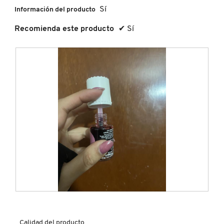
Sí
Información del producto
MOROCCANOIL
Recomienda este producto
✔
Sí
MOSCHINO
MURAD
NARS
NATASHA DENONA
NEST New York
F
F
o
o
NUDESTIX
t
t
Calidad del producto