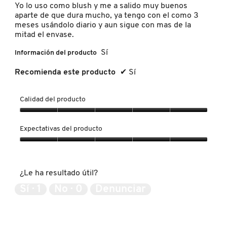
Yo lo uso como blush y me a salido muy buenos
aparte de que dura mucho, ya tengo con el como 3
meses usándolo diario y aun sigue con mas de la
REDKEN
mitad el envase.
Sí
Información del producto
SARELLY
Recomienda este producto
✔
Sí
SEPHORA COLLECTION
Calidad del producto
Calidad
del
Expectativas del producto
SEPHORA FAVORITES
producto,
5
Expectativas
de
del
SHARK
5
producto,
¿Le ha resultado útil?
5
de
Sí ·
1
No ·
0
Denunciar
5
SHISEIDO