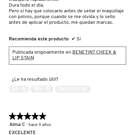
Dura todo el día.
KYLIE COSMETICS
Pero sí hay que colocarlo antes de sellar el maquillaje
con polvos, porque cuando se me olvida y lo sello
antes de aplicar el producto, me quedan marcas.
KYLIE JENNER FRAGRANCES
Recomienda este producto
✔
Sí
L'ORÉAL PROFESSIONNEL
Publicada originalmente en
BENETINT CHEEK &
LIP STAIN
LANCÔME
¿Le ha resultado útil?
LANEIGE
Sí ·
6
No ·
0
Denunciar
LAURA MERCIER
★★★★★
★★★★★
5
LILASH
Alma C
·
hace 5 años
de
EXCELENTE
5