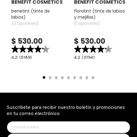
BENEFIT COSMETICS
BENEFIT COSMETICS
VERSACE
benetint (tinte de
floratint (tinte de labios
labios)
y mejillas)
(3 opciones)
(1 opciones)
YVES SAINT LAURENT
$ 530.00
$ 530.00
★★★★★
★★★★★
★★★★★
★★★★★
4.2
4.2
4.2
(5189)
4.2
(3794)
read.label
constructor.search.bazaarvoice.read.label
constructor.search.bazaarvoice.read.la
BENETINT
FLORATINT
(TINTE
(TINTE
DE
DE
LABIOS)
LABIOS
Y
MEJILLAS)
Suscríbete para recibir nuestro boletín y promociones
en tu correo electrónico