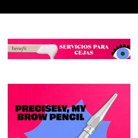
GUERLAIN
HUDA BEAUTY
HUGO BOSS
ICONIC LONDON
ILIA
INNISFREE
ISDIN