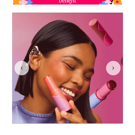
N
BEAUTY OF JOSEON
BRONCEADORES Y
O
AUTOBRONCEADORES
BENEFIT COSMETICS
P
TRATAMIENTOS PARA LABIOS
Q
BILLIE EILISH
R
HERRAMIENTAS DE ALTA
TECNOLOGÍA
BIODANCE
S
T
SETS DE VALOR & PARA
BRIOGEO
REGALAR
U
BUMBLE AND BUMBLE
V
TAMAÑOS DE VIAJE
W
BURBERRY
BAÑO Y CUERPO