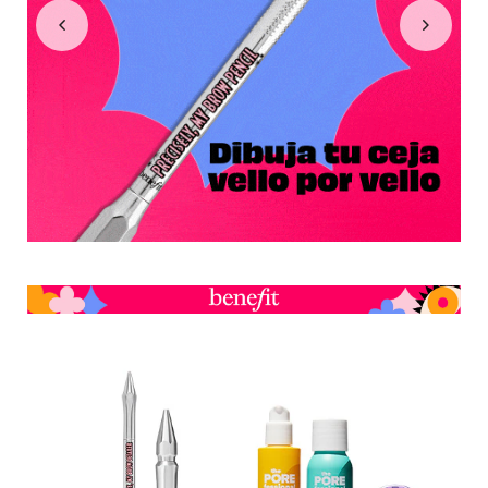
IT COSMETICS
JEAN PAUL GAULTIER
JULIETTE HAS A GUN
K18
KAYALI
KÉRASTASE
KIEHL’S