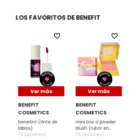
X
CALVIN KLEIN
LOS FAVORITOS DE BENEFIT
INGREDIENTES ACTIVOS DE
Y
SKINCARE
CAROLINA HERRERA
Z
NU
#
CAUDALIE
CHANEL
Ver más
Ver más
CHARLOTTE TILBURY
BENEFIT
BENEFIT
BE
COSMETICS
COSMETICS
CO
CLARINS
lip
benetint (tinte de
mini box o´powder
ben
labios)
blush (rubor en
(ti
CLINIQUE
(3 opciones)
polvo)
(6 opciones)
de
(3