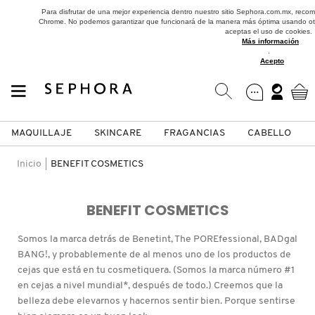
Para disfrutar de una mejor experiencia dentro nuestro sitio Sephora.com.mx, reco
Chrome. No podemos garantizar que funcionará de la manera más óptima usando otr
aceptas el uso de cookies.
Más información
.
Acepto
MAQUILLAJE
SKINCARE
FRAGANCIAS
CABELLO
SEPHORA COLLECTION
Fragancias
Maquillaje
Skincare
Cabello
Marcas
Inicio
BENEFIT COSMETICS
VER
VER
VER
VER
VER
VER
BENEFIT COSMETICS
A
ROSTRO
PRODUCTOS ESPECIALIZADOS
MUJER
SETS DE VALOR & PARA
MAQUILLAJE
ADIDAS
Somos la marca detrás de Benetint, The POREfessional, BADgal
REGALAR
BANG!, y probablemente de al menos uno de los productos de
B
cejas que está en tu cosmetiquera. (Somos la marca número #1
MEJILLAS
SKINCARE COREANO
HOMBRE
CUIDADO DE LA PIEL
AESTURA
en cejas a nivel mundial*, después de todo.) Creemos que la
C
TAMAÑOS DE VIAJE
belleza debe elevarnos y hacernos sentir bien. Porque sentirse