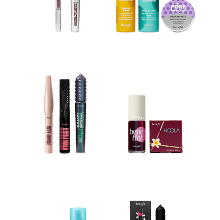
KYLIE COSMETICS
KYLIE JENNER FRAGRANCES
L'ORÉAL PROFESSIONNEL
LANCÔME
LANEIGE
LAURA MERCIER
LILASH