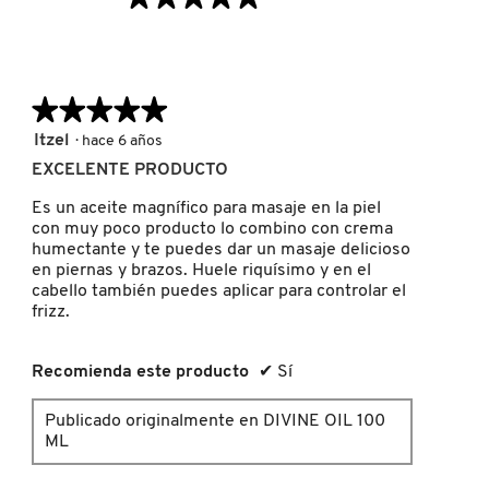
valor
de
DRUNK ELEPHANT
la
calificación
media
★★★★★
★★★★★
es
DYSON
5
Itzel
·
hace 6 años
5
de
de
EXCELENTE PRODUCTO
5
5.
E.L.F. COSMETICS
estrellas.
Es un aceite magnífico para masaje en la piel
con muy poco producto lo combino con crema
humectante y te puedes dar un masaje delicioso
E.L.F. SKIN
en piernas y brazos. Huele riquísimo y en el
cabello también puedes aplicar para controlar el
frizz.
ESTÉE LAUDER
Recomienda este producto
✔
Sí
FENTY BEAUTY
Publicado originalmente en DIVINE OIL 100
ML
FENTY SKIN