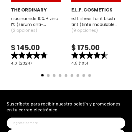
GUERLAIN
THE ORDINARY
E.L.F. COSMETICS
niacinamide 10% + zinc
e.l.f. sheer for it blush
HUDA BEAUTY
1% (sérum anti-
tint (tinte modulable
imperfecciones y
(2 opciones)
para mejillas y labios)
(9 opciones)
control de poros)
HUGO BOSS
$ 145.00
$ 175.00
★★★★★
★★★★★
★★★★★
★★★★★
ICONIC LONDON
4.8
4.6
4.8
(2324)
4.6
(103)
read.label
constructor.search.bazaarvoice.read.label
constructor.search.bazaarvoice.read.la
NIACINAMIDE
E.L.F.
10%
SHEER
ILIA
+
FOR
ZINC
IT
1%
BLUSH
(SÉRUM
TINT
ANTI-
(TINTE
INNISFREE
IMPERFECCIONES
MODULABLE
Y
PARA
Suscríbete para recibir nuestro boletín y promociones
CONTROL
MEJILLAS
DE
Y
en tu correo electrónico
POROS)
LABIOS)
ISDIN