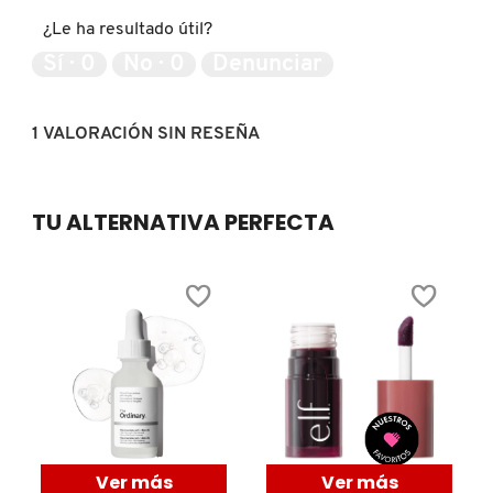
¿Le ha resultado útil?
Sí ·
0
No ·
0
Denunciar
FRESH
1 VALORACIÓN SIN RESEÑA
GIORGIO ARMANI
GIVENCHY
TU ALTERNATIVA PERFECTA
GLOSSIER
GLOW RECIPE
GUCCI
Ver más
Ver más