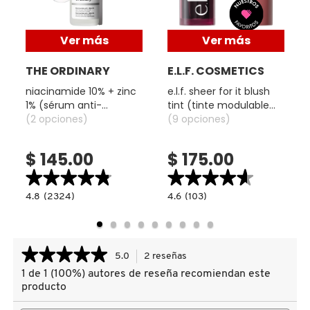
X
CALVIN KLEIN
Ver más
Ver más
INGREDIENTES ACTIVOS DE
Y
SKINCARE
THE ORDINARY
E.L.F. COSMETICS
CAROLINA HERRERA
Z
niacinamide 10% + zinc
e.l.f. sheer for it blush
#
1% (sérum anti-
tint (tinte modulable
CAUDALIE
imperfecciones y
(2 opciones)
para mejillas y labios)
(9 opciones)
control de poros)
$ 145.00
$ 175.00
CHANEL
★★★★★
★★★★★
★★★★★
★★★★★
4.8
4.6
4.8
(2324)
4.6
(103)
read.label
constructor.search.bazaarvoice.read.label
constructor.search.bazaarvoice.read.la
CHARLOTTE TILBURY
NIACINAMIDE
E.L.F.
10%
SHEER
+
FOR
ZINC
IT
1%
BLUSH
CLARINS
★★★★★
★★★★★
5.0
2 reseñas
Esta
(SÉRUM
TINT
ANTI-
(TINTE
acción
1 de 1 (100%) autores de reseña recomiendan este
5
IMPERFECCIONES
MODULABLE
le
de
Y
PARA
producto
CONTROL
MEJILLAS
CLINIQUE
llevará
5
DE
Y
estrellas.
Buscar
Busc
a