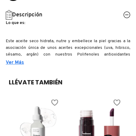
N
BEAUTY OF JOSEON
BRONCEADORES Y
Descripción
O
AUTOBRONCEADORES
Lo que es:
BENEFIT COSMETICS
P
TRATAMIENTOS PARA LABIOS
Este aceite seco hidrata, nutre y embellece la piel gracias a la
Q
asociación única de unos aceites excepcionales (uva, hibisco,
BILLIE EILISH
sésamo, argán) con nuestros Polifenoles antioxidantes
R
HERRAMIENTAS DE ALTA
patentados. Envuelve la piel con una sutil fragancia solar y floral,
Ver Más
TECNOLOGÍA
salpicada de notas amaderadas.
BIODANCE
S
LLÉVATE TAMBIÉN
T
SETS DE VALOR & PARA
BRIOGEO
REGALAR
U
BUMBLE AND BUMBLE
V
TAMAÑOS DE VIAJE
W
BURBERRY
BAÑO Y CUERPO