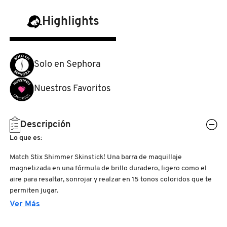
N
BEAUTY OF JOSEON
BRONCEADORES Y
Highlights
O
AUTOBRONCEADORES
BENEFIT COSMETICS
P
Solo en Sephora
TRATAMIENTOS PARA LABIOS
Q
BILLIE EILISH
Nuestros Favoritos
R
HERRAMIENTAS DE ALTA
TECNOLOGÍA
BIODANCE
S
Descripción
Lo que es:
T
SETS DE VALOR & PARA
BRIOGEO
REGALAR
Match Stix Shimmer Skinstick! Una barra de maquillaje
U
magnetizada en una fórmula de brillo duradero, ligero como el
BUMBLE AND BUMBLE
aire para resaltar, sonrojar y realzar en 15 tonos coloridos que te
V
TAMAÑOS DE VIAJE
permiten jugar.
Ver Más
W
BURBERRY
Lo que hace:
BAÑO Y CUERPO