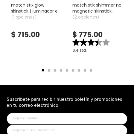
match stix glow
match stix shimmer no
skinstick (iluminador en
magnetic skinstick
DRUNK ELEPHANT
barra)
(1 opciones)
(lápiz iluminador)
(2 opciones)
$ 715.00
$ 775.00
DYSON
★★★★★
★★★★★
3.4
3.4
(63)
read.label
constructor.search.bazaarvoice.read.la
E.L.F. COSMETICS
MATCH
STIX
SHIMMER
NO
MAGNETIC
E.L.F. SKIN
SKINSTICK
(LÁPIZ
ILUMINADOR)
ESTÉE LAUDER
Suscríbete para recibir nuestro boletín y promociones
en tu correo electrónico
FENTY BEAUTY
FENTY SKIN