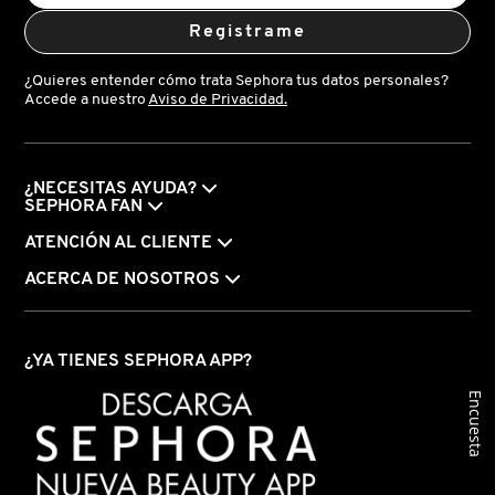
Registrame
FRESH
¿Quieres entender cómo trata Sephora tus datos personales?
Accede a nuestro
Aviso de Privacidad.
GIORGIO ARMANI
¿NECESITAS AYUDA?
SEPHORA FAN
GIVENCHY
ATENCIÓN AL CLIENTE
ACERCA DE NOSOTROS
GLOSSIER
GLOW RECIPE
¿YA TIENES SEPHORA APP?
Encuesta
GUCCI