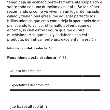
.
tengo deja un acabado perfectamente aterciopelado y
c
sobre todo con una duración excelente! Se los súper
u
recomiendo si como yo viven en un lugar demasiado
a
cálido y tienen piel grasa; me aguanta perfecto los
d
brillos además que amo como deja la apariencia de mi
r
piel cuando lo aplico. El tamaño del empaque es
o
enorme, lo cual estoy segura que me durará
d
muchísimo. Más que feliz y satisfecha con este
e
producto; definitivamente una excelente inversión
d
i
Sí
Información del producto
á
l
Recomienda este producto
✔
Sí
o
g
o
Calidad del producto
.
Calidad
del
Expectativas del producto
producto,
5
Expectativas
de
del
5
producto,
¿Le ha resultado útil?
5