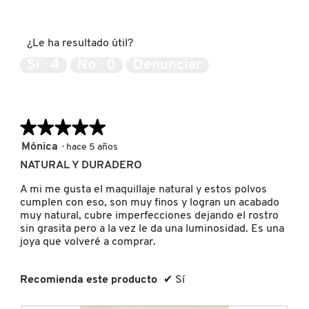
5
Expectativas
a
s
de
del
r
t
5
producto,
e
a
¿Le ha resultado útil?
5
s
a
de
Sí ·
4
No ·
0
Denunciar
e
c
5
ñ
c
a
i
.
ó
n
★★★★★
★★★★★
s
e
5
Mónica
·
hace 5 años
a
de
NATURAL Y DURADERO
b
5
r
estrellas.
A mi me gusta el maquillaje natural y estos polvos
i
cumplen con eso, son muy finos y logran un acabado
r
muy natural, cubre imperfecciones dejando el rostro
á
sin grasita pero a la vez le da una luminosidad. Es una
u
joya que volveré a comprar.
n
c
u
Recomienda este producto
✔
Sí
a
d