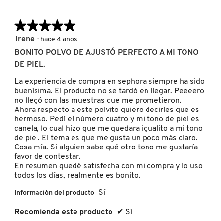
.
ó
n
★★★★★
★★★★★
s
PATRICK TA
e
5
Irene
·
hace 4 años
a
de
BONITO POLVO DE AJUSTÓ PERFECTO A MI TONO
b
5
PEACE OUT SKINCARE
DE PIEL.
r
estrellas.
i
La experiencia de compra en sephora siempre ha sido
r
buenísima. El producto no se tardó en llegar. Peeeero
PETER THOMAS ROTH
á
no llegó con las muestras que me prometieron.
u
Ahora respecto a este polvito quiero decirles que es
n
hermoso. Pedí el número cuatro y mi tono de piel es
c
PHLUR
canela, lo cual hizo que me quedara igualito a mi tono
u
de piel. El tema es que me gusta un poco más claro.
a
Cosa mía. Si alguien sabe qué otro tono me gustaría
d
PRADA
favor de contestar.
r
En resumen quedé satisfecha con mi compra y lo uso
o
todos los días, realmente es bonito.
d
e
RABANNE
Sí
Información del producto
d
i
Recomienda este producto
✔
Sí
á
RARE BEAUTY