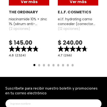
Ver más
Ver más
o
d
e
THE ORDINARY
E.L.F. COSMETICS
d
niacinamide 10% + zinc
e.l.f. hydrating camo
i
1% (sérum anti-
concealer (corrector
á
imperfecciones y
(2 opciones)
liquido hidratante)
(12 opciones)
l
o
control de poros)
g
$ 145.00
$ 240.00
o
.
★★★★★
★★★★★
★★★★★
★★★★★
4.8
4.7
4.8
(2324)
4.7
(266)
read.label
constructor.search.bazaarvoice.read.label
constructor.search.bazaarvoice.read.la
NIACINAMIDE
E.L.F.
10%
HYDRATING
+
CAMO
ZINC
CONCEALER
1%
(CORRECTOR
(SÉRUM
LIQUIDO
ANTI-
HIDRATANTE)
IMPERFECCIONES
Y
Suscríbete para recibir nuestro boletín y promociones
CONTROL
DE
en tu correo electrónico
POROS)