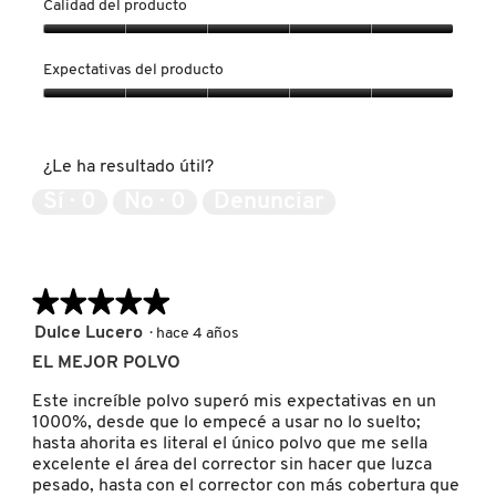
Calidad del producto
o
o
e
a
3
C
d
b
Calidad
d
o
i
r
del
Expectativas del producto
e
n
á
i
producto,
l
e
l
r
5
Expectativas
a
s
o
á
de
del
r
t
g
u
5
producto,
e
a
o
¿Le ha resultado útil?
n
5
s
a
.
c
de
e
c
Sí ·
0
No ·
0
Denunciar
u
5
ñ
c
a
a
i
d
.
ó
r
n
o
★★★★★
★★★★★
s
d
e
5
Dulce Lucero
·
hace 4 años
e
a
de
d
EL MEJOR POLVO
b
5
i
r
estrellas.
á
Este increíble polvo superó mis expectativas en un
i
l
1000%, desde que lo empecé a usar no lo suelto;
r
o
hasta ahorita es literal el único polvo que me sella
á
g
excelente el área del corrector sin hacer que luzca
u
o
pesado, hasta con el corrector con más cobertura que
n