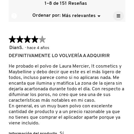
de
1–8 de 151 Reseñas
de
calific
la
5.
media
≡
calific
?
DRUNK ELEPHANT
Ordenar por:
Más relevantes
Menú
es
▼
media
Al
4.9
pulsar
es
de
el
4.9
siguien
5.
DYSON
de
★★★★★
★★★★★
botón
se
5.
actuali
4
DianS.
·
hace 4 años
el
de
E.L.F. COSMETICS
conten
DEFINITIVAMENTE LO VOLVERÍA A ADQUIRIR
5
que
hay
estrellas.
He probado el polvo de Laura Mercier, It cosmetics y
a
contin
Maybelline y debo decir que este es el más ligero de
E.L.F. SKIN
todos, incluso parece como si no aplicaras nada. Me
encanta que ilumina y matifica La zona de la ojera sin
dejarla acartonada durante todo el día. Con respecto a
ESTÉE LAUDER
difuminar los poros, no creo que sea una de sus
características más notables en mi caso.
En general, es un muy buen polvo con excelente
cantidad de producto y a un precio razonable ya que
FENTY BEAUTY
no tienes que comprar el aplicador aparte porque ya
viene incluido.
FENTY SKIN
Sí
Información del producto