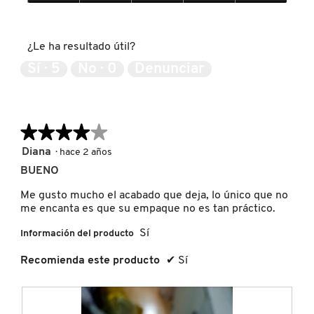
o
e
SKIN 1004
5
Expectativas
d
s
de
del
e
t
5
producto,
m
a
¿Le ha resultado útil?
5
SMASHBOX
i
a
de
Sí ·
5
No ·
0
Denunciar
t
c
5
o
c
n
i
SOL DE JANEIRO
o
ó
d
n
★★★★★
★★★★★
e
s
SUPERGOOP!
p
e
4
Diana
·
hace 2 años
i
a
de
BUENO
e
b
5
THE INKEY LIST
l
r
estrellas.
Me gusto mucho el acabado que deja, lo único que no
p
i
me encanta es que su empaque no es tan práctico.
a
r
r
á
THE ORDINARY
Sí
Información del producto
a
u
q
n
Recomienda este producto
✔
Sí
u
c
TOCOBO
e
u
s
a
e
d