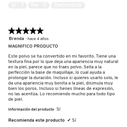
de
Sí ·
7
No ·
0
Denunciar
5
★★★★★
★★★★★
5
Brenda
·
hace 4 años
de
MAGNIFICO PRODUCTO
5
estrellas.
Este polvo se ha convertido en mi favorito. Tiene una
textura fina por lo que deja una apariencia muy natural
en la piel, parece que no traes polvo. Sella a la
perfección la base de maquillaje, lo cual ayuda a
prolongar la duración. Incluso si quieres usarlo solo, le
da una apariencia muy bonita a la piel, disimula muy
bien los poros. Incluso si tienes líneas de expresión,
no las acentúa. Lo recomiendo mucho para todo tipo
de piel.
Sí
Información del producto
Recomienda este producto
✔
Sí