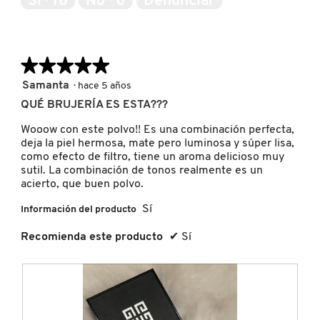
Sí ·
16
No ·
0
Denunciar
u
5
IT COSMETICS
ñ
c
a
a
i
d
.
ó
r
n
JEAN PAUL GAULTIER
o
★★★★★
★★★★★
s
d
e
5
Samanta
·
hace 5 años
e
a
de
d
JULIETTE HAS A GUN
QUÉ BRUJERÍA ES ESTA???
b
5
i
r
estrellas.
á
Wooow con este polvo!! Es una combinación perfecta,
i
l
deja la piel hermosa, mate pero luminosa y súper lisa,
r
K18
o
como efecto de filtro, tiene un aroma delicioso muy
á
g
sutil. La combinación de tonos realmente es un
u
o
acierto, que buen polvo.
n
KAYALI
.
c
Sí
Información del producto
u
a
Recomienda este producto
✔
Sí
KÉRASTASE
d
r
o
d
KIEHL’S
e
d