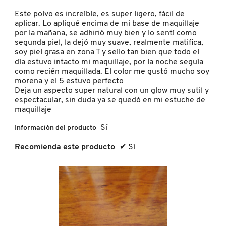
5
i
r
estrellas.
á
Este polvo es increíble, es super ligero, fácil de
i
MOROCCANOIL
l
aplicar. Lo apliqué encima de mi base de maquillaje
r
o
por la mañana, se adhirió muy bien y lo sentí como
á
g
segunda piel, la dejó muy suave, realmente matifica,
u
o
MOSCHINO
soy piel grasa en zona T y sello tan bien que todo el
n
.
día estuvo intacto mi maquillaje, por la noche seguía
c
como recién maquillada. El color me gustó mucho soy
u
morena y el 5 estuvo perfecto
MURAD
a
Deja un aspecto super natural con un glow muy sutil y
d
espectacular, sin duda ya se quedó en mi estuche de
r
maquillaje
o
NARS
d
Sí
Información del producto
e
d
Recomienda este producto
✔
Sí
NATASHA DENONA
i
á
l
o
NEST New York
g
o
.
NUDESTIX