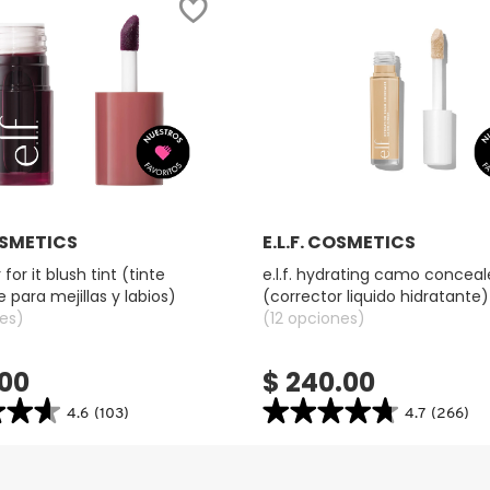
Ver más
Ver más
COSMETICS
E.L.F. COSMETICS
r for it blush tint (tinte
e.l.f. hydrating camo conceal
 para mejillas y labios)
(corrector liquido hidratante)
es)
(12 opciones)
.00
$ 240.00
★★★
★★★
★★★★★
★★★★★
4.6
(103)
4.7
(266)
4.7
search.bazaarvoice.read.label
constructor.search.bazaarvoice.read.la
E.L.F.
HYDRATING