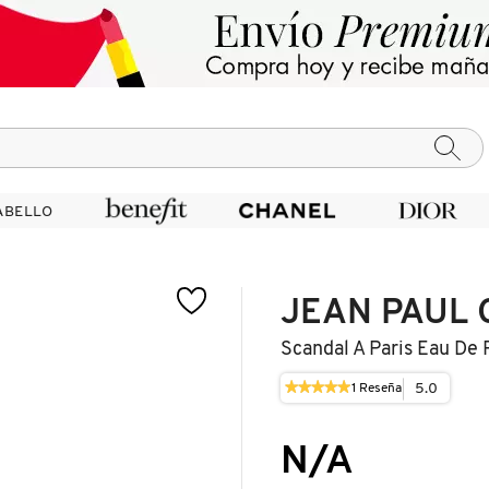
ABELLO
ABELLO
JEAN PAUL 
Scandal A Paris Eau De
★★★★★
★★★★★
5.0
1
Reseña
Esta
5
acción
de
le
5
N/A
llevará
estrellas.
a
Leer