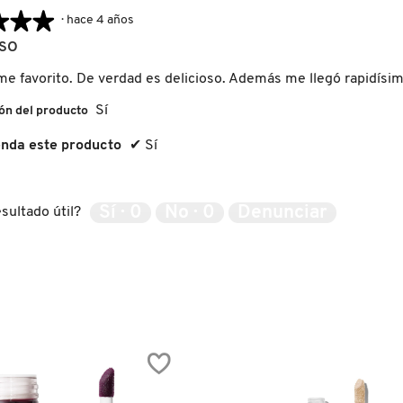
★★★
★★★
·
hace 4 años
OSO
me favorito. De verdad es delicioso. Además me llegó rapidísim
Sí
ón del producto
nda este producto
✔
Sí
Sí ·
0
No ·
0
Denunciar
sultado útil?