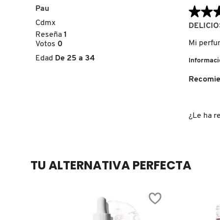
Pau
★★
★★
Cdmx
5
DELICI
FRESH
de
Reseña
1
5
Mi perfu
Votos
0
estrellas.
Edad
De 25 a 34
Informaci
GIORGIO ARMANI
Recomie
GIVENCHY
¿Le ha re
GLOSSIER
GLOW RECIPE
TU ALTERNATIVA PERFECTA
GUCCI