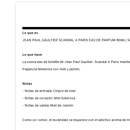
N
BEAUTY OF JOSEON
BRONCEADORES Y
O
AUTOBRONCEADORES
BENEFIT COSMETICS
P
Lo que es
TRATAMIENTOS PARA LABIOS
JEAN PAUL GAULTIER SCANDAL A PARIS EAU DE PARFUM 80ML! Scandal 
Q
BILLIE EILISH
R
Lo que hace
HERRAMIENTAS DE ALTA
TECNOLOGÍA
La nueva eau de toilette de Jean Paul Gaultier. Scandal A Paris manti
BIODANCE
S
fragancia femenina con miel y jazmín.
T
SETS DE VALOR & PARA
BRIOGEO
Notas
REGALAR
- Notas de entrada: Chipre de miel
U
- Notas de corazón: Miel tuberosa
BUMBLE AND BUMBLE
- Notas de salida: Miel de Jazmín
V
TAMAÑOS DE VIAJE
W
Como un rumor, el escándalo se esparece con el adictivo aroma de mie
BURBERRY
BAÑO Y CUERPO