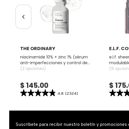
GUERLAIN
HUDA BEAUTY
HUGO BOSS
Ver más
THE ORDINARY
E.L.F. 
do)
niacinamide 10% + zinc 1% (sérum
e.l.f. shee
ICONIC LONDON
anti-imperfecciones y control de
modulable
poros)
(2 opciones)
(9 opcion
ILIA
$ 145.00
$ 175
★★★★★
★★★★★
★★
★★
4.8
(2324)
INNISFREE
4.8
4.6
constructor.search.bazaarvoice.read.label
constructor.
NIACINAMIDE
E.L.F.
10%
SHEER
ISDIN
+
FOR
ZINC
IT
1%
BLUSH
Suscríbete para recibir nuestro boletín y promociones 
(SÉRUM
TINT