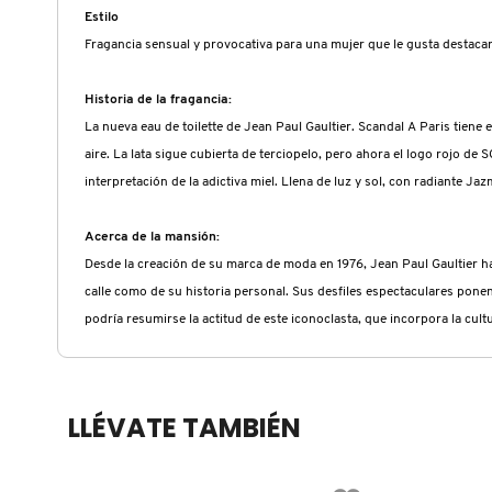
X
Estilo
CALVIN KLEIN
Fragancia sensual y provocativa para una mujer que le gusta destaca
INGREDIENTES ACTIVOS DE
Y
SKINCARE
Historia de la fragancia:
CAROLINA HERRERA
Z
La nueva eau de toilette de Jean Paul Gaultier. Scandal A Paris tiene
aire. La lata sigue cubierta de terciopelo, pero ahora el logo rojo d
#
CAUDALIE
interpretación de la adictiva miel. Llena de luz y sol, con radiante Jaz
Acerca de la mansión:
CHANEL
Desde la creación de su marca de moda en 1976, Jean Paul Gaultier ha r
calle como de su historia personal. Sus desfiles espectaculares ponen e
podría resumirse la actitud de este iconoclasta, que incorpora la cult
CHARLOTTE TILBURY
CLARINS
LLÉVATE TAMBIÉN
CLINIQUE