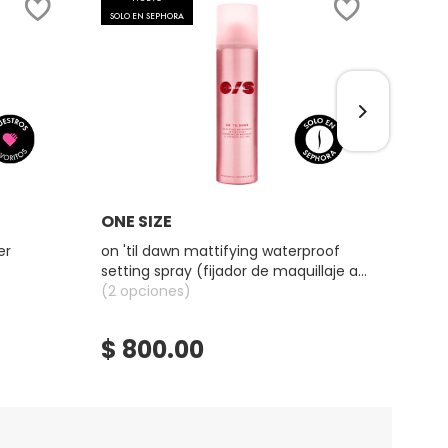
SOLO EN SEPHORA
Ver más
ONE SIZE
BEN
er
on 'til dawn mattifying waterproof
benet
setting spray (fijador de maquillaje a
prueba de agua)
(2 opciones)
(3 op
$ 800.00
$ 
★
★
4.2
bel
constru
BENE
(TINT