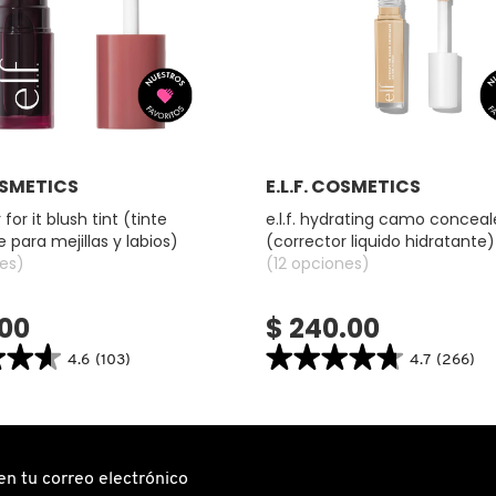
Ver más
Ver más
COSMETICS
E.L.F. COSMETICS
r for it blush tint (tinte
e.l.f. hydrating camo conceal
 para mejillas y labios)
(corrector liquido hidratante)
es)
(12 opciones)
.00
$ 240.00
★★★
★★★
★★★★★
★★★★★
4.6
(103)
4.7
(266)
4.7
search.bazaarvoice.read.label
constructor.search.bazaarvoice.read.la
E.L.F.
HYDRATING
CAMO
CONCEALER
(CORRECTOR
en tu correo electrónico
LIQUIDO