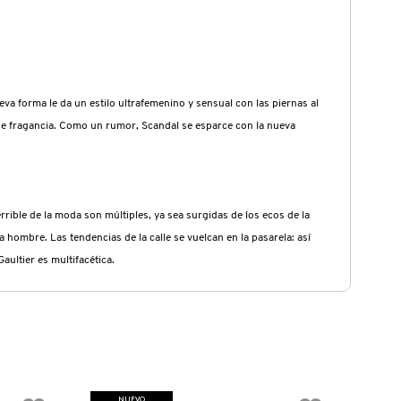
va forma le da un estilo ultrafemenino y sensual con las piernas al
o de fragancia. Como un rumor, Scandal se esparce con la nueva
rrible de la moda son múltiples, ya sea surgidas de los ecos de la
 hombre. Las tendencias de la calle se vuelcan en la pasarela: así
ultier es multifacética.
NUEVO