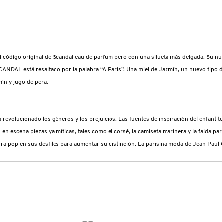
r
 el código original de Scandal eau de parfum pero con una silueta más delgada. Su nue
e SCANDAL está resaltado por la palabra “A Paris”. Una miel de Jazmín, un nuevo tip
mín y jugo de pera.
evolucionado los géneros y los prejuicios. Las fuentes de inspiración del enfant te
n escena piezas ya míticas, tales como el corsé, la camiseta marinera y la falda para
ura pop en sus desfiles para aumentar su distinción. La parisina moda de Jean Paul Ga