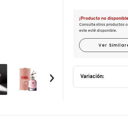
reseñas.
reseñas
de
SCANDAL
A
¡Producto no disponible
PARIS
EAU
Consulta otros productos o
DE
este esté disponible.
PARFUM
Ver Similar
Variación: