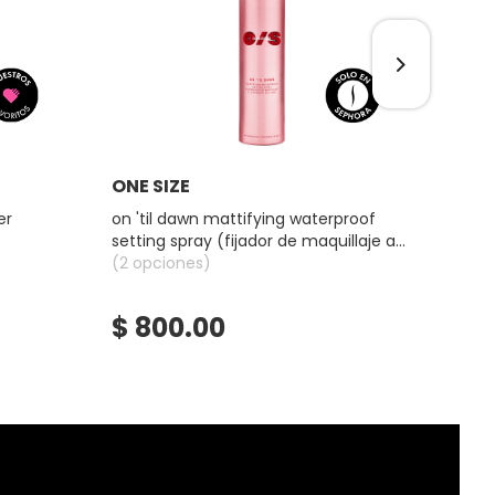
Ver más
ONE SIZE
BEN
er
on 'til dawn mattifying waterproof
benet
setting spray (fijador de maquillaje a
prueba de agua)
(2 opciones)
(3 op
$ 800.00
$ 
★
★
4.2
bel
constru
BENE
(TINT
DE
LABIO