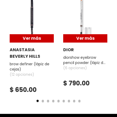
COMMODITY
DERMALOGICA
Ver más
Ver más
DIOR
ANASTASIA
DIOR
BEVERLY HILLS
diorshow eyebrow
pencil powder (lápiz de
DIOR BACKSTAGE
brow definer (lápiz de
cejas)
(6 opciones)
cejas)
(12 opciones)
DOLCE&GABBANA
$ 790.00
$ 650.00
DR. DENNIS GROSS SKINCARE
DR. JART+