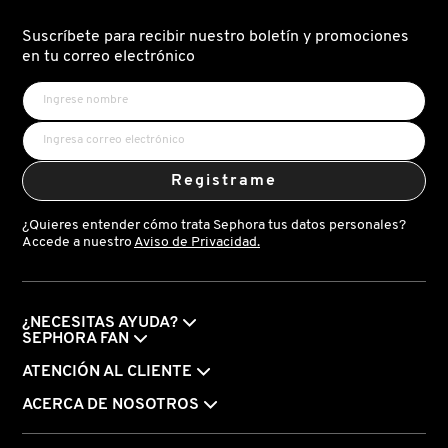
Suscríbete para recibir nuestro boletín y promociones
DRUNK ELEPHANT
en tu correo electrónico
DYSON
Registrame
E.L.F. COSMETICS
¿Quieres entender cómo trata Sephora tus datos personales?
Accede a nuestro
Aviso de Privacidad.
E.L.F. SKIN
ESTÉE LAUDER
¿NECESITAS AYUDA?
SEPHORA FAN
ATENCIÓN AL CLIENTE
FENTY BEAUTY
ACERCA DE NOSOTROS
FENTY SKIN