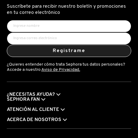
Suscríbete para recibir nuestro boletín y promociones
en tu correo electrónico
DRUNK ELEPHANT
DYSON
Registrame
E.L.F. COSMETICS
¿Quieres entender cómo trata Sephora tus datos personales?
Accede a nuestro
Aviso de Privacidad.
E.L.F. SKIN
¿NECESITAS AYUDA?
ESTÉE LAUDER
SEPHORA FAN
ATENCIÓN AL CLIENTE
FENTY BEAUTY
ACERCA DE NOSOTROS
FENTY SKIN