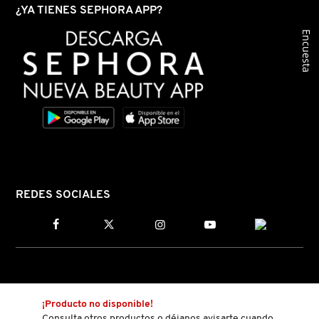
¿YA TIENES SEPHORA APP?
Encuesta
FRESH
GIORGIO ARMANI
GIVENCHY
GLOSSIER
REDES SOCIALES
GLOW RECIPE
GUCCI
¡Producto no disponible!
Consulta otros productos o déjanos avisarte cuando