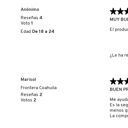
GUERLAIN
Anónimo
★★
★★
Reseñas
4
4
MUY BU
HUDA BEAUTY
Voto
1
de
5
El produ
Edad
De 18 a 24
estrellas.
HUGO BOSS
¿Le ha re
ICONIC LONDON
ILIA
Marisol
★★
★★
Frontera Coahuila
5
BUEN P
de
INNISFREE
Reseñas
2
5
Me ayuda 
Votos
2
estrellas.
Es la se
menos gr
ISDIN
La compr