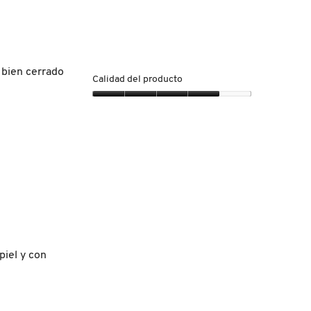
bien cerrado
Calidad del producto
Calidad
del
producto,
4
de
5
piel y con