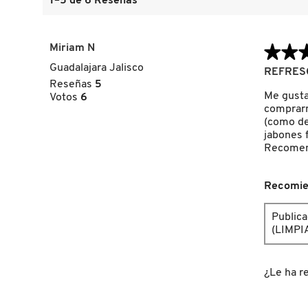
1–5 de 6 Reseñas
FRESH
Miriam N
★★
★★
Guadalajara Jalisco
5
REFRES
de
Reseñas
5
GIORGIO ARMANI
5
Me gusta
Votos
6
estrellas.
comprarm
(como de
GIVENCHY
jabones f
Recome
GLOSSIER
Recomie
Public
GLOW RECIPE
(LIMPI
GUCCI
¿Le ha re