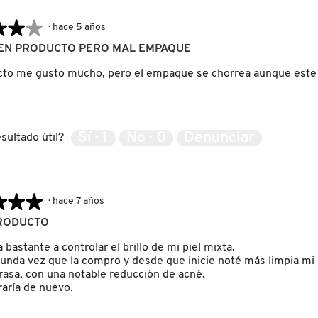
★★★
★★★
·
hace 5 años
EN PRODUCTO PERO MAL EMPAQUE
cto me gusto mucho, pero el empaque se chorrea aunque este 
Sí ·
1
No ·
0
Denunciar
sultado útil?
★★★
★★★
·
hace 7 años
RODUCTO
bastante a controlar el brillo de mi piel mixta.
gunda vez que la compro y desde que inicie noté más limpia mi 
asa, con una notable reducción de acné.
aría de nuevo.