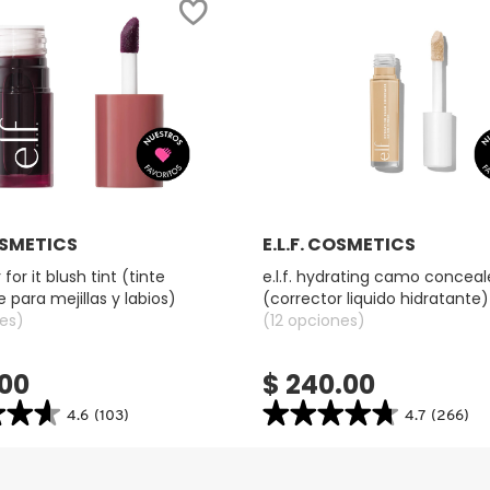
Ver más
Ver más
COSMETICS
E.L.F. COSMETICS
r for it blush tint (tinte
e.l.f. hydrating camo conceal
 para mejillas y labios)
(corrector liquido hidratante)
es)
(12 opciones)
.00
$ 240.00
★★★
★★★
★★★★★
★★★★★
4.6
(103)
4.7
(266)
4.7
search.bazaarvoice.read.label
constructor.search.bazaarvoice.read.la
E.L.F.
HYDRATING