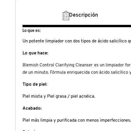
N
BEAUTY OF JOSEON
BRONCEADORES Y
Descripción
O
AUTOBRONCEADORES
BENEFIT COSMETICS
P
Lo que es:
TRATAMIENTOS PARA LABIOS
Un potente limpiador con dos tipos de ácido salicílico q
Q
BILLIE EILISH
Lo que hace:
R
HERRAMIENTAS DE ALTA
TECNOLOGÍA
BIODANCE
Blemish Control Clarifying Cleanser es un limpiador for
S
de un minuto. Fórmula enriquecida con ácido salicílico y
T
SETS DE VALOR & PARA
BRIOGEO
Tipo de piel:
REGALAR
U
Piel mixta y Piel grasa / piel acnéica.
BUMBLE AND BUMBLE
V
TAMAÑOS DE VIAJE
Acabado:
Piel más limpia y purificada con menos imperfecciones.
W
BURBERRY
BAÑO Y CUERPO