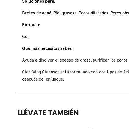
Soluciones para:
X
CALVIN KLEIN
Brotes de acné, Piel grasosa, Poros dilatados, Poros obs
INGREDIENTES ACTIVOS DE
Y
SKINCARE
Fórmula:
CAROLINA HERRERA
Z
Gel.
#
CAUDALIE
Qué más necesitas saber:
Ayuda a disolver el exceso de grasa, purificar los poros
CHANEL
Clarifying Cleanser está formulado con dos tipos de ác
después del enjuague.
CHARLOTTE TILBURY
CLARINS
LLÉVATE TAMBIÉN
CLINIQUE