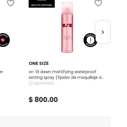
NUEVO
SOLO EN SEPHORA
Ver más
ONE SIZE
BEN
er
on 'til dawn mattifying waterproof
benet
setting spray (fijador de maquillaje a
prueba de agua)
(2 opciones)
(3 op
$ 800.00
$ 
★
★
4.2
bel
constru
BENE
(TINT