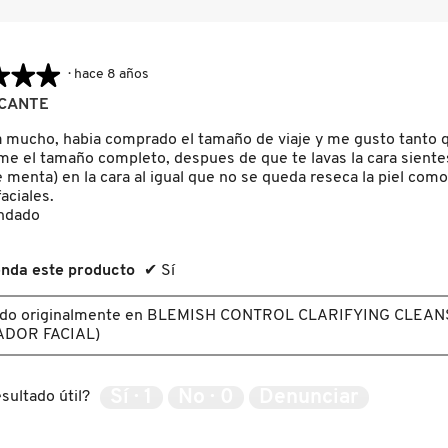
★★★
★★★
·
hace 8 años
CANTE
 mucho, habia comprado el tamaño de viaje y me gusto tanto q
e el tamaño completo, despues de que te lavas la cara sient
 menta) en la cara al igual que no se queda reseca la piel como
aciales.
ndado
nda este producto
✔
Sí
ado originalmente en BLEMISH CONTROL CLARIFYING CLEA
ADOR FACIAL)
Sí ·
1
No ·
0
Denunciar
sultado útil?