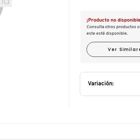
reseñas.
reseñas
de
CLARIFYING
CLEANSER
¡Producto no disponible
(LIMPIADOR
FACIAL
Consulta otros productos o
CON
este esté disponible.
ÁCIDO
SALICÍLICO
PARA
Ver Similar
ACNÉ)
Variación: