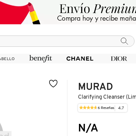
ABELLO
ABELLO
MURAD
Clarifying Cleanser (lim
★★★★★
★★★★★
4.7
6
Reseñas
Esta
4.7
acción
de
le
5
N/A
llevará
estrellas.
a
Leer