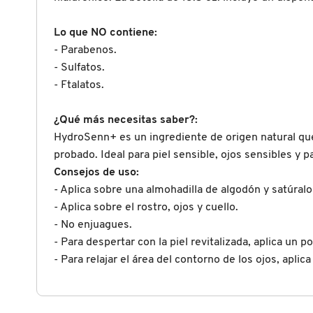
X
CALVIN KLEIN
Lo que NO contiene:
INGREDIENTES ACTIVOS DE
Y
- Parabenos.
SKINCARE
- Sulfatos.
CAROLINA HERRERA
Z
- Ftalatos.
#
CAUDALIE
¿Qué más necesitas saber?:
HydroSenn+ es un ingrediente de origen natural qu
probado. Ideal para piel sensible, ojos sensibles y
CHANEL
Consejos de uso:
- Aplica sobre una almohadilla de algodón y satúralo
CHARLOTTE TILBURY
- Aplica sobre el rostro, ojos y cuello.
- No enjuagues.
- Para despertar con la piel revitalizada, aplica un
CLARINS
- Para relajar el área del contorno de los ojos, apl
CLINIQUE