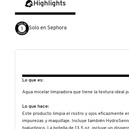
Highlights
N
BEAUTY OF JOSEON
BRONCEADORES Y
O
AUTOBRONCEADORES
BENEFIT COSMETICS
Solo en Sephora
P
TRATAMIENTOS PARA LABIOS
Q
BILLIE EILISH
R
HERRAMIENTAS DE ALTA
TECNOLOGÍA
BIODANCE
S
Lo que es:
T
SETS DE VALOR & PARA
BRIOGEO
REGALAR
Agua micelar limpiadora que tiene la textura ideal p
U
BUMBLE AND BUMBLE
Lo que hace:
V
TAMAÑOS DE VIAJE
Este producto limpia el rostro y ojos eficazmente e
W
BURBERRY
impurezas y maquillaje. Incluye también HydroSenn+
BAÑO Y CUERPO
hialurónico. La botella de 13.5 oz. incluye un dispen