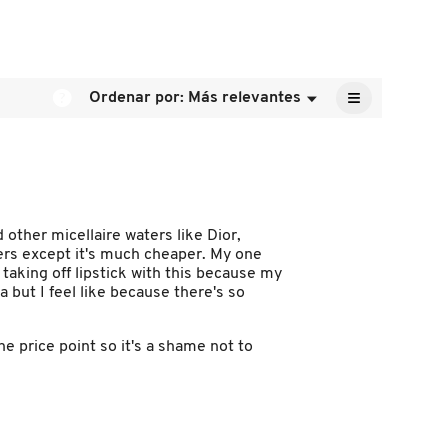
es
4.2
de
5.
≡
?
Ordenar por:
Más relevantes
Menú
▼
Al
pulsar
el
siguiente
botón
se
actualizará
el
contenido
other micellaire waters like Dior,
que
hers except it's much cheaper. My one
hay
a
e taking off lipstick with this because my
continuación
ia but I feel like because there's so
he price point so it's a shame not to