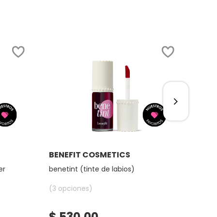
SOLO 
Ver más
BENEFIT COSMETICS
HUD
er
benetint (tinte de labios)
easy 
powde
(3 opciones)
(11 o
$ 530.00
$ 