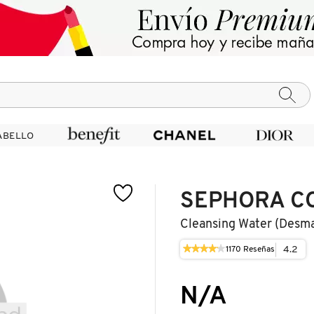
ABELLO
ABELLO
SEPHORA C
Cleansing Water (desma
★★★★★
★★★★★
4.2
1170
Reseñas
Esta
4.2
acción
de
le
5
N/A
llevará
estrellas.
a
Leer