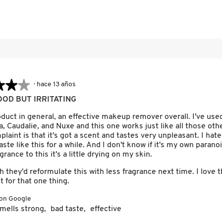
reseñas con 1 estrella.
eccionar para filtrar reseñas con 1 estrella.
★★★
★★★
·
hace 13 años
OD BUT IRRITATING
uct in general, an effective makeup remover overall. I've used 
, Caudalie, and Nuxe and this one works just like all those ot
plaint is that it's got a scent and tastes very unpleasant. I hat
 taste like this for a while. And I don't know if it's my own parano
rance to this it's a little drying on my skin.
sh they'd reformulate this with less fragrance next time. I love t
st for that one thing.
con Google
mells strong,
bad taste,
effective