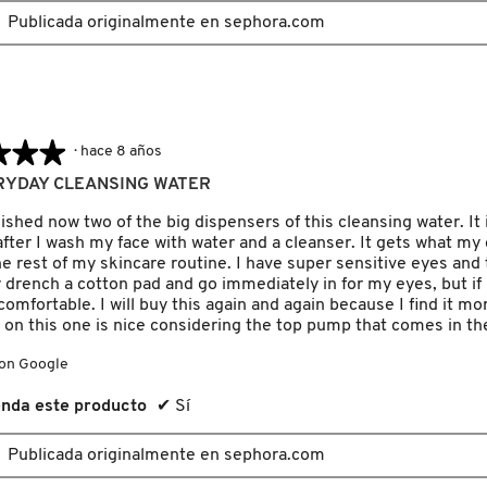
Publicada originalmente en sephora.com
★★★
★★★
·
hace 8 años
RYDAY CLEANSING WATER
nished now two of the big dispensers of this cleansing water. It
 after I wash my face with water and a cleanser. It gets what m
e rest of my skincare routine. I have super sensitive eyes and t
 drench a cotton pad and go immediately in for my eyes, but if I u
comfortable. I will buy this again and again because I find it m
 on this one is nice considering the top pump that comes in the
con Google
nda este producto
✔
Sí
Publicada originalmente en sephora.com