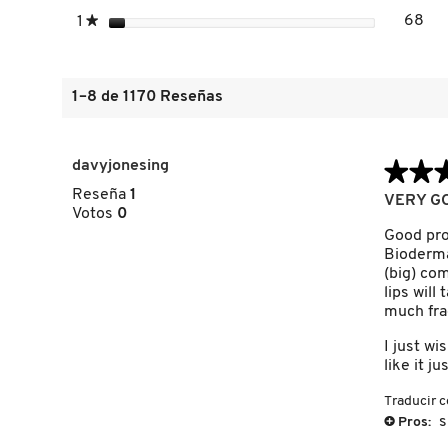
estrellas
68
1
★
68 
Sel
FRESH
1–8 de 1170 Reseñas
GIORGIO ARMANI
davyjonesing
★★
★★
GIVENCHY
Reseña
1
4
VERY GO
Votos
0
de
5
Good prod
estrellas.
Bioderma
GLOSSIER
(big) com
lips will
much frag
GLOW RECIPE
I just wi
like it ju
GUCCI
Traducir 
s
+
Pros: