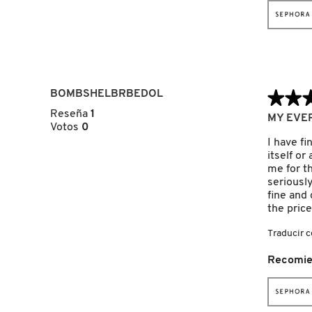
GUERLAIN
HUDA BEAUTY
HUGO BOSS
BOMBSHELBRBEDOL
★★
★★
Reseña
1
5
MY EVE
Votos
0
de
ICONIC LONDON
5
I have fi
estrellas.
itself or
me for th
seriously
ILIA
fine and 
the price
INNISFREE
Traducir 
Recomie
ISDIN