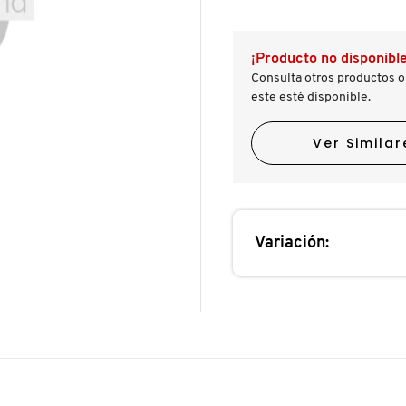
reseñas.
reseñas
de
CLEANSING
WATER
¡Producto no disponible
(DESMAQUILLANTE)
Consulta otros productos o
este esté disponible.
Ver Similar
Variación: