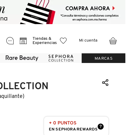
Tiendas &
Mi cuenta
Experiencias
MARCAS
OLLECTION
quillante)
+ 0 PUNTOS
?
EN SEPHORA REWARDS