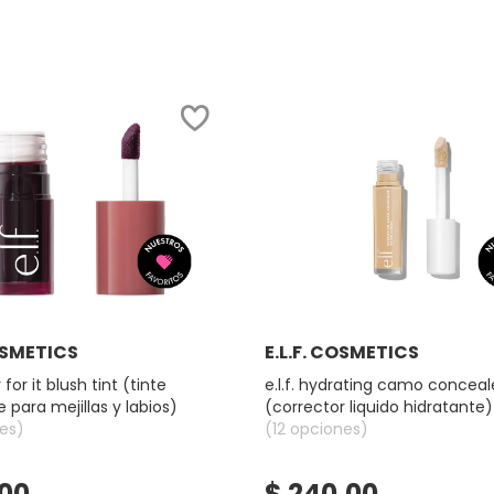
Ver más
Ver más
COSMETICS
E.L.F. COSMETICS
r for it blush tint (tinte
e.l.f. hydrating camo conceal
 para mejillas y labios)
(corrector liquido hidratante)
es)
(12 opciones)
.00
$ 240.00