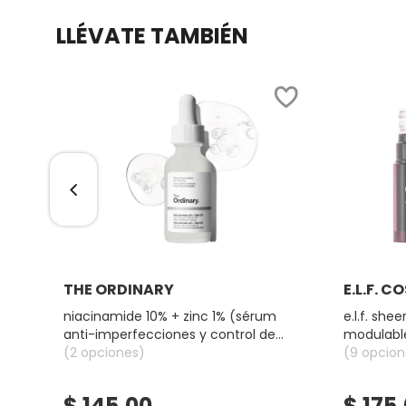
LLÉVATE TAMBIÉN
COMMODITY
DERMALOGICA
DIOR
DIOR BACKSTAGE
DOLCE&GABBANA
Ver más
THE ORDINARY
E.L.F. 
niacinamide 10% + zinc 1% (sérum
e.l.f. shee
anti-imperfecciones y control de
modulable
DR. DENNIS GROSS SKINCARE
poros)
(2 opciones)
(9 opcion
DR. JART+
$ 145.00
$ 175