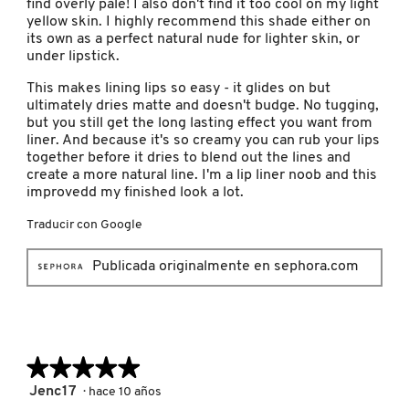
find overly pale! I also don't find it too cool on my light
yellow skin. I highly recommend this shade either on
its own as a perfect natural nude for lighter skin, or
NUXE
under lipstick.
This makes lining lips so easy - it glides on but
OLAPLEX
ultimately dries matte and doesn't budge. No tugging,
but you still get the long lasting effect you want from
liner. And because it's so creamy you can rub your lips
together before it dries to blend out the lines and
OLLIE
create a more natural line. I'm a lip liner noob and this
improvedd my finished look a lot.
ONE SIZE
Traducir con Google
Publicada originalmente en sephora.com
OUAI HAIRCARE
PAI-SHAU
★★★★★
★★★★★
5
Jenc17
·
hace 10 años
PATCHOLOGY
de