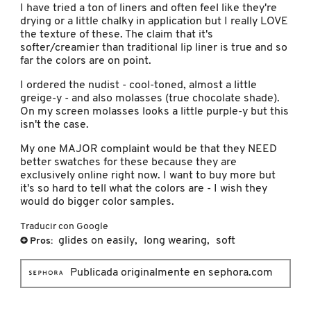
hay
estrellas.
I have tried a ton of liners and often feel like they're
a
drying or a little chalky in application but I really LOVE
contin
the texture of these. The claim that it's
FRESH
softer/creamier than traditional lip liner is true and so
far the colors are on point.
I ordered the nudist - cool-toned, almost a little
GIORGIO ARMANI
greige-y - and also molasses (true chocolate shade).
On my screen molasses looks a little purple-y but this
isn't the case.
GIVENCHY
My one MAJOR complaint would be that they NEED
better swatches for these because they are
exclusively online right now. I want to buy more but
GLOSSIER
it's so hard to tell what the colors are - I wish they
would do bigger color samples.
GLOW RECIPE
Traducir con Google
glides on easily,
long wearing,
soft
+
Pros:
GUCCI
Publicada originalmente en sephora.com