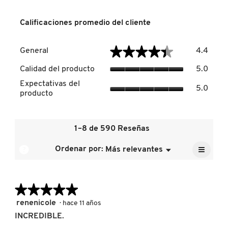
Calificaciones promedio del cliente
DRUNK ELEPHANT
Genera
★★★★★
★★★★★
General
4.4
El
DYSON
valor
Calida
Calidad del producto
5.0
de
del
Expect
la
Expectativas del
produc
5.0
del
calific
E.L.F. COSMETICS
producto
El
produc
media
valor
El
es
de
valor
4.4
la
E.L.F. SKIN
de
1–8 de 590 Reseñas
de
calific
la
5.
media
≡
calific
?
Ordenar por:
Más relevantes
Menú
es
▼
media
Al
ESTÉE LAUDER
5
pulsar
es
de
el
5
siguien
5.
de
★★★★★
★★★★★
botón
FENTY BEAUTY
se
5.
actuali
5
renenicole
·
hace 11 años
el
de
conten
INCREDIBLE.
5
que
FENTY SKIN