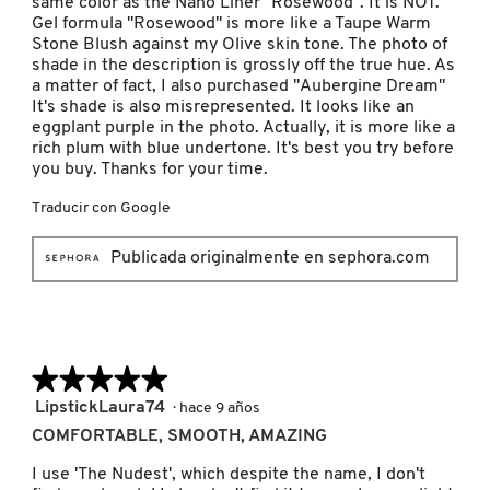
same color as the Nano Liner "Rosewood". It is NOT.
Gel formula "Rosewood" is more like a Taupe Warm
MOROCCANOIL
Stone Blush against my Olive skin tone. The photo of
shade in the description is grossly off the true hue. As
a matter of fact, I also purchased "Aubergine Dream"
It's shade is also misrepresented. It looks like an
MOSCHINO
eggplant purple in the photo. Actually, it is more like a
rich plum with blue undertone. It's best you try before
you buy. Thanks for your time.
MURAD
Traducir con Google
NARS
Publicada originalmente en sephora.com
NATASHA DENONA
★★★★★
★★★★★
NEST New York
5
LipstickLaura74
·
hace 9 años
de
COMFORTABLE, SMOOTH, AMAZING
5
NUDESTIX
estrellas.
I use 'The Nudest', which despite the name, I don't