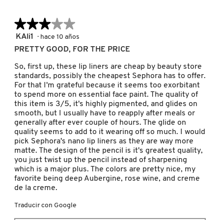
★★★★★
★★★★★
REDKEN
3
KAli1
·
hace 10 años
de
PRETTY GOOD, FOR THE PRICE
5
SARELLY
estrellas.
So, first up, these lip liners are cheap by beauty store
standards, possibly the cheapest Sephora has to offer.
For that I'm grateful because it seems too exorbitant
to spend more on essential face paint. The quality of
SEPHORA COLLECTION
this item is 3/5, it's highly pigmented, and glides on
smooth, but I usually have to reapply after meals or
generally after ever couple of hours. The glide on
SEPHORA FAVORITES
quality seems to add to it wearing off so much. I would
pick Sephora's nano lip liners as they are way more
matte. The design of the pencil is it's greatest quality,
SHARK
you just twist up the pencil instead of sharpening
which is a major plus. The colors are pretty nice, my
favorite being deep Aubergine, rose wine, and creme
de la creme.
SHISEIDO
Traducir con Google