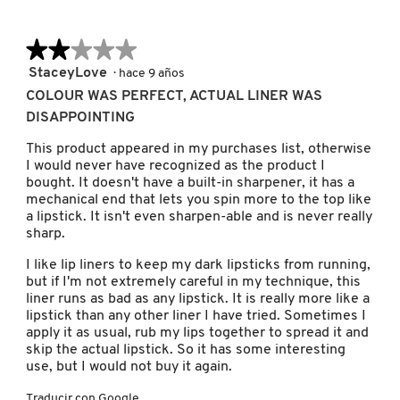
GUERLAIN
★★★★★
★★★★★
HUDA BEAUTY
2
StaceyLove
·
hace 9 años
de
COLOUR WAS PERFECT, ACTUAL LINER WAS
5
DISAPPOINTING
HUGO BOSS
estrellas.
This product appeared in my purchases list, otherwise
I would never have recognized as the product I
ICONIC LONDON
bought. It doesn't have a built-in sharpener, it has a
mechanical end that lets you spin more to the top like
a lipstick. It isn't even sharpen-able and is never really
sharp.
ILIA
I like lip liners to keep my dark lipsticks from running,
but if I'm not extremely careful in my technique, this
INNISFREE
liner runs as bad as any lipstick. It is really more like a
lipstick than any other liner I have tried. Sometimes I
apply it as usual, rub my lips together to spread it and
skip the actual lipstick. So it has some interesting
ISDIN
use, but I would not buy it again.
Traducir con Google