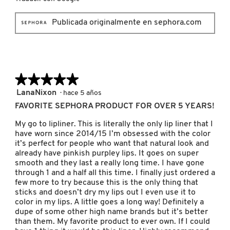
IT COSMETICS
Publicada originalmente en sephora.com
JEAN PAUL GAULTIER
JULIETTE HAS A GUN
★★★★★
★★★★★
5
LanaNixon
·
hace 5 años
de
FAVORITE SEPHORA PRODUCT FOR OVER 5 YEARS!
K18
5
estrellas.
My go to lipliner. This is literally the only lip liner that I
have worn since 2014/15 I’m obsessed with the color
KAYALI
it’s perfect for people who want that natural look and
already have pinkish purpley lips. It goes on super
smooth and they last a really long time. I have gone
through 1 and a half all this time. I finally just ordered a
KÉRASTASE
few more to try because this is the only thing that
sticks and doesn’t dry my lips out I even use it to
color in my lips. A little goes a long way! Definitely a
KIEHL’S
dupe of some other high name brands but it’s better
than them. My favorite product to ever own. If I could