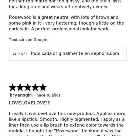
neither too matte nor too glossy, and the stain lasts
for a long time and wears off relatively evenly.
LIVING PROOF
Rosewood is a great neutral with lots of brown and
some pink in it - very flattering, though a little on the
dark side. A perfect professional look for work.
MAC COSMETICS
Traducir con Google
MAISON LOUIS MARIE
Publicada originalmente en sephora.com
MAKEUP BY MARIO
★★★★★
★★★★★
MARC JACOBS PERFUMES
5
bryansgirl
·
hace 10 años
de
LOVELOVELOVE!!!
5
MEDICUBE
estrellas.
I really LoveLoveLove this new product. Applies more
like a lipstick. Smooth. Highly pigmented. I apply as a
liner then use a lip brush to extend color towards the
MONTBLANC
middle. I bought the "Rosewood" thinking it was the