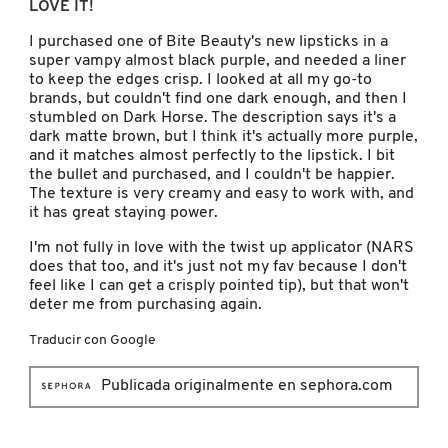
LOVE IT!
5
estrellas.
I purchased one of Bite Beauty's new lipsticks in a
PATRICK TA
super vampy almost black purple, and needed a liner
to keep the edges crisp. I looked at all my go-to
brands, but couldn't find one dark enough, and then I
stumbled on Dark Horse. The description says it's a
PEACE OUT SKINCARE
dark matte brown, but I think it's actually more purple,
and it matches almost perfectly to the lipstick. I bit
the bullet and purchased, and I couldn't be happier.
PETER THOMAS ROTH
The texture is very creamy and easy to work with, and
it has great staying power.
I'm not fully in love with the twist up applicator (NARS
PHLUR
does that too, and it's just not my fav because I don't
feel like I can get a crisply pointed tip), but that won't
deter me from purchasing again.
PRADA
Traducir con Google
RABANNE
Publicada originalmente en sephora.com
RARE BEAUTY