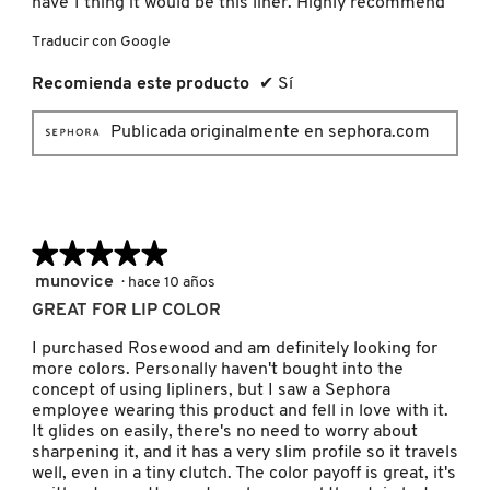
have 1 thing it would be this liner. Highly recommend
KYLIE COSMETICS
Traducir con Google
Recomienda este producto
✔
Sí
KYLIE JENNER FRAGRANCES
Publicada originalmente en sephora.com
L'ORÉAL PROFESSIONNEL
LANCÔME
★★★★★
★★★★★
5
munovice
·
hace 10 años
de
LANEIGE
GREAT FOR LIP COLOR
5
estrellas.
I purchased Rosewood and am definitely looking for
more colors. Personally haven't bought into the
LAURA MERCIER
concept of using lipliners, but I saw a Sephora
employee wearing this product and fell in love with it.
It glides on easily, there's no need to worry about
LILASH
sharpening it, and it has a very slim profile so it travels
well, even in a tiny clutch. The color payoff is great, it's