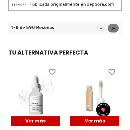
SKIN 1004
Publicada originalmente en sephora.com
SMASHBOX
1–8 de 590 Reseñas
Anterior
◄
Siguient
►
Reviews
Reviews
SOL DE JANEIRO
TU ALTERNATIVA PERFECTA
SUPERGOOP!
THE INKEY LIST
THE ORDINARY
TOCOBO
Ver más
Ver más