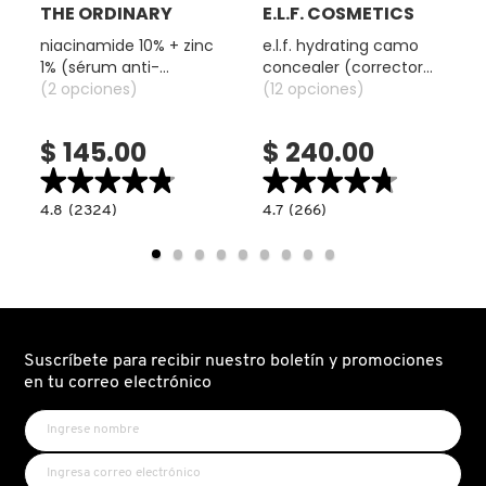
THE ORDINARY
E.L.F. COSMETICS
TOM FORD
niacinamide 10% + zinc
e.l.f. hydrating camo
1% (sérum anti-
concealer (corrector
imperfecciones y
(2 opciones)
liquido hidratante)
(12 opciones)
TONYMOLY
control de poros)
$ 145.00
$ 240.00
TOO FACED
★★★★★
★★★★★
★★★★★
★★★★★
4.8
4.7
4.8
(2324)
4.7
(266)
read.label
constructor.search.bazaarvoice.read.label
constructor.search.bazaarvoice.read.la
TRULY BEAUTY
NIACINAMIDE
E.L.F.
10%
HYDRATING
+
CAMO
ZINC
CONCEALER
1%
(CORRECTOR
TWEEZERMAN
(SÉRUM
LIQUIDO
ANTI-
HIDRATANTE)
IMPERFECCIONES
Y
Suscríbete para recibir nuestro boletín y promociones
CONTROL
URBAN DECAY
DE
en tu correo electrónico
POROS)
VALENTINO