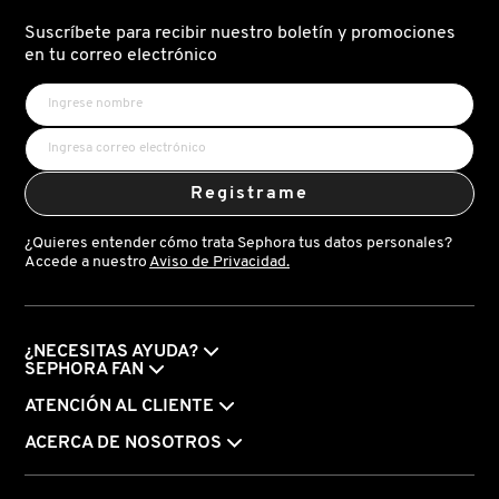
IMPERFECCIONES
MODULABLE
Y
PARA
Suscríbete para recibir nuestro boletín y promociones
CONTROL
MEJILLAS
DE
Y
en tu correo electrónico
DRUNK ELEPHANT
POROS)
LABIOS)
DYSON
Registrame
E.L.F. COSMETICS
¿Quieres entender cómo trata Sephora tus datos personales?
Accede a nuestro
Aviso de Privacidad.
E.L.F. SKIN
ESTÉE LAUDER
¿NECESITAS AYUDA?
SEPHORA FAN
ATENCIÓN AL CLIENTE
FENTY BEAUTY
ACERCA DE NOSOTROS
FENTY SKIN