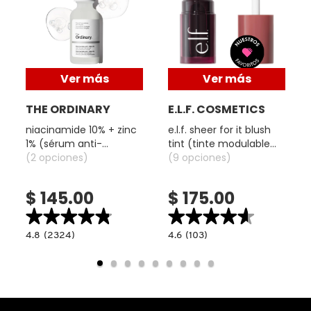
COMMODITY
DERMALOGICA
Ver más
Ver más
THE ORDINARY
E.L.F. COSMETICS
DIOR
niacinamide 10% + zinc
e.l.f. sheer for it blush
1% (sérum anti-
tint (tinte modulable
imperfecciones y
(2 opciones)
para mejillas y labios)
(9 opciones)
DIOR BACKSTAGE
control de poros)
$ 145.00
$ 175.00
DOLCE&GABBANA
★★★★★
★★★★★
★★★★★
★★★★★
4.8
4.6
4.8
(2324)
4.6
(103)
read.label
constructor.search.bazaarvoice.read.label
constructor.search.bazaarvoice.read.la
NIACINAMIDE
E.L.F.
DR. DENNIS GROSS SKINCARE
10%
SHEER
+
FOR
ZINC
IT
1%
BLUSH
(SÉRUM
TINT
DR. JART+
ANTI-
(TINTE