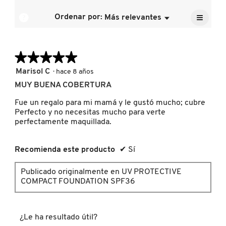
calific
la
5.
media
≡
calific
?
Ordenar por:
Más relevantes
Menú
es
▼
media
DRUNK ELEPHANT
Al
5
pulsar
es
de
el
5
siguien
5.
de
★★★★★
★★★★★
botón
DYSON
se
5.
actuali
5
Marisol C
·
hace 8 años
el
de
conten
MUY BUENA COBERTURA
5
que
E.L.F. COSMETICS
hay
estrellas.
Fue un regalo para mi mamá y le gustó mucho; cubre
a
contin
Perfecto y no necesitas mucho para verte
perfectamente maquillada.
E.L.F. SKIN
Recomienda este producto
✔
Sí
ESTÉE LAUDER
Publicado originalmente en UV PROTECTIVE
COMPACT FOUNDATION SPF36
FENTY BEAUTY
¿Le ha resultado útil?
FENTY SKIN