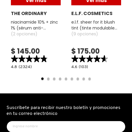
Ver más
Ver más
IT COSMETICS
THE ORDINARY
E.L.F. COSMETICS
niacinamide 10% + zinc
e.l.f. sheer for it blush
JEAN PAUL GAULTIER
1% (sérum anti-
tint (tinte modulable
imperfecciones y
(2 opciones)
para mejillas y labios)
(9 opciones)
control de poros)
JULIETTE HAS A GUN
$ 145.00
$ 175.00
★★★★★
★★★★★
★★★★★
★★★★★
K18
4.8
4.6
4.8
(2324)
4.6
(103)
read.label
constructor.search.bazaarvoice.read.label
constructor.search.bazaarvoice.read.la
NIACINAMIDE
E.L.F.
10%
SHEER
KAYALI
+
FOR
ZINC
IT
1%
BLUSH
(SÉRUM
TINT
ANTI-
(TINTE
KÉRASTASE
IMPERFECCIONES
MODULABLE
Y
PARA
Suscríbete para recibir nuestro boletín y promociones
CONTROL
MEJILLAS
DE
Y
en tu correo electrónico
POROS)
LABIOS)
KIEHL’S