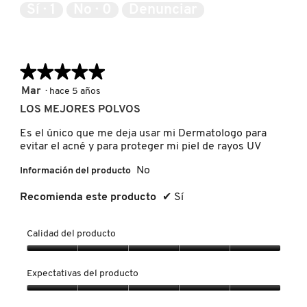
Sí ·
1
No ·
0
Denunciar
FRESH
★★★★★
★★★★★
GIORGIO ARMANI
5
Mar
·
hace 5 años
de
LOS MEJORES POLVOS
5
estrellas.
GIVENCHY
Es el único que me deja usar mi Dermatologo para
evitar el acné y para proteger mi piel de rayos UV
No
Información del producto
GLOSSIER
Recomienda este producto
✔
Sí
GLOW RECIPE
Calidad del producto
Calidad
GUCCI
del
Expectativas del producto
producto,
5
Expectativas