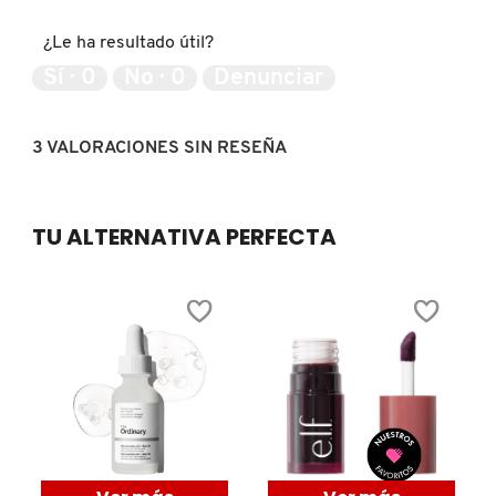
de
del
GUERLAIN
5
producto,
¿Le ha resultado útil?
5
de
Sí ·
0
No ·
0
Denunciar
HUDA BEAUTY
5
3 VALORACIONES SIN RESEÑA
HUGO BOSS
ICONIC LONDON
TU ALTERNATIVA PERFECTA
ILIA
INNISFREE
ISDIN