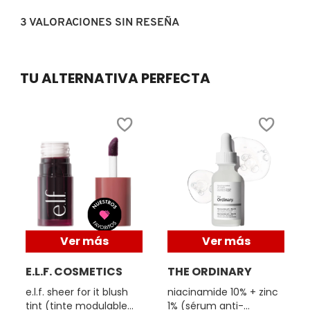
3 VALORACIONES SIN RESEÑA
REDKEN
TU ALTERNATIVA PERFECTA
SARELLY
SEPHORA COLLECTION
SEPHORA FAVORITES
SHARK
Ver más
Ver más
E.L.F. COSMETICS
THE ORDINARY
SHISEIDO
e.l.f. sheer for it blush
niacinamide 10% + zinc
tint (tinte modulable
1% (sérum anti-