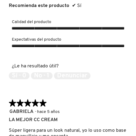
Recomienda este producto
✔
Sí
LIVING PROOF
Calidad del producto
MAC COSMETICS
Calidad
del
Expectativas del producto
producto,
MAISON LOUIS MARIE
5
Expectativas
de
del
5
producto,
¿Le ha resultado útil?
5
MAKEUP BY MARIO
de
Sí ·
0
No ·
1
Denunciar
5
MARC JACOBS PERFUMES
★★★★★
★★★★★
MEDICUBE
5
GABRIELA
·
hace 5 años
de
LA MEJOR CC CREAM
5
MONTBLANC
estrellas.
Súper ligera para un look natural, yo lo uso como base