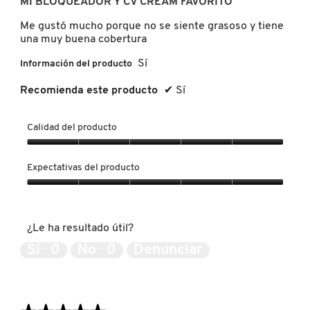
MI BLOQUEADOR Y CV CREAM FAVORITO
5
estrellas.
Me gustó mucho porque no se siente grasoso y tiene
NUXE
una muy buena cobertura
Sí
Información del producto
OLAPLEX
Recomienda este producto
✔
Sí
OLLIE
Calidad del producto
Calidad
del
ONE SIZE
Expectativas del producto
producto,
5
Expectativas
de
del
OUAI HAIRCARE
5
producto,
¿Le ha resultado útil?
5
de
Sí ·
0
No ·
0
Denunciar
5
PAI-SHAU
PATCHOLOGY