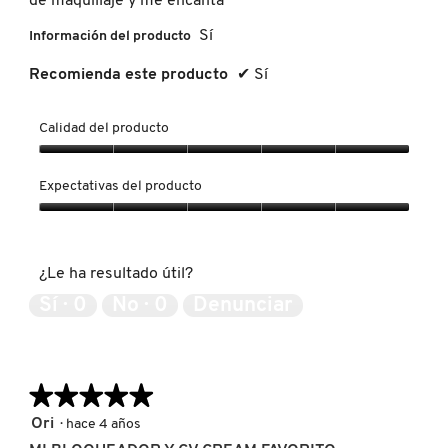
de maquillaje y me encanta
Sí
Información del producto
MOROCCANOIL
Recomienda este producto
✔
Sí
MOSCHINO
Calidad del producto
Calidad
MURAD
del
Expectativas del producto
producto,
5
Expectativas
NARS
de
del
5
producto,
¿Le ha resultado útil?
5
de
NATASHA DENONA
Sí ·
0
No ·
0
Denunciar
5
NEST New York
★★★★★
★★★★★
5
Ori
·
hace 4 años
NUDESTIX
de