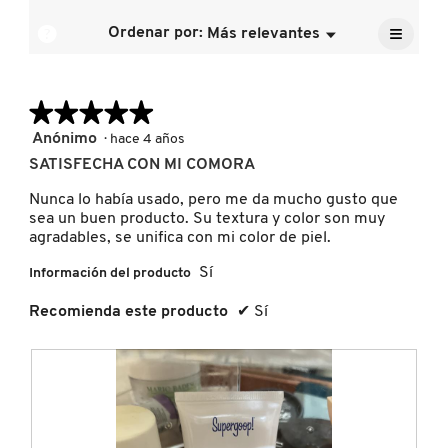
la
5.
media
≡
calific
?
Ordenar por:
Más relevantes
Menú
es
▼
media
DRUNK ELEPHANT
Al
5
pulsar
es
de
el
5
siguien
5.
de
★★★★★
★★★★★
botón
DYSON
se
5.
actuali
5
Anónimo
·
hace 4 años
el
de
conten
SATISFECHA CON MI COMORA
5
que
E.L.F. COSMETICS
hay
estrellas.
Nunca lo había usado, pero me da mucho gusto que
a
sea un buen producto. Su textura y color son muy
contin
agradables, se unifica con mi color de piel.
E.L.F. SKIN
Sí
Información del producto
Recomienda este producto
✔
Sí
ESTÉE LAUDER
FENTY BEAUTY
FENTY SKIN