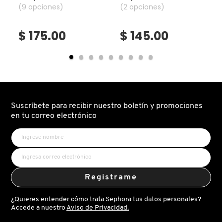
SKIN 1004
para mejillas y labios)
(9 opciones)
imperfecciones y
(2 opciones)
control de poros)
$ 175.00
$ 145.00
SMASHBOX
SOL DE JANEIRO
SUPERGOOP!
Suscríbete para recibir nuestro boletín y promociones
en tu correo electrónico
THE INKEY LIST
THE ORDINARY
Registrame
TOCOBO
¿Quieres entender cómo trata Sephora tus datos personales?
Accede a nuestro
Aviso de Privacidad.