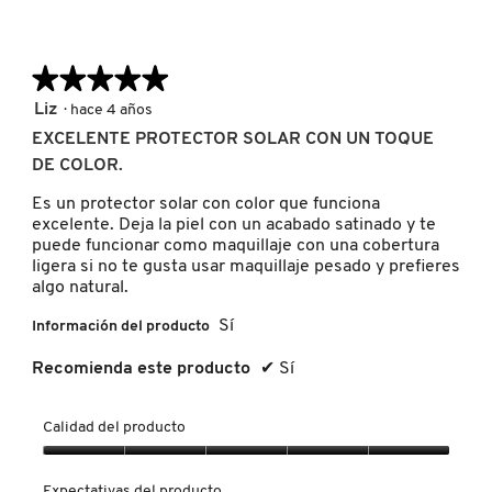
GUERLAIN
q
i
u
ó
e
n
★★★★★
★★★★★
HUDA BEAUTY
r
s
a
e
5
Liz
·
hace 4 años
a
de
EXCELENTE PROTECTOR SOLAR CON UN TOQUE
b
HUGO BOSS
5
DE COLOR.
r
estrellas.
i
Es un protector solar con color que funciona
r
ICONIC LONDON
excelente. Deja la piel con un acabado satinado y te
á
puede funcionar como maquillaje con una cobertura
u
ligera si no te gusta usar maquillaje pesado y prefieres
n
algo natural.
c
ILIA
u
Sí
Información del producto
a
d
INNISFREE
Recomienda este producto
✔
Sí
r
o
d
Calidad del producto
ISDIN
e
d
Calidad
i
del
Expectativas del producto