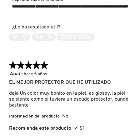
á
producto,
IT COSMETICS
l
5
Expectativas
o
de
del
g
5
producto,
JEAN PAUL GAULTIER
o
¿Le ha resultado útil?
5
.
de
Sí ·
0
No ·
0
Denunciar
5
JULIETTE HAS A GUN
★★★★★
★★★★★
K18
5
Anai
·
hace 5 años
de
EL MEJOR PROTECTOR QUE HE UTILIZADO
5
KAYALI
estrellas.
deja Un color muy bonito en la piel, es glossy, la piel
se siente como si tuviera un escudo protector, cunde
bastante
KÉRASTASE
No
Información del producto
KIEHL’S
Recomienda este producto
✔
Sí