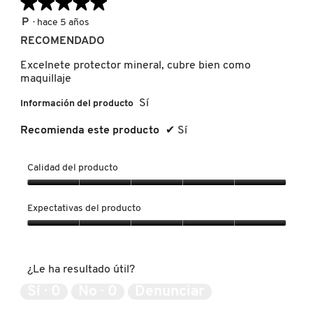
★★★★★
★★★★★
5
P
·
hace 5 años
de
PATRICK TA
RECOMENDADO
5
estrellas.
Excelnete protector mineral, cubre bien como
maquillaje
PEACE OUT SKINCARE
Sí
Información del producto
PETER THOMAS ROTH
Recomienda este producto
✔
Sí
Calidad del producto
PHLUR
Calidad
del
Expectativas del producto
producto,
PRADA
5
Expectativas
de
del
5
producto,
RABANNE
¿Le ha resultado útil?
5
de
Sí ·
0
No ·
0
Denunciar
5
RARE BEAUTY