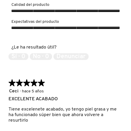
Calidad del producto
KYLIE COSMETICS
Calidad
del
Expectativas del producto
KYLIE JENNER FRAGRANCES
producto,
5
Expectativas
de
del
5
producto,
L'ORÉAL PROFESSIONNEL
¿Le ha resultado útil?
5
de
Sí ·
0
No ·
0
Denunciar
5
LANCÔME
★★★★★
★★★★★
LANEIGE
5
Ceci
·
hace 5 años
de
EXCELENTE ACABADO
5
LAURA MERCIER
estrellas.
Tiene excelenete acabado, yo tengo piel grasa y me
ha funcionado súper bien que ahora volvere a
resurtirlo
LILASH