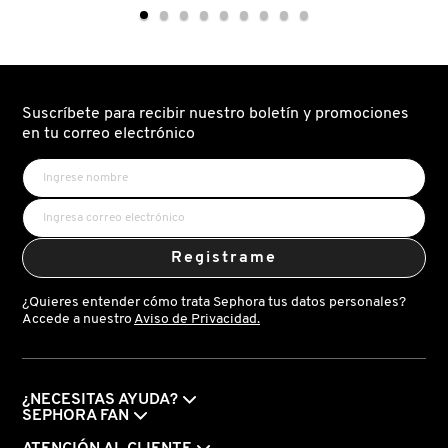
10%
HYDRATING
+
CAMO
ZINC
CONCEALER
1%
(CORRECTOR
FRESH
(SÉRUM
LIQUIDO
ANTI-
HIDRATANTE)
IMPERFECCIONES
Y
Suscríbete para recibir nuestro boletín y promociones
CONTROL
GIORGIO ARMANI
DE
en tu correo electrónico
POROS)
GIVENCHY
GLOSSIER
Registrame
¿Quieres entender cómo trata Sephora tus datos personales?
Accede a nuestro
Aviso de Privacidad.
GLOW RECIPE
GUCCI
¿NECESITAS AYUDA?
SEPHORA FAN