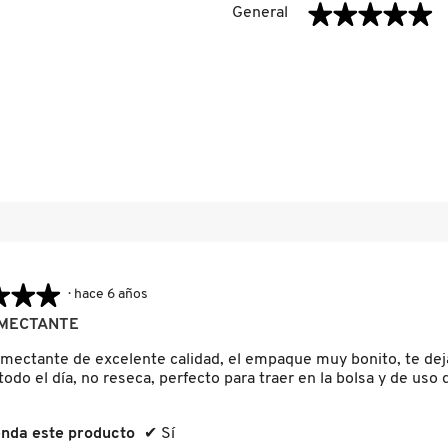
★★★★★
★★★★★
General
eseñas con 5 estrellas.
ccionar para filtrar reseñas con 5 estrellas.
eseñas con 4 estrellas.
ccionar para filtrar reseñas con 4 estrellas.
eseñas con 3 estrellas.
ccionar para filtrar reseñas con 3 estrellas.
eseñas con 2 estrellas.
ccionar para filtrar reseñas con 2 estrellas.
señas con 1 estrella.
ccionar para filtrar reseñas con 1 estrella.
★★★
★★★
·
hace 6 años
MECTANTE
umectante de excelente calidad, el empaque muy bonito, te deja
todo el día, no reseca, perfecto para traer en la bolsa y de uso d
nda este producto
✔
Sí