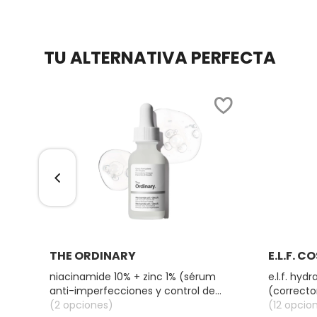
GUERLAIN
HUDA BEAUTY
TU ALTERNATIVA PERFECTA
HUGO BOSS
ICONIC LONDON
ILIA
INNISFREE
Ver más
THE ORDINARY
E.L.F. 
al
niacinamide 10% + zinc 1% (sérum
e.l.f. hy
ISDIN
anti-imperfecciones y control de
(corrector
poros)
(2 opciones)
(12 opcio