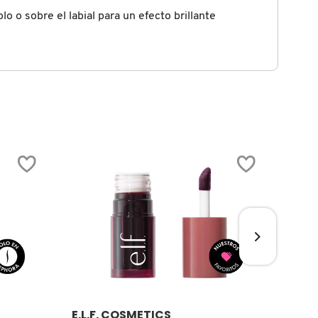
lo o sobre el labial para un efecto brillante
Ver más
E.L.F. COSMETICS
BEN