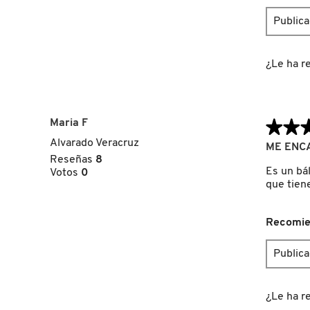
Public
FRESH
¿Le ha re
GIORGIO ARMANI
Maria F
★★
★★
GIVENCHY
Alvarado Veracruz
5
ME ENC
de
Reseñas
8
5
Es un bá
Votos
0
GLOSSIER
estrellas.
que tien
GLOW RECIPE
Recomie
Public
GUCCI
¿Le ha re