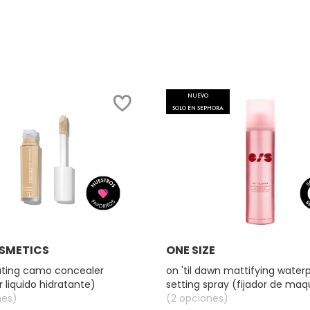
NUEVO
SOLO EN SEPHORA
Ver más
Ver más
COSMETICS
ONE SIZE
drating camo concealer
on 'til dawn mattifying water
 liquido hidratante)
setting spray (fijador de maqu
nes)
prueba de agua)
(2 opciones)