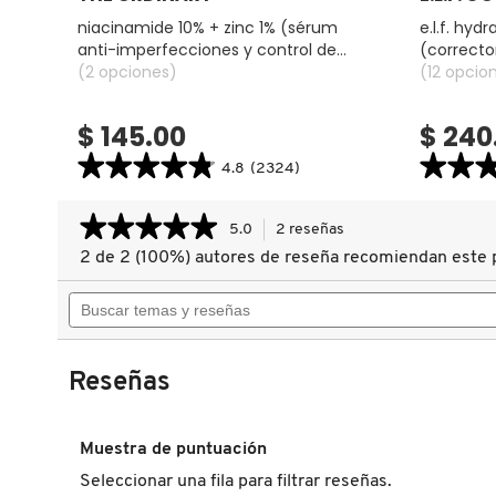
al
niacinamide 10% + zinc 1% (sérum
e.l.f. hy
anti-imperfecciones y control de
(corrector
COMMODITY
poros)
(2 opciones)
(12 opcio
DERMALOGICA
$ 145.00
$ 240
★★★★★
★★★★★
★★
★★
4.8
(2324)
DIOR
4.8
4.7
constructor.search.bazaarvoice.read.label
constructor.
★★★★★
★★★★★
NIACINAMIDE
E.L.F.
5.0
2 reseñas
Esta
10%
HYDRATIN
acción
+
CAMO
2 de 2 (100%) autores de reseña recomiendan este 
5
DIOR BACKSTAGE
ZINC
CONCEAL
le
de
1%
(CORRECT
Buscar
llevará
5
(SÉRUM
LIQUIDO
ANTI-
HIDRATANT
estrellas.
temas
a
IMPERFECCIONES
Leer
y
reseñas.
DOLCE&GABBANA
Y
reseñas
CONTROL
reseñas
de
DE
Reseñas
VOLUPTÉ
POROS)
LIQUID
DR. DENNIS GROSS SKINCARE
BALM
(LABIAL
Muestra de puntuación
LÍQUIDO)
DR. JART+
Seleccionar una fila para filtrar reseñas.