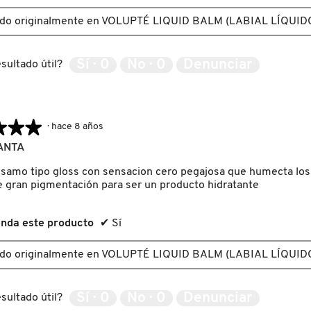
ado originalmente en VOLUPTÉ LIQUID BALM (LABIAL LÍQUID
Sí ·
0
No ·
0
Denunciar
sultado útil?
★★★
★★★
·
hace 8 años
ANTA
lsamo tipo gloss con sensacion cero pegajosa que humecta los
e gran pigmentación para ser un producto hidratante
nda este producto
✔
Sí
ado originalmente en VOLUPTÉ LIQUID BALM (LABIAL LÍQUID
Sí ·
0
No ·
0
Denunciar
sultado útil?