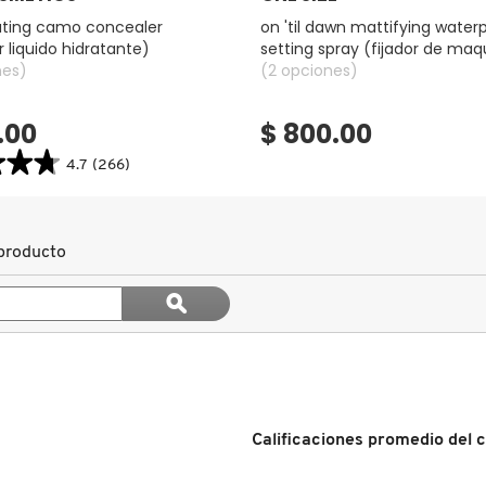
drating camo concealer
on 'til dawn mattifying water
 liquido hidratante)
setting spray (fijador de maqu
nes)
prueba de agua)
(2 opciones)
.00
$ 800.00
★★★
★★★
4.7
(266)
search.bazaarvoice.read.label
G
producto
ER
OR
Buscar
ϙ
E)
temas
Buscar
y
reseñas
Calificaciones promedio del c