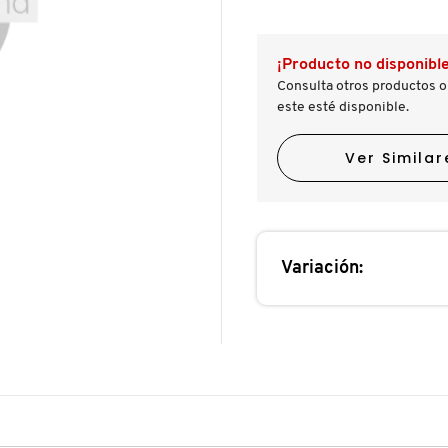
reseñas.
reseñas
de
VOLUPTÉ
LIQUID
¡Producto no disponible
BALM
(LABIAL
Consulta otros productos o
LÍQUIDO)
este esté disponible.
Ver Similar
Variación: