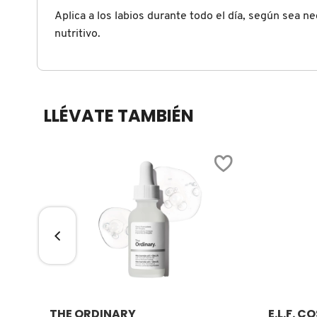
X
Aplica a los labios durante todo el día, según sea ne
CALVIN KLEIN
nutritivo.
INGREDIENTES ACTIVOS DE
Y
SKINCARE
CAROLINA HERRERA
Z
#
LLÉVATE TAMBIÉN
CAUDALIE
CHANEL
CHARLOTTE TILBURY
CLARINS
CLINIQUE
Ver más
THE ORDINARY
E.L.F. 