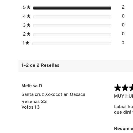
estrellas
2
5
★
2 r
Sele
DRUNK ELEPHANT
estrellas
0
4
★
0 r
Sele
estrellas
0
3
★
0 r
Sele
estrellas
0
2
★
0 r
Sele
DYSON
estrellas
0
1
★
0 re
Sele
E.L.F. COSMETICS
1–2 de 2 Reseñas
E.L.F. SKIN
Melissa D
★★
★★
ESTÉE LAUDER
Santa cruz Xoxocotlan Oaxaca
5
MUY HU
de
Reseñas
23
5
Labial h
Votos
13
FENTY BEAUTY
estrellas.
que dirá 
Recomie
FENTY SKIN