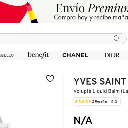
ABELLO
ABELLO
YVES SAINT
Volupté Liquid Balm (la
★★★★★
★★★★★
5.0
2
Reseñas
Esta
5
acción
de
le
5
N/A
llevará
estrellas.
a
Leer