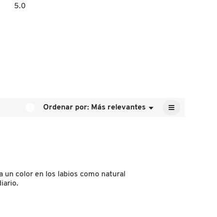
un
5.0
El
cuadro
valor
de
de
diálogo.
la
calificación
media
es
5
de
5.
≡
?
Ordenar por:
Más relevantes
Menú
▼
Al
pulsar
el
siguiente
botón
se
actualizará
el
contenido
 un color en los labios como natural
que
iario.
hay
a
continuación