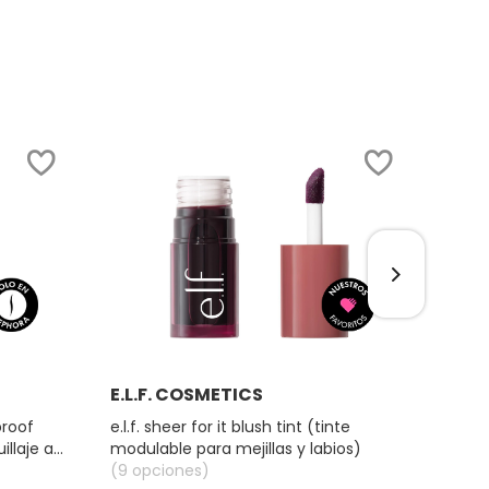
Ver más
E.L.F. COSMETICS
BEN
proof
e.l.f. sheer for it blush tint (tinte
benet
illaje a
modulable para mejillas y labios)
(9 opciones)
(3 op