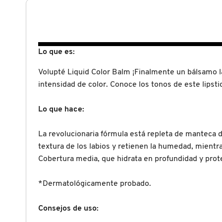
N
BEAUTY OF JOSEON
BRONCEADORES Y
O
AUTOBRONCEADORES
BENEFIT COSMETICS
P
Lo que es:
TRATAMIENTOS PARA LABIOS
Volupté Liquid Color Balm ¡Finalmente un bálsamo la
Q
BILLIE EILISH
intensidad de color. Conoce los tonos de este lipstic
R
HERRAMIENTAS DE ALTA
TECNOLOGÍA
Lo que hace:
BIODANCE
S
La revolucionaria fórmula está repleta de manteca de
T
SETS DE VALOR & PARA
BRIOGEO
textura de los labios y retienen la humedad, mientras
REGALAR
Cobertura media, que hidrata en profundidad y prot
U
BUMBLE AND BUMBLE
*Dermatológicamente probado.
V
TAMAÑOS DE VIAJE
W
BURBERRY
Consejos de uso:
BAÑO Y CUERPO