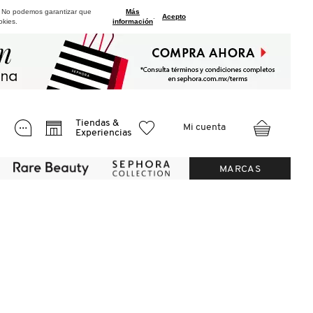
. No podemos garantizar que
Más
.
Acepto
okies.
información
Tiendas &
Mi cuenta
Experiencias
MARCAS