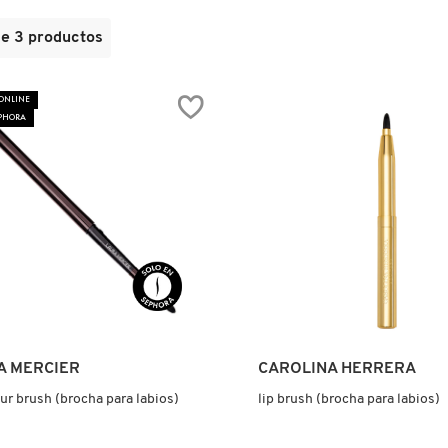
de
3
productos
 ONLINE
EPHORA
Ver más
Ver más
A MERCIER
CAROLINA HERRERA
our brush (brocha para labios)
lip brush (brocha para labios)