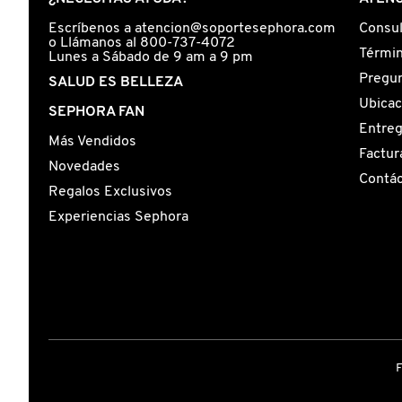
X
Escríbenos a atencion@soportesephora.com
Consul
CALVIN KLEIN
o Llámanos al 800-737-4072
INGREDIENTES ACTIVOS DE
Y
Términ
Lunes a Sábado de 9 am a 9 pm
SKINCARE
Pregun
SALUD ES BELLEZA
CAROLINA HERRERA
Z
Ubicac
SEPHORA FAN
Entre
#
Más Vendidos
CAUDALIE
Factur
Novedades
Contá
Regalos Exclusivos
CHANEL
Experiencias Sephora
CHARLOTTE TILBURY
CLARINS
CLINIQUE