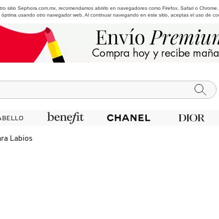
estro sitio Sephora.com.mx, recomendamos abrirlo en navegadores como Firefox, Safari o Chrome
 óptima usando otro navegador web. Al continuar navegando en este sitio, aceptas el uso de co
ABELLO
ABELLO
ra Labios