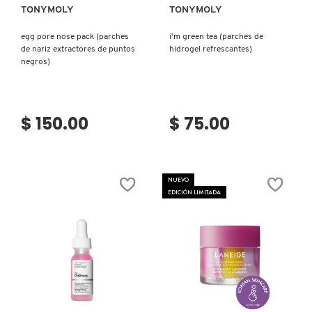
TONYMOLY
TONYMOLY
egg pore nose pack (parches
i'm green tea (parches de
de nariz extractores de puntos
hidrogel refrescantes)
negros)
$ 150.00
$ 75.00
NUEVO
EDICIÓN LIMITADA
Ver más
Ver más