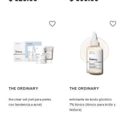
DRUNK ELEPHANT
DYSON
E.L.F. COSMETICS
Ver más
Ver más
E.L.F. SKIN
THE ORDINARY
THE ORDINARY
ESTÉE LAUDER
the clear set (set para pieles
exfoliante de ácido glicólico
con tendencia a acné)
7% tónico (tónico para brillo y
FENTY BEAUTY
textura)
FENTY SKIN