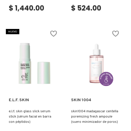
$ 1,440.00
$ 524.00
NUEVO
Ver más
Ver más
E.L.F. SKIN
SKIN 1004
e.l.f. skin glass slick serum
skin1004 madagascar centella
stick (sérum facial en barra
poremizing fresh ampoule
con péptidos)
(suero minimizador de poros)