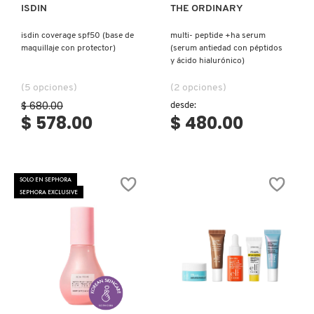
ISDIN
THE ORDINARY
MOROCCANOIL
isdin coverage spf50 (base de
multi- peptide +ha serum
maquillaje con protector)
(serum antiedad con péptidos
y ácido hialurónico)
MOSCHINO
(5 opciones)
(2 opciones)
$ 680.00
desde:
$ 578.00
$ 480.00
MURAD
NARS
SOLO EN SEPHORA
SEPHORA EXCLUSIVE
NATASHA DENONA
NEST New York
Ver más
Ver más
NUDESTIX