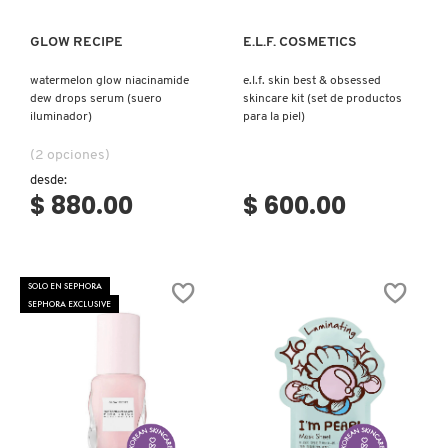
GLOW RECIPE
E.L.F. COSMETICS
NUXE
watermelon glow niacinamide
e.l.f. skin best & obsessed
dew drops serum (suero
skincare kit (set de productos
OLAPLEX
iluminador)
para la piel)
(2 opciones)
OLLIE
desde:
$ 880.00
$ 600.00
ONE SIZE
SOLO EN SEPHORA
SEPHORA EXCLUSIVE
OUAI HAIRCARE
PAI-SHAU
PATCHOLOGY
Ver más
Ver más