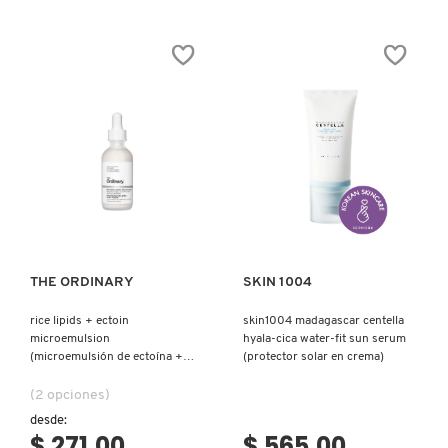
Ver más
Ver más
THE ORDINARY
SKIN 1004
rice lipids + ectoin
skin1004 madagascar centella
microemulsion
hyala-cica water-fit sun serum
(microemulsión de ectoína +
(protector solar en crema)
lípidos de arroz)
(2 opciones)
desde:
$ 271.00
$ 565.00