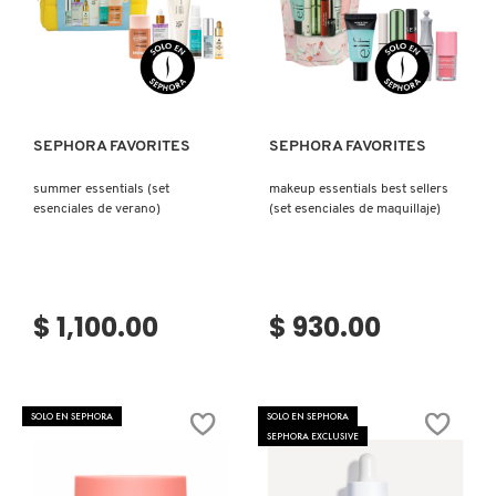
SKIN 1004
Ver más
Ver más
SMASHBOX
SEPHORA FAVORITES
SEPHORA FAVORITES
SOL DE JANEIRO
summer essentials (set
makeup essentials best sellers
esenciales de verano)
(set esenciales de maquillaje)
SUPERGOOP!
THE INKEY LIST
$ 1,100.00
$ 930.00
THE ORDINARY
SOLO EN SEPHORA
SOLO EN SEPHORA
SEPHORA EXCLUSIVE
TOCOBO