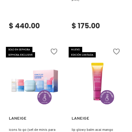
$ 440.00
$ 175.00
SOLO EN SEPHORA
NUEVO
SEPHORA EXCLUSIVE
EDICIÓN LIMITADA
Ver más
Ver más
LANEIGE
LANEIGE
icons to go (set de minis para
lip glowy balm acai mango