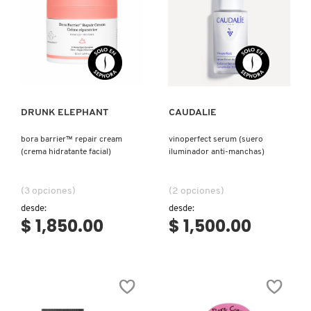
TOM FORD
TONYMOLY
Ver más
Ver más
TOO FACED
DRUNK ELEPHANT
CAUDALIE
bora barrier™ repair cream
vinoperfect serum (suero
TRULY BEAUTY
(crema hidratante facial)
iluminador anti-manchas)
TWEEZERMAN
(3 opciones)
(2 opciones)
desde:
desde:
$ 1,850.00
$ 1,500.00
URBAN DECAY
VALENTINO