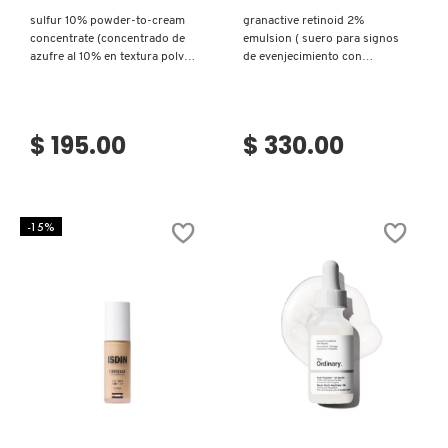
sulfur 10% powder-to-cream
granactive retinoid 2%
LIVING PROOF
concentrate (concentrado de
emulsion ( suero para signos
azufre al 10% en textura polvo
de evenjecimiento con
a crema para disminuir brotes)
retinoide)
MAC COSMETICS
$ 195.00
$ 330.00
MAISON LOUIS MARIE
-15%
MAKEUP BY MARIO
MARC JACOBS PERFUMES
MEDICUBE
Ver más
Ver más
MONTBLANC