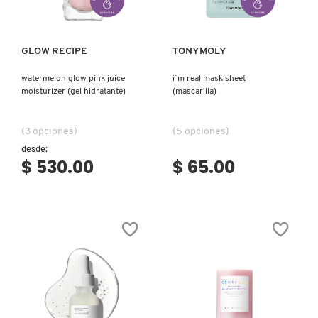
PATRICK TA
GLOW RECIPE
TONYMOLY
watermelon glow pink juice
i´m real mask sheet
PEACE OUT SKINCARE
moisturizer (gel hidratante)
(mascarilla)
PETER THOMAS ROTH
(3 opciones)
(5 opciones)
desde:
$ 530.00
$ 65.00
PHLUR
PRADA
RABANNE
RARE BEAUTY