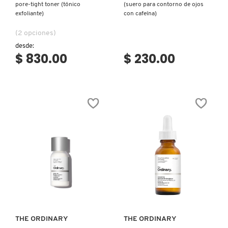
pore-tight toner (tónico
(suero para contorno de ojos
KYLIE COSMETICS
exfoliante)
con cafeína)
(2 opciones)
KYLIE JENNER FRAGRANCES
desde:
$ 830.00
$ 230.00
L'ORÉAL PROFESSIONNEL
LANCÔME
LANEIGE
LAURA MERCIER
Ver más
Ver más
LILASH
THE ORDINARY
THE ORDINARY