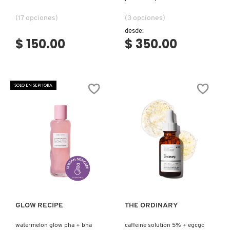
IT COSMETICS
(17 opciones)
(3 opciones)
desde:
$ 150.00
$ 350.00
JEAN PAUL GAULTIER
JULIETTE HAS A GUN
SOLO EN SEPHORA
K18
KAYALI
Ver más
Ver más
KÉRASTASE
GLOW RECIPE
THE ORDINARY
KIEHL’S
watermelon glow pha + bha
caffeine solution 5% + egcgc