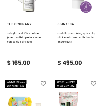
Ver más
Ver más
REDKEN
THE ORDINARY
SKIN 1004
SARELLY
salicylic acid 2% solution
centella poremizing quick clay
(suero anti-imperfecciones
stick mask (mascarilla limpia
con ácido salicílico)
impurezas)
SEPHORA COLLECTION
$ 165.00
$ 495.00
SEPHORA FAVORITES
SHARK
EDICIÓN LIMITADA
EDICIÓN LIMITADA
SOLO EN SEPHORA
SOLO EN SEPHORA
SHISEIDO