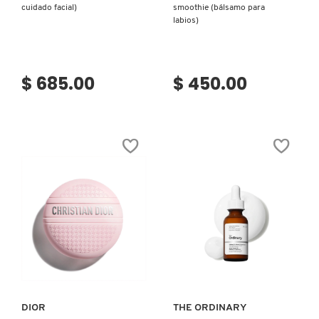
cuidado facial)
smoothie (bálsamo para
labios)
$ 685.00
$ 450.00
Ver más
Ver más
DIOR
THE ORDINARY