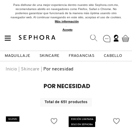
Para disfrutar de una mejor experiencia dentro nuestro sitio Sephora.com.mx,
recomendamos abrirlo en navegadores como Firefox, Safari o Chrome. No
podemos garantizar que funcionará de la manera más óptima usando otro
navegador web. Al continuar navegando en este sitio, aceptas el uso de cookies.
Más información
.
Acepto
MAQUILLAJE
SKINCARE
FRAGANCIAS
CABELLO
SEPHORA COLLECTION
Fragancias
Maquillaje
Skincare
Cabello
Marcas
Inicio
Skincare
Por necesidad
VER
VER
VER
VER
VER
VER
POR NECESIDAD
A
ROSTRO
PRODUCTOS ESPECIALIZADOS
MUJER
SETS DE VALOR & PARA
MAQUILLAJE
ADIDAS
Total de
651
productos
REGALAR
B
MEJILLAS
SKINCARE COREANO
HOMBRE
CUIDADO DE LA PIEL
AESTURA
NUEVO
EDICIÓN LIMITADA
C
SOLO EN SEPHORA
TAMAÑOS DE VIAJE