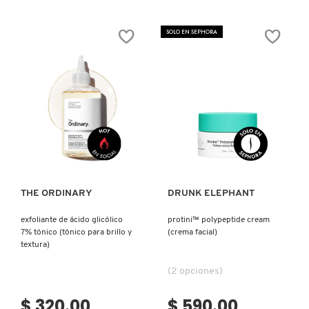
COMMODITY
SOLO EN SEPHORA
DERMALOGICA
DIOR
Ver más
Ver más
DIOR BACKSTAGE
THE ORDINARY
DRUNK ELEPHANT
DOLCE&GABBANA
exfoliante de ácido glicólico
protini™ polypeptide cream
7% tónico (tónico para brillo y
(crema facial)
textura)
DR. DENNIS GROSS SKINCARE
(2 opciones)
$ 320.00
$ 590.00
DR. JART+