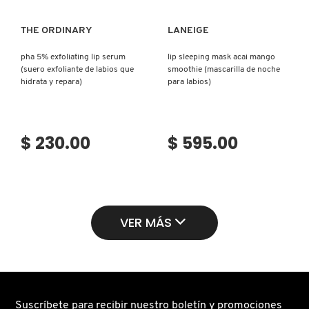
THE ORDINARY
LANEIGE
pha 5% exfoliating lip serum
lip sleeping mask acai mango
(suero exfoliante de labios que
smoothie (mascarilla de noche
hidrata y repara)
para labios)
$ 230.00
$ 595.00
VER MÁS
Suscríbete para recibir nuestro boletín y promociones