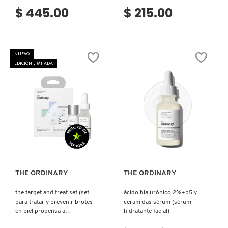
$ 445.00
$ 215.00
FRESH
NUEVO
EDICIÓN LIMITADA
GIORGIO ARMANI
GIVENCHY
GLOSSIER
Ver más
Ver más
GLOW RECIPE
THE ORDINARY
THE ORDINARY
the target and treat set (set
ácido hialurónico 2%+b5 y
GUCCI
para tratar y prevenir brotes
ceramidas sérum (sérum
en piel propensa a
hidratante facial)
imperfecciones.)