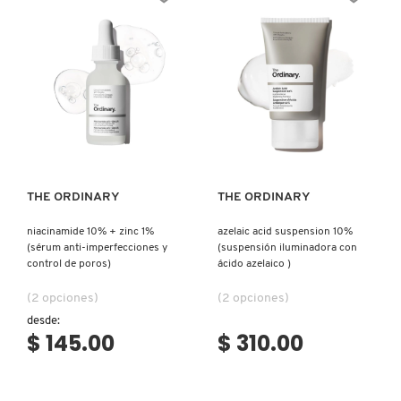
N
BEAUTY OF JOSEON
BRONCEADORES Y
O
AUTOBRONCEADORES
BENEFIT COSMETICS
P
TRATAMIENTOS PARA LABIOS
Ver más
Ver más
Q
BILLIE EILISH
R
HERRAMIENTAS DE ALTA
TECNOLOGÍA
THE ORDINARY
THE ORDINARY
BIODANCE
S
niacinamide 10% + zinc 1%
azelaic acid suspension 10%
(sérum anti-imperfecciones y
(suspensión iluminadora con
T
SETS DE VALOR & PARA
BRIOGEO
control de poros)
ácido azelaico )
REGALAR
U
(2 opciones)
(2 opciones)
BUMBLE AND BUMBLE
desde:
V
TAMAÑOS DE VIAJE
$ 145.00
$ 310.00
W
BURBERRY
BAÑO Y CUERPO