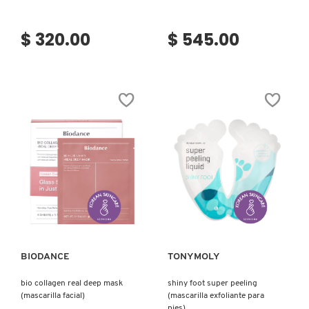
$ 320.00
$ 545.00
Ver más
Ver más
BIODANCE
TONYMOLY
bio collagen real deep mask
shiny foot super peeling
(mascarilla facial)
(mascarilla exfoliante para
pies)