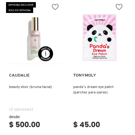
X
SEPHORA EXCLUSIVE
SOLO EN SEPHORA
CALVIN KLEIN
INGREDIENTES ACTIVOS DE
Y
SKINCARE
CAROLINA HERRERA
Z
#
CAUDALIE
Ver más
Ver más
CHANEL
CAUDALIE
TONYMOLY
beauty elixir (bruma facial)
panda´s dream eye patch
CHARLOTTE TILBURY
(parches para ojeras)
CLARINS
(2 opciones)
desde:
$ 500.00
$ 45.00
CLINIQUE