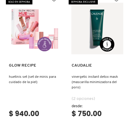
SOLO EN SEPHORA
SEPHORA EXCLUSIVE
Ver más
Ver más
GLOW RECIPE
CAUDALIE
huetinis set (set de minis para
vinergetic instant detox mask
cuidado de la piel)
(mascarilla minimizadora del
poro)
(2 opciones)
desde:
$ 940.00
$ 750.00