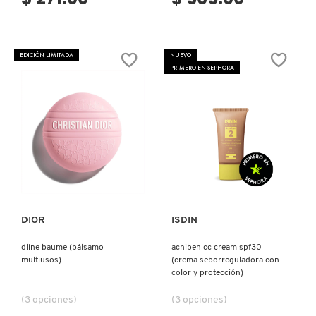
EDICIÓN LIMITADA
NUEVO
PRIMERO EN SEPHORA
Ver más
Ver más
DIOR
ISDIN
dline baume (bálsamo
acniben cc cream spf30
multiusos)
(crema seborreguladora con
color y protección)
(3 opciones)
(3 opciones)