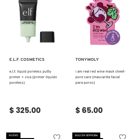
VERSACE
YVES SAINT LAURENT
Ver más
Ver más
E.L.F. COSMETICS
TONYMOLY
e.l.f. liquid poreless putty
i am real red wine mask sheet-
primer + cica (primer líquido
pore care (mascarilla facial
poreless)
para poros)
$ 325.00
$ 65.00
NUEVO
SOLO EN SEPHORA