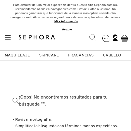
Para disfrutar de una mejor experiencia dentro nuestro sitio Sephora.com.mx,
recomendamos abrirlo en navegadores como Firefox, Safari o Chrome. No
podemos garantizar que funcionará de la manera más óptima usando otro
navegador web. Al continuar navegando en este sitio, aceptas el uso de cookies.
Más información
.
Acepto
MAQUILLAJE
SKINCARE
FRAGANCIAS
CABELLO
SEPHORA COLLECTION
Fragancias
Maquillaje
Skincare
Cabello
Marcas
VER
VER
VER
VER
VER
VER
A
¡Oops! No encontramos resultados para tu
ROSTRO
PRODUCTOS ESPECIALIZADOS
MUJER
SETS DE VALOR & PARA
MAQUILLAJE
ADIDAS
búsqueda
""
.
REGALAR
B
MEJILLAS
SKINCARE COREANO
HOMBRE
CUIDADO DE LA PIEL
AESTURA
- Revisa la ortografía.
C
TAMAÑOS DE VIAJE
- Simplifica la búsqueda con términos menos específicos.