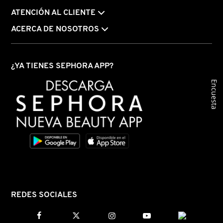
N
ATENCIÓN AL CLIENTE
BEAUTY OF JOSEON
BRONCEADORES Y
O
ACERCA DE NOSOTROS
AUTOBRONCEADORES
BENEFIT COSMETICS
P
TRATAMIENTOS PARA LABIOS
¿YA TIENES SEPHORA APP?
Q
BILLIE EILISH
Encuesta
R
HERRAMIENTAS DE ALTA
TECNOLOGÍA
BIODANCE
S
T
SETS DE VALOR & PARA
BRIOGEO
REGALAR
U
BUMBLE AND BUMBLE
V
TAMAÑOS DE VIAJE
REDES SOCIALES
W
BURBERRY
BAÑO Y CUERPO