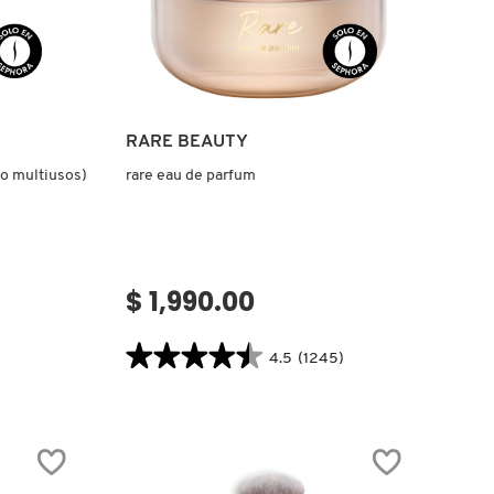
Ver más
RARE BEAUTY
do multiusos)
rare eau de parfum
$ 1,990.00
★★★★★
★★★★★
4.5
(1245)
4.5
.label
constructor.search.bazaarvoice.read.label
RARE
EAU
DE
PARFUM