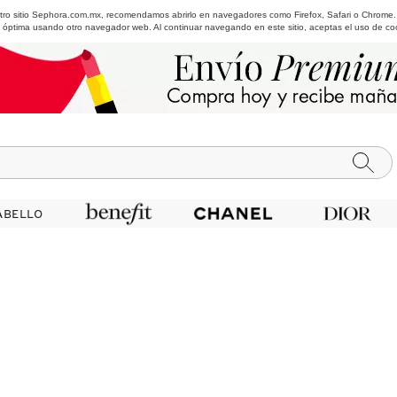
estro sitio Sephora.com.mx, recomendamos abrirlo en navegadores como Firefox, Safari o Chrome
 óptima usando otro navegador web. Al continuar navegando en este sitio, aceptas el uso de co
ABELLO
ABELLO