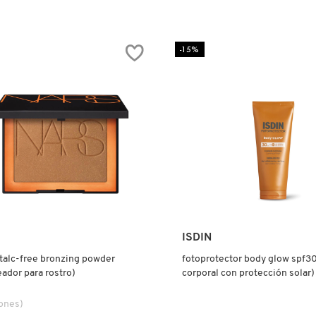
4.7
tor.search.bazaarvoice.read.label
constructor.search.bazaarvoice.read
KYLIE
COSMETICS
MATTE
-15%
U
LIP
E
KIT
R)
(KIT
PARA
LABIOS)
Ver más
Ver más
ISDIN
talc-free bronzing powder
fotoprotector body glow spf30
ador para rostro)
corporal con protección solar)
ones)