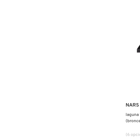
4.6
construc
GLAZE
DROPS
GLOSS
FRESH
ABSOL
(ACEIT
CAPILA
GIORGIO ARMANI
GIVENCHY
GLOSSIER
GLOW RECIPE
NARS
laguna 
GUCCI
(bronce
(6 opci