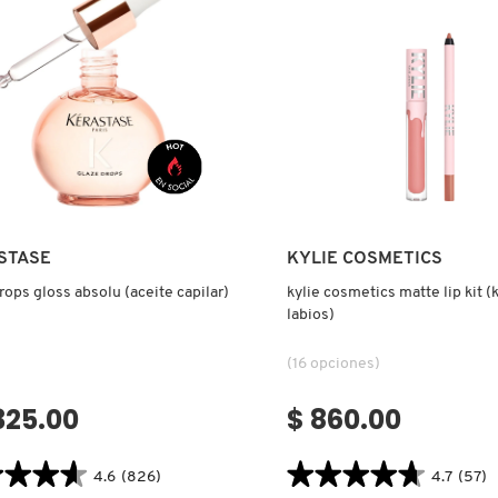
MULTIUSOS)
)
Ver más
Ver más
STASE
KYLIE COSMETICS
rops gloss absolu (aceite capilar)
kylie cosmetics matte lip kit (k
labios)
(16 opciones)
,325.00
$ 860.00
★★★★
★★★★
★★★★★
★★★★★
4.6
(826)
4.7
(57)