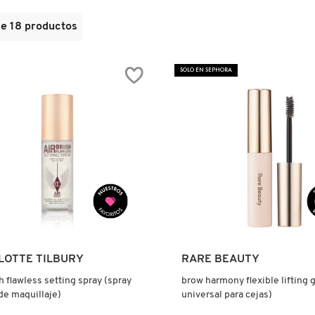
de
18
productos
SOLO EN SEPHORA
Ver más
Ver más
LOTTE TILBURY
RARE BEAUTY
h flawless setting spray (spray
brow harmony flexible lifting g
 de maquillaje)
universal para cejas)