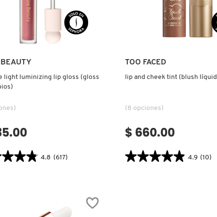
Ver más
Ver más
 BEAUTY
TOO FACED
e light luminizing lip gloss (gloss
lip and cheek tint (blush líqui
bios)
ones)
(8 opciones)
35.00
$ 660.00
★★★★
★★★★
★★★★★
★★★★★
4.8
(617)
4.9
(10)
4.9
tor.search.bazaarvoice.read.label
constructor.search.bazaarvoice.read
VE
LIP
AND
ZING
CHEEK
TINT
(BLUSH
LÍQUIDO