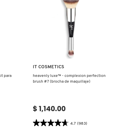
Ver más
IT COSMETICS
it para
heavenly luxe™ - complexion perfection
brush #7 (brocha de maquillaje)
$ 1,140.00
★★★★★
★★★★★
4.7
(983)