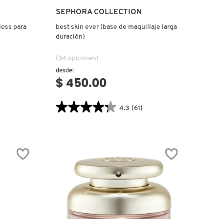
Ver más
SEPHORA COLLECTION
loss para
best skin ever (base de maquillaje larga
duración)
(34 opciones)
desde:
$ 450.00
★★★★★
★★★★★
4.3
(61)
4.3
.label
constructor.search.bazaarvoice.read.label
BEST
SKIN
EVER
(BASE
DE
MAQUILLAJE
LARGA
DURACIÓN)