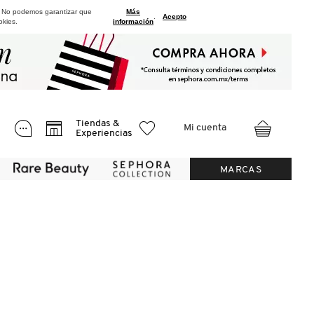
. No podemos garantizar que
Más
.
Acepto
okies.
información
Tiendas &
Mi cuenta
Experiencias
MARCAS