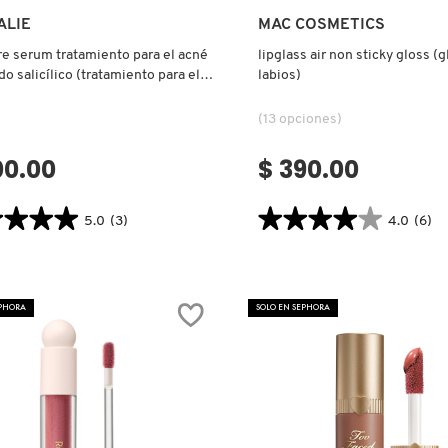
Ver más
Ver más
ALIE
MAC COSMETICS
e serum tratamiento para el acné
lipglass air non sticky gloss (g
do salicílico (tratamiento para el
labios)
(13 opciones)
00.00
$ 390.00
★★★★
★★★★
★★★★★
★★★★★
5.0
(3)
4.0
(6)
4.0
tor.search.bazaarvoice.read.label
constructor.search.bazaarvoice.read
URE
LIPGLASS
AIR
MIENTO
NON
EPHORA
SOLO EN SEPHORA
STICKY
GLOSS
(GLOSS
PARA
LABIOS)
LICO
AMIENTO