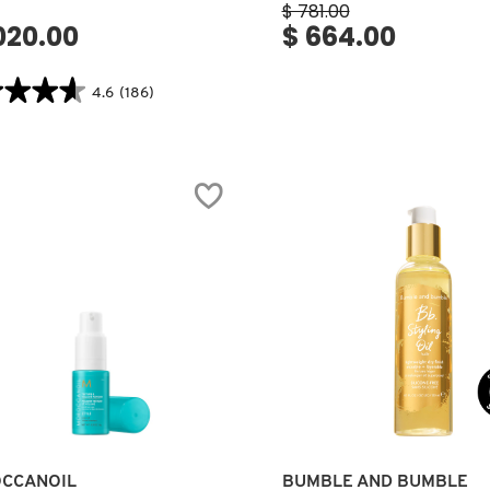
$ 781.00
,020.00
$ 664.00
★★★★
★★★★
4.6
(186)
tor.search.bazaarvoice.read.label
A
ING
R
CEADOR
O)
Ver más
Ver más
CCANOIL
BUMBLE AND BUMBLE